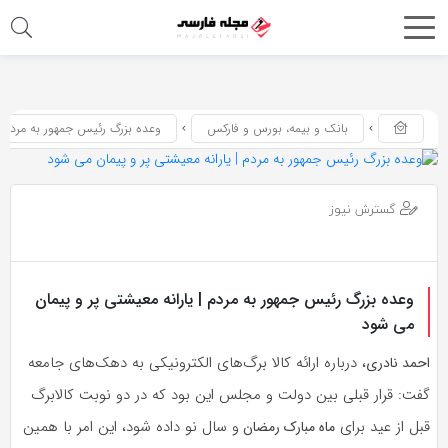
اشتراک
گذاری
با
بانک و بیمه، بورس و فارکس
وعده بزرگ رئیس‌ جمهور به مردم |
استفاده
از
روش‌های
گسترش نیوز
زیر
می‌توانید
این
وعده بزرگ رئیس‌ جمهور به مردم | یارانه معیشتی پر و پیمان
صفحه
می‌ شود
را
، درباره ارائه کالا برگ‌های الکترونیکی به دهک‌های جامعه
احمد نادری
با
گفت: قرار قبلی بین دولت و مجلس این بود که در دو نوبت کالابرگ
دوستان
قبل از عید برای
و سال نو داده شود، این امر با همین
ماه مبارک رمضان
خود