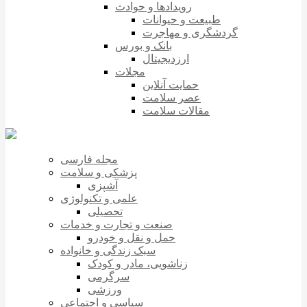
رویدادها و حوادث
طبیعت و حیوانات
گردشگری و مهاجرت
بانک و بورس
ارزدیجیتال
مجلات
حمایت آنلاین
عصر سلامت
مقالات سلامت
مجله فارسی
پزشکی و سلامت
آشپزی
علمی و تکنولوژی
تحصیلی
صنعت و تجارت و خدمات
حمل و نقل و خودرو
سبک زندگی و خانواده
زناشویی، مادر و کودک
سرگرمی
ورزشی
سیاسی و اجتماعی