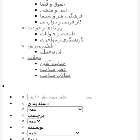
حقوق و قضا
دینی و مذهبی
فرهنگی، هنر و سینما
کارآفرینی و بازاریابی
رویدادها و حوادث
طبیعت و حیوانات
گردشگری و مهاجرت
بانک و بورس
ارزدیجیتال
مجلات
حمایت آنلاین
عصر سلامت
مقالات سلامت
دسته بندی
برچسب
نویسنده
تاریخ