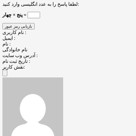
لطفا پاسخ را به عدد انگلیسی وارد کنید:
پنج × چهار =
نام کاربری :
ایمیل :
نام :
نام خانوادگی
آدرس وب سایت :
تاریخ ثبت نام :
نقش کاربر: