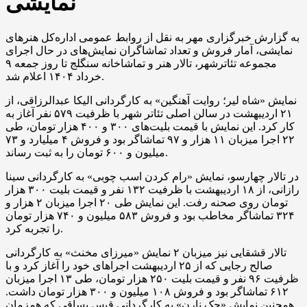
نمایشی
به گزارش خبرگزاری مهر به نقل از روابط عمومی اداره‌کل هنرهای
نمایشی، آمار فروش و تعداد تماشاگران نمایش‌های در حال اجرای
مجموعه تئاترشهر، تالار هنر و تماشاخانه سنگلج تا روز جمعه ۹
خرداد ۱۴۰۴ اعلام شد.
نمایش «شاه لیر؛ روایت آهنگین» به کارگردانی الیکا عبدالرزاقی، از
۲۱ اردیبهشت در سالن اصلی تئاتر شهر با ظرفیت ۵۷۹ نفر آغاز به
کار کرد. این نمایش با قیمت بلیت‌های ۳۰۰ و ۴۰۰ هزار تومان، طی
۲۲ اجرا میزبان ۱۱ هزار و ۹۷ تماشاگر بود و فروش ۴ میلیارد و ۷۳
میلیون و ۶۰۰ تومان را به ثبت رساند.
در تالار چهارسو، نمایش «رام کردن اسب چوبی» به کارگردانی سینا
رازانی، از ۱۸ اردیبهشت با ظرفیت ۱۳۲ نفر و قیمت بلیت ۳۰۰ هزار
تومان روی صحنه رفت. این نمایش طی ۲۰ اجرا میزبان ۲ هزار و
۳۲۴ تماشاگر مخاطب بود و فروش ۵۸۳ میلیون و ۷۴۰ هزار تومان
را تجربه کرد.
تالار قشقایی نیز میزبان ۲ نمایش «میرزای مخنث» به کارگردانی
صالح رجایی که از ۲۵ اردیبهشت اجراهای خود را آغاز کرد و با
ظرفیت ۹۶ نفر و قیمت بلیت ۲۵۰ هزار تومان، طی ۱۳ اجرا میزبان
۶۱۲ تماشاگر بود و فروش ۱۰۸ میلیون و ۳۰۰ هزار تومان داشت.
همچنین نمایش «جک نارن» به کارگردانی قیس یساقی که همزمان