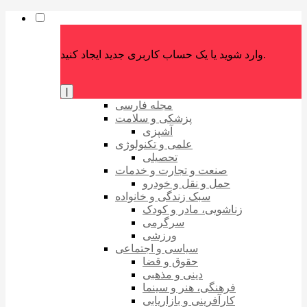
وارد شوید یا یک حساب کاربری جدید ایجاد کنید.
|
مجله فارسی
پزشکی و سلامت
آشپزی
علمی و تکنولوژی
تحصیلی
صنعت و تجارت و خدمات
حمل و نقل و خودرو
سبک زندگی و خانواده
زناشویی، مادر و کودک
سرگرمی
ورزشی
سیاسی و اجتماعی
حقوق و قضا
دینی و مذهبی
فرهنگی، هنر و سینما
کارآفرینی و بازاریابی