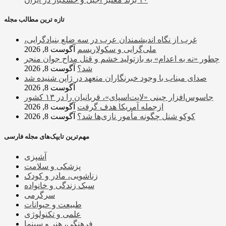
تازه ترین مطالب مجله
غرب از نگاه اندیشمندان عرب در سه ضلع بنیادگرایی،
ملی‌گرایی و سکولاریسم
آگوست 8, 2026
چطور «نه به اعدام» به بازتولید خشم و قتل مداح جوان منجر
شد؟
آگوست 8, 2026
صدای میناب با وجود خبرنگاران متعهد در ژاپن شنیده شد
آگوست 8, 2026
جاسوس‌افزار چینی «لایت‌اسپای»، قربانیان را در ۱۳ کشور
ازجمله آمریکا هدف گرفت
آگوست 8, 2026
کوکو شنل چگونه مأمور نازی‌ها شد؟
آگوست 8, 2026
مهم‌ترین تایپک‌های مجله فارسی
آشپزی
پزشکی و سلامت
زناشویی، مادر و کودک
سبک زندگی و خانواده
سرگرمی
طبیعت و حیوانات
علمی و تکنولوژی
فرهنگی، هنر و سینما