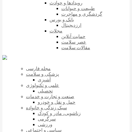
رویدادها و حوادث
طبیعت و حیوانات
گردشگری و مهاجرت
بانک و بورس
ارزدیجیتال
مجلات
حمایت آنلاین
عصر سلامت
مقالات سلامت
مجله فارسی
پزشکی و سلامت
آشپزی
علمی و تکنولوژی
تحصیلی
صنعت و تجارت و خدمات
حمل و نقل و خودرو
سبک زندگی و خانواده
زناشویی، مادر و کودک
سرگرمی
ورزشی
سیاسی و اجتماعی