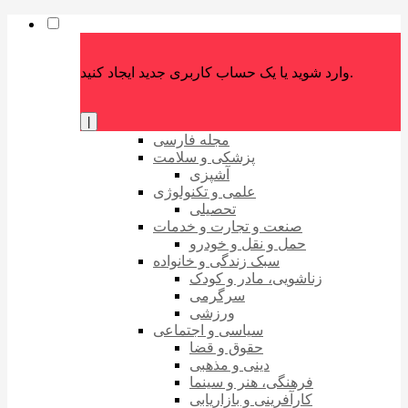
وارد شوید یا یک حساب کاربری جدید ایجاد کنید.
|
مجله فارسی
پزشکی و سلامت
آشپزی
علمی و تکنولوژی
تحصیلی
صنعت و تجارت و خدمات
حمل و نقل و خودرو
سبک زندگی و خانواده
زناشویی، مادر و کودک
سرگرمی
ورزشی
سیاسی و اجتماعی
حقوق و قضا
دینی و مذهبی
فرهنگی، هنر و سینما
کارآفرینی و بازاریابی