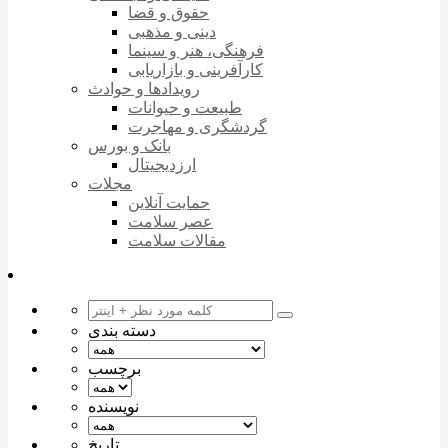
حقوق و قضا
دینی و مذهبی
فرهنگی، هنر و سینما
کارآفرینی و بازاریابی
رویدادها و حوادث
طبیعت و حیوانات
گردشگری و مهاجرت
بانک و بورس
ارزدیجیتال
مجلات
حمایت آنلاین
عصر سلامت
مقالات سلامت
دسته بندی
برچسب
نویسنده
تاریخ