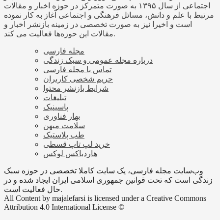
اجتماعی از سال ۱۳۹۵ به صورت متمرکز در حوزه اخبار و مقالات
مرتبط با علم و دانش، مسائل فرهنگی و اجتماعی آغاز به کار نموده
است و اخیرا نیز به صورت تخصصی در زمینه بازنشر اخبار و
مقالات این حوزه‌ها فعالیت می کند.
مجله فارسی
درباره مجله عمومی و سبک زندگی
تماس با مجله فارسی
حریم شخصی کاربران
شرایط بازنشر محتوا
تبلیغات
پاسینیک
بهار فناوری
سلامت میهن
طب پلاستیک
خرید لپ تاپ قسطی
هاردباکس لوکس
وب‌سایت مجله فارسی، یک سایت کاملا تخصصی در حوزه سبک
زندگی است که تحت قوانین جمهوری اسلامی ایران ایجاد شده و در
حال فعالیت است.
All Content by majalefarsi is licensed under a Creative Commons
Attribution 4.0 International License ©️