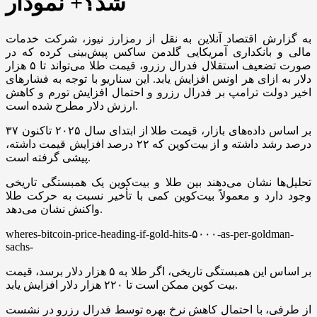
شد؟+ نمودار
به گزارش اقتصاد آنلاین به نقل از رمزارز نیوز، شرکت خدمات
مالی و بانکداری آمریکایی گلدمن ساکس پیش‌بینی کرده که در
صورت تضعیف استقلال فدرال رزرو، قیمت طلا می‌تواند تا ۵ هزار
دلار به ازای هر اونس افزایش یابد. این سناریو با توجه به فشار‌های
اخیر دولت ترامپ بر فدرال رزرو و احتمال افزایش تورم و کاهش
ارزش دلار مطرح شده است.
بر اساس داده‌های بازار، قیمت طلا از ابتدای سال ۲۰۲۵ تاکنون ۳۷
درصد رشد داشته و از بیت‌کوین که ۲۲ درصد افزایش قیمت داشته،
پیشی گرفته است.
تحلیل‌ها نشان می‌دهند بین طلا و بیت‌کوین یک همبستگی تاریخی
وجود دارد و معمولاً بیت‌کوین کمی با تأخیر نسبت به حرکت طلا
واکنش نشان می‌دهد.
wheres-bitcoin-price-heading-if-gold-hits-۵۰۰۰-as-per-goldman-
sachs-
بر اساس این همبستگی تاریخی، اگر طلا به ۵ هزار دلار برسد، قیمت
بیت کوین ممکن است تا ۲۲۰ هزار دلار افزایش یابد.
از طرفی، با احتمال کاهش نرخ بهره توسط فدرال رزرو در نشست