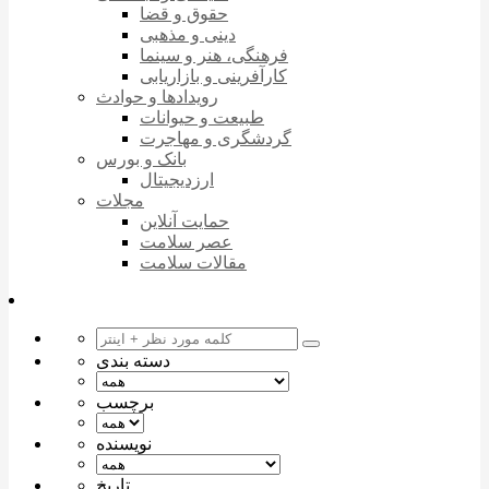
حقوق و قضا
دینی و مذهبی
فرهنگی، هنر و سینما
کارآفرینی و بازاریابی
رویدادها و حوادث
طبیعت و حیوانات
گردشگری و مهاجرت
بانک و بورس
ارزدیجیتال
مجلات
حمایت آنلاین
عصر سلامت
مقالات سلامت
دسته بندی
برچسب
نویسنده
تاریخ