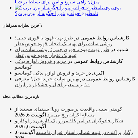
منزل: راهی سریع و امن برای تسلط بر شنا
بوی
نامطبوع حوله و پتو را چگونه از بین ببریم؟
آخرین نظرات همراهان:
کارشناس روابط عمومی
در
طرز تهیه قهوه با قوری چینی؛
روشی ساده برای تهیه یک فنجان قهوه خوش‌عطر
شمیم
در
طرز تهیه قهوه با قوری چینی؛ روشی ساده برای
تهیه یک فنجان قهوه خوش‌عطر
کارشناس روابط عمومی
در
خرید و فروش لوازم یدکی
کوماتسو
اکبری
در
خرید و فروش لوازم یدکی کوماتسو
کارشناس روابط عمومی
در
بهترین سایت خرید آجیل؛ معرفی
۱۰ برند معتبر آجیل و خشکبار در ایران
تازه ترین مطالب مجله
کوبیدن سیلی واقعیت برصورت رویا؛ سینمای مستند از
مساله اکران رنج می‌برد
آگوست 6, 2026
شکار جادوگران در آمریکا / مرور یک کابوس در لوکارنو
آگوست 6, 2026
رگبار پراکنده در نیمه شمالی استان تهران تا شنبه
آگوست 6,
2026