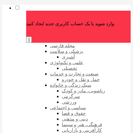
وارد شوید یا یک حساب کاربری جدید ایجاد کنید.
|
مجله فارسی
پزشکی و سلامت
آشپزی
علمی و تکنولوژی
تحصیلی
صنعت و تجارت و خدمات
حمل و نقل و خودرو
سبک زندگی و خانواده
زناشویی، مادر و کودک
سرگرمی
ورزشی
سیاسی و اجتماعی
حقوق و قضا
دینی و مذهبی
فرهنگی، هنر و سینما
کارآفرینی و بازاریابی