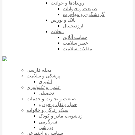
رویدادها و حوادث
طبیعت و حیوانات
گردشگری و مهاجرت
بانک و بورس
ارزدیجیتال
مجلات
حمایت آنلاین
عصر سلامت
مقالات سلامت
مجله فارسی
پزشکی و سلامت
آشپزی
علمی و تکنولوژی
تحصیلی
صنعت و تجارت و خدمات
حمل و نقل و خودرو
سبک زندگی و خانواده
زناشویی، مادر و کودک
سرگرمی
ورزشی
سیاسی و اجتماعی