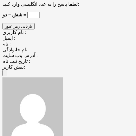
لطفا پاسخ را به عدد انگلیسی وارد کنید:
شش − دو =
نام کاربری :
ایمیل :
نام :
نام خانوادگی
آدرس وب سایت :
تاریخ ثبت نام :
نقش کاربر: