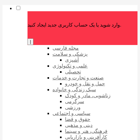
وارد شوید یا یک حساب کاربری جدید ایجاد کنید.
|
مجله فارسی
پزشکی و سلامت
آشپزی
علمی و تکنولوژی
تحصیلی
صنعت و تجارت و خدمات
حمل و نقل و خودرو
سبک زندگی و خانواده
زناشویی، مادر و کودک
سرگرمی
ورزشی
سیاسی و اجتماعی
حقوق و قضا
دینی و مذهبی
فرهنگی، هنر و سینما
کارآفرینی و بازاریابی