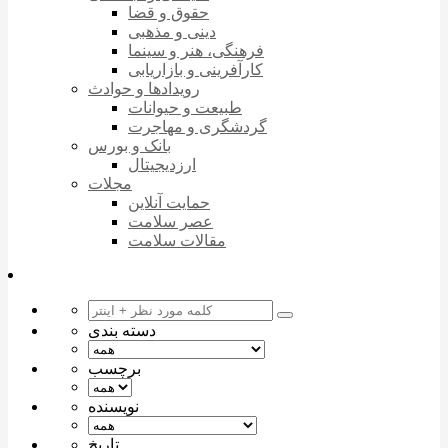
حقوق و قضا
دینی و مذهبی
فرهنگی، هنر و سینما
کارآفرینی و بازاریابی
رویدادها و حوادث
طبیعت و حیوانات
گردشگری و مهاجرت
بانک و بورس
ارزدیجیتال
مجلات
حمایت آنلاین
عصر سلامت
مقالات سلامت
دسته بندی
برچسب
نویسنده
تاریخ