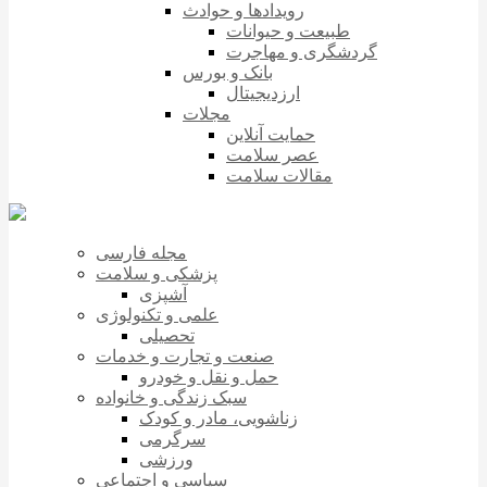
رویدادها و حوادث
طبیعت و حیوانات
گردشگری و مهاجرت
بانک و بورس
ارزدیجیتال
مجلات
حمایت آنلاین
عصر سلامت
مقالات سلامت
مجله فارسی
پزشکی و سلامت
آشپزی
علمی و تکنولوژی
تحصیلی
صنعت و تجارت و خدمات
حمل و نقل و خودرو
سبک زندگی و خانواده
زناشویی، مادر و کودک
سرگرمی
ورزشی
سیاسی و اجتماعی