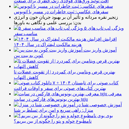
افت تولید ورق‌های فولادی زنگ خطری برای صنعت
سفرهای عکاسی: ثبت خاطرات در مسیر با اتوبوس
زنجیر نقره مردانه و تأثیر آن بر بهبود جریان خون و انرژی
بدن: بررسی علمی و نگاهی به باورها
۵ ویژگی لپ تاپ های
مناسب سفر
افزایش
هزینه مالکیت لیفتراک در سال ۱۴۰۴
آموزش واریز بیت
کوین به بیت پین
بهترین قرص ویتامین برای کمردرد | از تقویت عضلات تا
کاهش التهاب
۷ کتاب صوتی برای تابستان ۱۴۰۴ +
بهترین کتاب‌های صوتی برای سفر و اوقات فراغت
معرفی
بهترین بونوس‌های فارکس در سایت tgju
آموزش خصوصی شنا در
منزل: راهی سریع و امن برای تسلط بر شنا
بوی
نامطبوع حوله و پتو را چگونه از بین ببریم؟