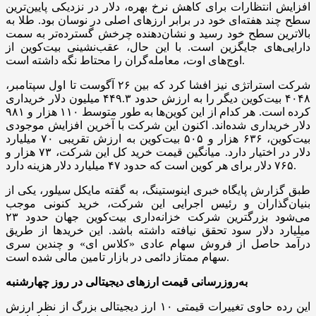
افزایش انتظارات برای کاهش نرخ بهره، دلار در نزدیکی پایین‌ترین
سطح چند هفته‌ای خود در برابر ارزهای اصلی در نوسان بود. طلا به
بالاترین سطح خود رسید و نشان‌دهنده چرخش گسترده‌تر به سمت
دارایی‌های جایگزین است. با این حال، عقب‌نشینی بیت‌کوین از
اوج‌های اوت، معامله‌گران را محتاط نگه داشته است.
شرکت استراتژی نیز افشا کرد که بین ۲۶ آگوست تا اول سپتامبر،
۴۰۴۸ بیت‌کوین دیگر را به ارزش حدود ۴۴۹.۳ میلیون دلار خریداری
کرده است. هر کدام از این کوین‌ها به طور متوسط ۱۱۰ هزار و ۹۸۱
دلار خریداری شده‌اند. اکنون این شرکت با آخرین افزایش موجودی
بیت‌کوین، ۶۳۶ هزار و ۵۰۵ بیت‌کوین به ارزش تقریبی ۷۰ میلیارد
دلار در اختیار دارد. میانگین قیمت خرید کل این شرکت، ۷۳ هزار و
۷۶۵ دلار برای هر کوین است که حدود ۴۷ میلیارد دلار هزینه دارد.
طبق گزارش پایگاه خبری اینوستینگ، به گفته مایکل سیلور، یکی از
بنیان‌گذاران و رئیس اجرایی این شرکت، خرید کنونی موجب
می‌شود بزرگترین شرکت خزانه‌داری بیت‌کوین جهان حدود ۲۳
میلیارد دلار سود تحقق نیافته داشته باشد. این خریدها از طریق
درآمد حاصل از فروش سهام عادی «کلاس ای» و چندین سری
سهام ممتاز دائمی در بازار تامین مالی شده است.
به‌روزرسانی قیمت ارزهای دیجیتالی در روز چهارشنبه
این رده حاوی تغییرات قیمتی ۱۰ ارز دیجیتالی بزرگ از نظر ارزش