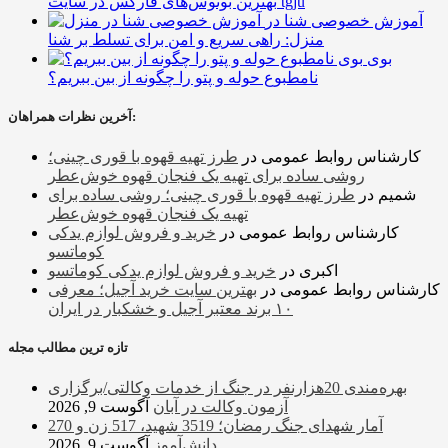
بهترین بونوس‌های فارکس در سایت tgju
آموزش خصوصی شنا در
منزل: راهی سریع و امن برای تسلط بر شنا
بوی
نامطبوع حوله و پتو را چگونه از بین ببریم؟
آخرین نظرات همراهان:
کارشناس روابط عمومی
در
طرز تهیه قهوه با قوری چینی؛
روشی ساده برای تهیه یک فنجان قهوه خوش‌عطر
شمیم
در
طرز تهیه قهوه با قوری چینی؛ روشی ساده برای
تهیه یک فنجان قهوه خوش‌عطر
کارشناس روابط عمومی
در
خرید و فروش لوازم یدکی
کوماتسو
اکبری
در
خرید و فروش لوازم یدکی کوماتسو
کارشناس روابط عمومی
در
بهترین سایت خرید آجیل؛ معرفی
۱۰ برند معتبر آجیل و خشکبار در ایران
تازه ترین مطالب مجله
بهره‌مندی 20هزارنفر در جنگ از خدمات وکالتی/برگزاری
آزمون وکالت در آبان
آگوست 9, 2026
آمار شهدای جنگ رمضان؛ 3519 شهید، 517 زن و 270
دانش‌آموز
آگوست 9, 2026