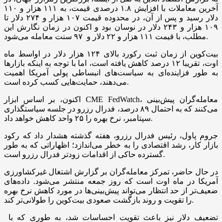
آخرین معاملات با افزایش ۱.۸ درصدی قیمت، به ۱۱۱ هزار و ۱۱۰
دلار رسید و پس از آن، در محدوده قیمت ۱۰۷ هزار و ۲۷۴ دلار تا
۱۰۹ هزار و ۲۴۳ دلار در نوسان بود و اکنون در زمان نگارش این
مطلب، با قیمت ۱۱۱ هزار و ۲۲ دلار و ۹۷ سنت معامله می‌شود.
بیت‌کوین از زمان ثبت رکورد بالای ۱۲۴ هزار دلار در اواسط ماه
اوت، تقریبا ۱۲ درصد کاهش یافته است، اما با توجه به اینکه بازارها
به طور فزاینده‌ای به سیاست‌های انبساطی پولی آمریکا اهمیت
می‌دهند، حمایت‌هایی کسب کرده است.
اکنون، بر اساس ابزار CME FedWatch، معامله‌گران پیش‌بینی
می‌کنند که به احتمال ۸۹ درصد، فدرال رزرو در جلسه سیاستگذاری
سپتامبر، نرخ بهره را ۲۵ واحد کاهش خواهد داد.
جروم پاول، رئیس فدرال رزرو، هفته گذشته هشدار داد که رکود
بازار کار، رشد اقتصادی را به خطر می‌اندازد؛ اظهاراتی که به طور
گسترده حاکی از اقدامات زودتر فدرال رزرو است.
در حال حاضر، تمرکز معامله‌گران بر گزارش اشتغال غیرکشاورزی
آمریکا در ماه اوت است که روز جمعه منتشر می‌شود. داده‌های
ضعیف‌تر از حد انتظار می‌تواند پیش‌بینی‌ها در مورد کاهش نرخ بهره
را تقویت و روند بازگشت صعودی بیت‌کوین را طولانی‌تر کند.
تضعیف دلار نیز باعث تقویت احساسات شد، به طوری که با