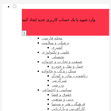
وارد شوید یا یک حساب کاربری جدید ایجاد کنید.
|
مجله فارسی
پزشکی و سلامت
آشپزی
علمی و تکنولوژی
تحصیلی
صنعت و تجارت و خدمات
حمل و نقل و خودرو
سبک زندگی و خانواده
زناشویی، مادر و کودک
سرگرمی
ورزشی
سیاسی و اجتماعی
حقوق و قضا
دینی و مذهبی
فرهنگی، هنر و سینما
کارآفرینی و بازاریابی