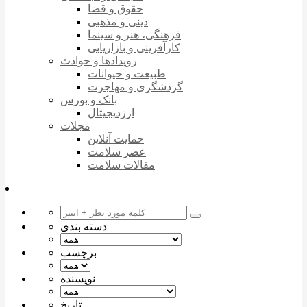
حقوق و قضا
دینی و مذهبی
فرهنگی، هنر و سینما
کارآفرینی و بازاریابی
رویدادها و حوادث
طبیعت و حیوانات
گردشگری و مهاجرت
بانک و بورس
ارزدیجیتال
مجلات
حمایت آنلاین
عصر سلامت
مقالات سلامت
دسته بندی
برچسب
نویسنده
تاریخ