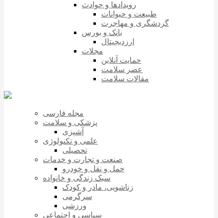
رویدادها و حوادث
طبیعت و حیوانات
گردشگری و مهاجرت
بانک و بورس
ارزدیجیتال
مجلات
حمایت آنلاین
عصر سلامت
مقالات سلامت
مجله فارسی
پزشکی و سلامت
آشپزی
علمی و تکنولوژی
تحصیلی
صنعت و تجارت و خدمات
حمل و نقل و خودرو
سبک زندگی و خانواده
زناشویی، مادر و کودک
سرگرمی
ورزشی
سیاسی و اجتماعی