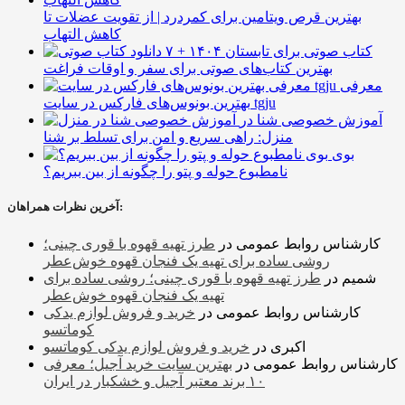
بهترین قرص ویتامین برای کمردرد | از تقویت عضلات تا
کاهش التهاب
۷ کتاب صوتی برای تابستان ۱۴۰۴ +
بهترین کتاب‌های صوتی برای سفر و اوقات فراغت
معرفی
بهترین بونوس‌های فارکس در سایت tgju
آموزش خصوصی شنا در
منزل: راهی سریع و امن برای تسلط بر شنا
بوی
نامطبوع حوله و پتو را چگونه از بین ببریم؟
آخرین نظرات همراهان:
کارشناس روابط عمومی
در
طرز تهیه قهوه با قوری چینی؛
روشی ساده برای تهیه یک فنجان قهوه خوش‌عطر
شمیم
در
طرز تهیه قهوه با قوری چینی؛ روشی ساده برای
تهیه یک فنجان قهوه خوش‌عطر
کارشناس روابط عمومی
در
خرید و فروش لوازم یدکی
کوماتسو
اکبری
در
خرید و فروش لوازم یدکی کوماتسو
کارشناس روابط عمومی
در
بهترین سایت خرید آجیل؛ معرفی
۱۰ برند معتبر آجیل و خشکبار در ایران