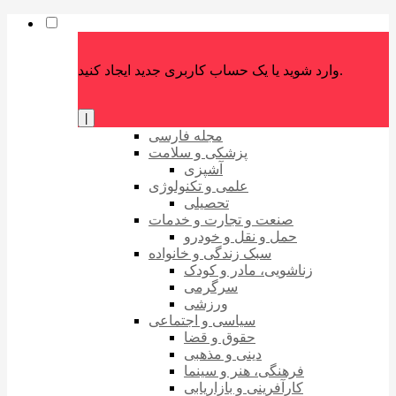
وارد شوید یا یک حساب کاربری جدید ایجاد کنید.
|
مجله فارسی
پزشکی و سلامت
آشپزی
علمی و تکنولوژی
تحصیلی
صنعت و تجارت و خدمات
حمل و نقل و خودرو
سبک زندگی و خانواده
زناشویی، مادر و کودک
سرگرمی
ورزشی
سیاسی و اجتماعی
حقوق و قضا
دینی و مذهبی
فرهنگی، هنر و سینما
کارآفرینی و بازاریابی