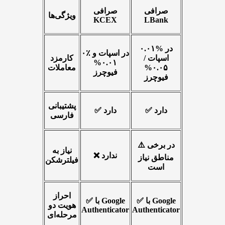
صرافی
صرافی
ویژگی‌ها
KCEX
LBank
۰.۰۱% در
۰٪ در اسپات و
اسپات /
کارمزد
۰.۰۱%
۰.۰۵%
معاملات
فیوچرز
فیوچرز
پشتیبانی
✅ دارد
✅ دارد
فارسی
⚠️ در برخی
نیاز به
❌ ندارد
مناطق نیاز
فیلترشکن
است
احراز
✅ با Google
✅ با Google
هویت دو
Authenticator
Authenticator
مرحله‌ای