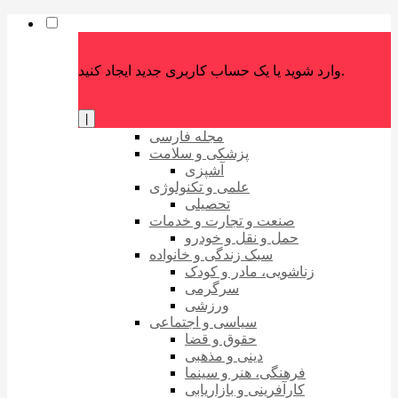
وارد شوید یا یک حساب کاربری جدید ایجاد کنید.
|
مجله فارسی
پزشکی و سلامت
آشپزی
علمی و تکنولوژی
تحصیلی
صنعت و تجارت و خدمات
حمل و نقل و خودرو
سبک زندگی و خانواده
زناشویی، مادر و کودک
سرگرمی
ورزشی
سیاسی و اجتماعی
حقوق و قضا
دینی و مذهبی
فرهنگی، هنر و سینما
کارآفرینی و بازاریابی