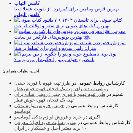
بهترین قرص ویتامین برای کمردرد | از تقویت عضلات تا
کاهش التهاب
۷ کتاب صوتی برای تابستان ۱۴۰۴ +
بهترین کتاب‌های صوتی برای سفر و اوقات فراغت
معرفی
بهترین بونوس‌های فارکس در سایت tgju
آموزش خصوصی شنا در
منزل: راهی سریع و امن برای تسلط بر شنا
بوی
نامطبوع حوله و پتو را چگونه از بین ببریم؟
آخرین نظرات همراهان:
کارشناس روابط عمومی
در
طرز تهیه قهوه با قوری چینی؛
روشی ساده برای تهیه یک فنجان قهوه خوش‌عطر
شمیم
در
طرز تهیه قهوه با قوری چینی؛ روشی ساده برای
تهیه یک فنجان قهوه خوش‌عطر
کارشناس روابط عمومی
در
خرید و فروش لوازم یدکی
کوماتسو
اکبری
در
خرید و فروش لوازم یدکی کوماتسو
کارشناس روابط عمومی
در
بهترین سایت خرید آجیل؛ معرفی
۱۰ برند معتبر آجیل و خشکبار در ایران