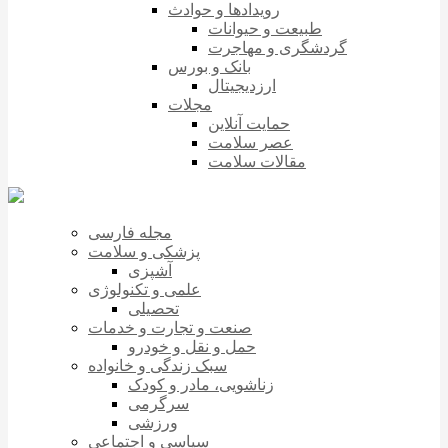
رویدادها و حوادث
طبیعت و حیوانات
گردشگری و مهاجرت
بانک و بورس
ارزدیجیتال
مجلات
حمایت آنلاین
عصر سلامت
مقالات سلامت
مجله فارسی
پزشکی و سلامت
آشپزی
علمی و تکنولوژی
تحصیلی
صنعت و تجارت و خدمات
حمل و نقل و خودرو
سبک زندگی و خانواده
زناشویی، مادر و کودک
سرگرمی
ورزشی
سیاسی و اجتماعی