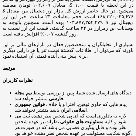
در این لحظه با قیمت ۱.۰۰ $، معادل ۱۰۲,۶۰۹ تومان معامله
می‌شود. در حال حاضر ارزش کل بازار ارز دیجیتال تتر، معادل $
۱۶۸,۳۲۰,۰۴۵,۶۷۶ است. حجم معاملات ۲۴ ساعت اخیر این ارز
دیجیتال نیز $ ۱۰۳,۸۷۷,۳۵۴,۲۷۹ بوده است. همچنین باتوجه به
نوسانات این رمزارز در ۲۴ ساعت گذشته، قیمت این ارز نسبت به
روز گذشته ۰.۰۷% افزایش یافته است.
بسیاری از تحلیلگران و متخصصین فعال در بازار‌های مالی بر این
باورند که می‌توان از اطلاعات گذشتۀ قیمت تتر یا هر دارایی دیگری
برای پیش بینی آینده قیمتی آن استفاده نمود.
مرتبط
نظرات کاربران
دیدگاه های ارسال شده شما، پس از بررسی توسط
تیم مجله
منتشر خواهد شد.
فارسی
پیام هایی که حاوی توهین، افترا و یا خلاف
قوانین جمهوری
باشد منتشر نخواهد شد.
اسلامی ایران
لازم به یادآوری است که آی پی شخص نظر دهنده ثبت می
شود و کلیه
مسئولیت های حقوقی
نظرات بر عهده شخص
نظر بوده و قابل پیگیری قضایی می باشد که در صورت هر
گونه شکایت مسئولیت بر عهده شخص نظر دهنده خواهد بود.