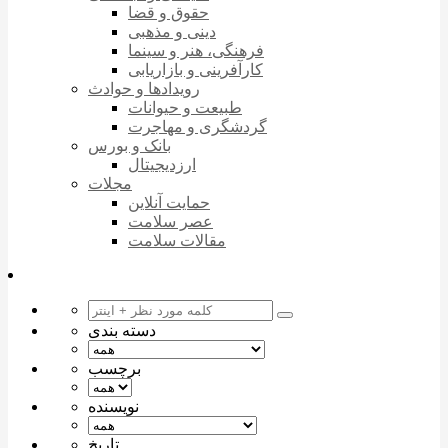
حقوق و قضا
دینی و مذهبی
فرهنگی، هنر و سینما
کارآفرینی و بازاریابی
رویدادها و حوادث
طبیعت و حیوانات
گردشگری و مهاجرت
بانک و بورس
ارزدیجیتال
مجلات
حمایت آنلاین
عصر سلامت
مقالات سلامت
دسته بندی
برچسب
نویسنده
تاریخ