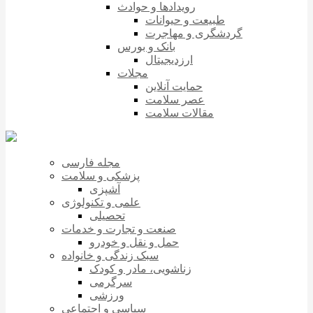
رویدادها و حوادث
طبیعت و حیوانات
گردشگری و مهاجرت
بانک و بورس
ارزدیجیتال
مجلات
حمایت آنلاین
عصر سلامت
مقالات سلامت
مجله فارسی
پزشکی و سلامت
آشپزی
علمی و تکنولوژی
تحصیلی
صنعت و تجارت و خدمات
حمل و نقل و خودرو
سبک زندگی و خانواده
زناشویی، مادر و کودک
سرگرمی
ورزشی
سیاسی و اجتماعی