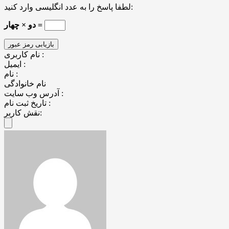
لطفا پاسخ را به عدد انگلیسی وارد کنید:
دو × چهار =
نام کاربری :
ایمیل :
نام :
نام خانوادگی
آدرس وب سایت :
تاریخ ثبت نام :
نقش کاربر: