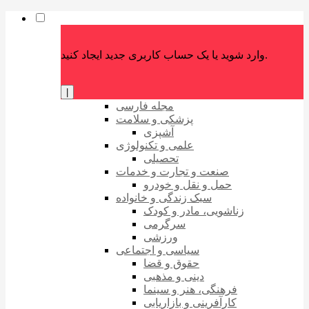
وارد شوید یا یک حساب کاربری جدید ایجاد کنید.
|
مجله فارسی
پزشکی و سلامت
آشپزی
علمی و تکنولوژی
تحصیلی
صنعت و تجارت و خدمات
حمل و نقل و خودرو
سبک زندگی و خانواده
زناشویی، مادر و کودک
سرگرمی
ورزشی
سیاسی و اجتماعی
حقوق و قضا
دینی و مذهبی
فرهنگی، هنر و سینما
کارآفرینی و بازاریابی