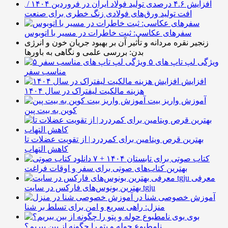
افزایش ۴.۶ درصدی تولید فولاد ایران در فروردین ۱۴۰۴ /
افت تولید ورق‌های فولادی زنگ خطری برای صنعت
سفرهای عکاسی: ثبت خاطرات در مسیر با اتوبوس
زنجیر نقره مردانه و تأثیر آن بر بهبود جریان خون و انرژی
بدن: بررسی علمی و نگاهی به باورها
۵ ویژگی لپ تاپ های
مناسب سفر
افزایش
هزینه مالکیت لیفتراک در سال ۱۴۰۴
آموزش واریز بیت
کوین به بیت پین
بهترین قرص ویتامین برای کمردرد | از تقویت عضلات تا
کاهش التهاب
۷ کتاب صوتی برای تابستان ۱۴۰۴ +
بهترین کتاب‌های صوتی برای سفر و اوقات فراغت
معرفی
بهترین بونوس‌های فارکس در سایت tgju
آموزش خصوصی شنا در
منزل: راهی سریع و امن برای تسلط بر شنا
بوی
نامطبوع حوله و پتو را چگونه از بین ببریم؟