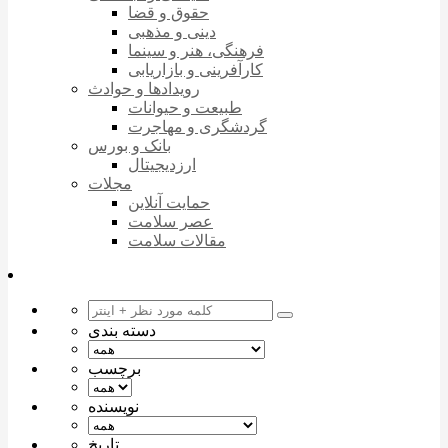
حقوق و قضا
دینی و مذهبی
فرهنگی، هنر و سینما
کارآفرینی و بازاریابی
رویدادها و حوادث
طبیعت و حیوانات
گردشگری و مهاجرت
بانک و بورس
ارزدیجیتال
مجلات
حمایت آنلاین
عصر سلامت
مقالات سلامت
دسته بندی
برچسب
نویسنده
تاریخ