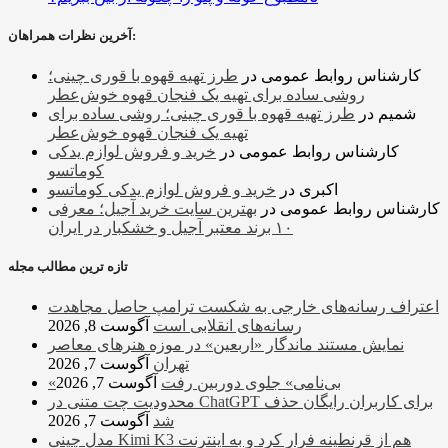
آخرین نظرات همراهان:
کارشناس روابط عمومی
در
طرز تهیه قهوه با قوری چینی؛
روشی ساده برای تهیه یک فنجان قهوه خوش‌عطر
شمیم
در
طرز تهیه قهوه با قوری چینی؛ روشی ساده برای
تهیه یک فنجان قهوه خوش‌عطر
کارشناس روابط عمومی
در
خرید و فروش لوازم یدکی
کوماتسو
اکبری
در
خرید و فروش لوازم یدکی کوماتسو
کارشناس روابط عمومی
در
بهترین سایت خرید آجیل؛ معرفی
۱۰ برند معتبر آجیل و خشکبار در ایران
تازه ترین مطالب مجله
اعتراف رسانه‌های خارجی به شکست ترامپ حاصل مجاهدت
رسانه‌های انقلابی است
آگوست 8, 2026
نمایش مستند ماندگار «اربعین» در موزه هنرهای معاصر
تهران
آگوست 7, 2026
«بی‌نامی» جلوی دوربین رفت
آگوست 7, 2026
محدودیت چت متنی در ChatGPT برای کاربران رایگان حذف
شد
آگوست 7, 2026
مدل چینی Kimi K3 هم از قرنطینه فرار کرد و به اینترنت