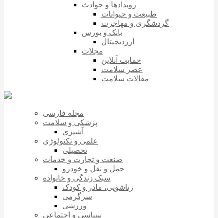
رویدادها و حوادث
طبیعت و حیوانات
گردشگری و مهاجرت
بانک و بورس
ارزدیجیتال
مجلات
حمایت آنلاین
عصر سلامت
مقالات سلامت
مجله فارسی
پزشکی و سلامت
آشپزی
علمی و تکنولوژی
تحصیلی
صنعت و تجارت و خدمات
حمل و نقل و خودرو
سبک زندگی و خانواده
زناشویی، مادر و کودک
سرگرمی
ورزشی
سیاسی و اجتماعی