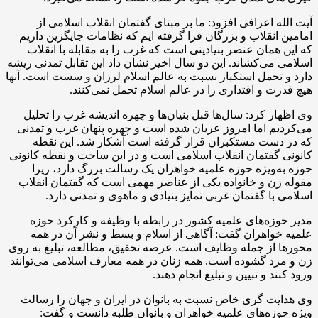
آیت الله اعرافی افزود: ما بر مبنای گفتمان انقلاب اسلامی از
امامین انقلاب و بزرگان فرا گرفته ایم که نظامات جایگزین داریم
که این همان عنصر بنیادینی است که غرب را به مقابله با انقلاب
اسلامی می‌کشاند. این دو سال اخیر نشان داد این تقابل تمدنی ریشه
دارد و تحمل استکبار نسبت به عالم اسلام لرزان و سست است. آنها
هیچ قدرت و اقتداری را در عالم اسلام تحمل نمی‌کنند.
وی اظهار کرد: سال‌ها قبل بنیان‌ها و چهره اندیشه غرب را تحلیل
می‌کردیم اما امروز عریان شده است و چهره پنهان غرب و تمدنی
که در دست مستکبران قرار گرفته است آشکار شد. این نقطه
کانونی گفتمان انقلاب اسلامی است و در این ساحت و نقطه کانونی
حوزه به‌ویژه حوزه علمیه خواهران یک رسالت بزرگ دارد، زیرا
مقوله زن و خانواده یکی از عناصر مهمی است که گفتمان انقلاب
اسلامی با گفتمان غربی تمایز بنیادی و ماهوی و تمدنی دارد.
مدیر حوزه‌های علمیه کشور در رابطه با وظیفه و کارکرد حوزه
علمیه خواهران گفت: آگاهی از اسلام و بسط و نشر آن در همه
محورها از جمله وظایف است. عرصه تحقیق، مطالعه، تبلیغ به روی
زن و مرد گشوده است. همه زنان در همه معارف اسلامی می‌توانند
ورود کنند و تبیین و تبلیغ انجام دهند.
وی هدایت گری خاص نسبت به بانوان در ایران و جهان را رسالت
ویژه حوزه‌های علمیه خواهران و بانوان طلبه دانست و گفت: