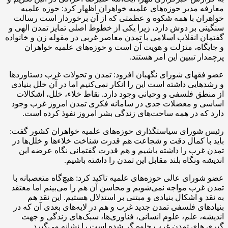
معارفه مدیر حوزه‌های علمیه خواهران اظهار کرد: حوزه علمیه
خواهران با همه شکوه و عظمتی که از آن برخوردار است رسالت
سنگینی بر دوش دارد، زیرا یکی از خطوط اصلی تمایز تمدن الهی و
گفتمان انقلاب اسلامی با تمدن معاصر غربی در مقوله زن و خانواده
و جایگاه، منزلت و هویت آن است و حوزه‌های علمیه خواهران
پرچمدار تبیین این امر هستند.
عضو فقهای شورای نگهبان افزود: تمدن و تحولات غرب دستاوردها
و رشدهایی داشته است این را انکار نمی‌کنیم اما در آن خلل بنیادی
از منطق فلسفی و وحیانی وجود دارد. نقاط
خلاء
، خلل، اشکالات
اساسی و معضلات جدی در سامانه فکری تمدن امروز غرب وجود
دارد که در همه ساحت‌های زندگی بشر امروز نفوذ کرده است.
رئیس شورای سیاستگذاری حوزه‌های علمیه خواهران کشور گفت:
باید با کمال دقت و شجاعت هم قدرت شناخت خلاءها و خلل‌ها در
تمدن غرب را داشته باشیم و هم قدرت گفتمانی نگاه عرضه این
اندیشه ونگاه بلند مقابل این تمدن را داشته باشیم.
عضو شورای عالی حوزه‌های علمیه تاکید کرد: هیچ‌گاه متعصبانه با
تمدن غرب مواجه نمی‌شویم و محاسن آن هم را می‌بینم اما معتقد
به نقد و اشکال بنیادی و مبتنی بر استدلال هستیم. این نقد هم
بنیادهای فلسفی تمدن جدید غرب و هم در لایه‌های بعدی آن که در
اندیشه، علم، علوم انسانی، فناوری‌ها، سبک‌های زندگی و جهت
گیری های تمدن غرب جلوه گر شده است را نشانه می‌گیرد.