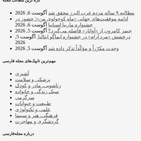
تازه ترین مطالب مجله
مطالبه ۹ ساله مردم غرب البرز محقق شد
آگوست 6, 2026
ادامه موفقیت‌های جهانی «ماه کوچولوی من»؛ حضور در
جشنواره ماربیا اسپانیا
آگوست 6, 2026
جیمز کامرون از «آواتار» فاصله می‌گیرد؟
آگوست 5, 2026
درخشش «مرد آرام» در جشنواره ایماگو ایتالیا
آگوست 5,
2026
وحدت مکرّراً و مؤکّداً تذکر داده شد
آگوست 5, 2026
مهم‌ترین تایپک‌های مجله فارسی
آشپزی
پزشکی و سلامت
زناشویی، مادر و کودک
سبک زندگی و خانواده
سرگرمی
طبیعت و حیوانات
علمی و تکنولوژی
فرهنگی، هنر و سینما
گردشگری و مهاجرت
درباره مجله‌فارسی