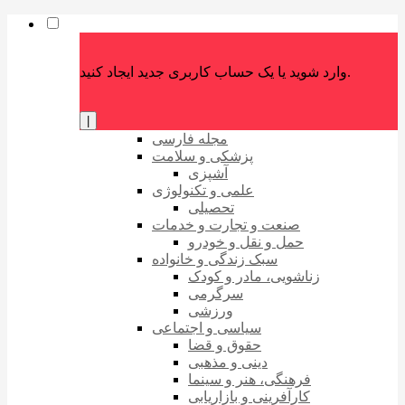
وارد شوید یا یک حساب کاربری جدید ایجاد کنید.
|
مجله فارسی
پزشکی و سلامت
آشپزی
علمی و تکنولوژی
تحصیلی
صنعت و تجارت و خدمات
حمل و نقل و خودرو
سبک زندگی و خانواده
زناشویی، مادر و کودک
سرگرمی
ورزشی
سیاسی و اجتماعی
حقوق و قضا
دینی و مذهبی
فرهنگی، هنر و سینما
کارآفرینی و بازاریابی