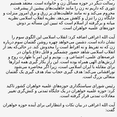
رسالت دیگر در حوزه مسائل زن و خانواده است. معتقد هستیم
تئوری که داریم نه زن را مانند جاهلیت‌های پیشین از پیشرفت
محروم می‌کند و نه مانند جاهلیت‌های پر زرق و برق امروز منزلت و
جایگاه زن را تنزل و کاهش می‌دهد. نظریه انقلاب اسلامی نظریه
میانه و برگرفته از اسلام است که تبیین این
مسأله
بر دوش
حوزه‌های علمیه خواهران است.
آیت الله اعرافی اضافه کرد: انقلاب اسلامی این الگوی سوم را
نشان داده است. دشمن می‌خواهد چهره روشن گفتمان سوم درباره
زن که نه تفریط و نه افراط است را مخدوش کند. در حالی‌که بعد از
انقلاب اسلامی شاهد حضور چشمگیر و قابل دفاع بانوان در
عرصه‌های علمی، اجتماعی و… بودیم و این امر با طهارت روح و
ارزش‌های الهی همراه بوده است. این راز بکار گیری همه ابزارها
برای مقابله با ایران اسلامی است، زیرا اگر محاصره می‌شود
نورافشانی می‌کند؛ هدف گیری حجاب نماد هدف گیری یک گفتمان
متعالی بزرگ است.
رئیس شورای سیاستگذاری حوزه‌های علمیه خواهران کشور تاکید
کرد: حوزه علمیه خواهران در یک جایگاه تمدنی و کنش‌گری تغییر
معادلات تمدنی قرار گرفته است.
آیت الله اعرافی در بیان نکات و انتظاراتی برای آینده حوزه خواهران
گفت: