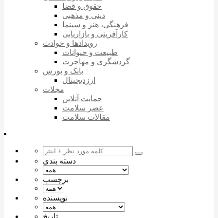
حقوق و قضا
دینی و مذهبی
فرهنگی، هنر و سینما
کارآفرینی و بازاریابی
رویدادها و حوادث
طبیعت و حیوانات
گردشگری و مهاجرت
بانک و بورس
ارزدیجیتال
مجلات
حمایت آنلاین
عصر سلامت
مقالات سلامت
دسته بندی
برچسب
نویسنده
تاریخ