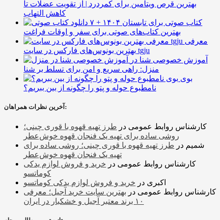
بهترین قرص ویتامین برای کمردرد | از تقویت عضلات تا
کاهش التهاب
۷ کتاب صوتی برای تابستان ۱۴۰۴ +
بهترین کتاب‌های صوتی برای سفر و اوقات فراغت
معرفی
بهترین بونوس‌های فارکس در سایت tgju
آموزش خصوصی شنا در
منزل: راهی سریع و امن برای تسلط بر شنا
بوی
نامطبوع حوله و پتو را چگونه از بین ببریم؟
آخرین نظرات همراهان:
کارشناس روابط عمومی
در
طرز تهیه قهوه با قوری چینی؛
روشی ساده برای تهیه یک فنجان قهوه خوش‌عطر
شمیم
در
طرز تهیه قهوه با قوری چینی؛ روشی ساده برای
تهیه یک فنجان قهوه خوش‌عطر
کارشناس روابط عمومی
در
خرید و فروش لوازم یدکی
کوماتسو
اکبری
در
خرید و فروش لوازم یدکی کوماتسو
کارشناس روابط عمومی
در
بهترین سایت خرید آجیل؛ معرفی
۱۰ برند معتبر آجیل و خشکبار در ایران