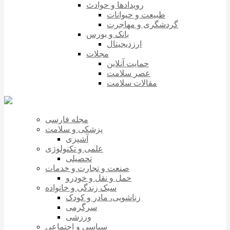
رویدادها و حوادث
طبیعت و حیوانات
گردشگری و مهاجرت
بانک و بورس
ارزدیجیتال
مجلات
حمایت آنلاین
عصر سلامت
مقالات سلامت
مجله فارسی
پزشکی و سلامت
آشپزی
علمی و تکنولوژی
تحصیلی
صنعت و تجارت و خدمات
حمل و نقل و خودرو
سبک زندگی و خانواده
زناشویی، مادر و کودک
سرگرمی
ورزشی
سیاسی و اجتماعی