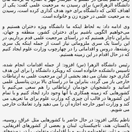
دانشگاه الزهرا(س) برای رسیدن به مرجعیت علمی گفت: یکی از
اهداف کلانی که دانشگاه برای خود هدف گذاری کرده است، رسیدن
به مرجعیت علمی در حوزه زن و خانواده است.
وی ادامه داد: به لحاظ اینکه ما دانشگاه ویژه دختران هستیم و
می‌خواهیم الگویی باشیم برای دختران کشور، منطقه و جهان،
بنابراین ناچار هستیم که در راستای مرجعیت علمی قدم برداریم، در
این راستا یک سری ملزوماتی نیاز است از جمله اینکه یک سری
رشته‌ها، دروس و اقداماتی را در چهارچوب وزارت علوم ایجاد کنیم
که در حال اقدام در این زمینه هستیم.
رئیس دانشگاه الزهرا (س) افزود: از جمله اقدامات انجام شده،
تاسیس دانشکده خانواده است که رویکرد دانشگاه را برای این هدف
گذاری خود نشان می دهد بخشی از این مرجعیت علمی به ارتباطات
خارجی باز می گردد، بنابراین ما در راستای بالا بردن پتانسیل علمی
اساتید و دانشجویان خودمان ارتباطاتی را هم سعی می‌کنیم با
کشورهایی که زمینه همکاری با آنها وجود دارد ایجاد کنیم و با تمام
این کشورها در قالب آن چیزی که وزارت علوم برای ما تعریف می
کند و وزارت امور خارجه اجازه آن را می دهید وارد تعاملات خارجی
می شویم.
ناظم بکائی افزود: در حال حاضر با کشورهایی مثل عراق، روسیه،
پاکستان، هند، تاجیکستان، لبنان و بعضی از کشورهای آفریقایی،
چین و ژاپن تفاهم‌نامه داریم و یا اقدامات متفاوتی را در زمینه‌های