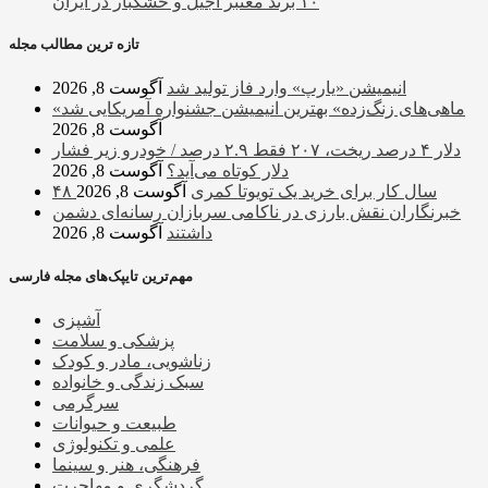
۱۰ برند معتبر آجیل و خشکبار در ایران
تازه ترین مطالب مجله
انیمیشن «یارپ» وارد فاز تولید شد
آگوست 8, 2026
«ماهی‌های زنگ‌زده» بهترین انیمیشن جشنواره آمریکایی شد
آگوست 8, 2026
دلار ۴ درصد ریخت، ۲۰۷ فقط ۲.۹ درصد / خودرو زیر فشار
دلار کوتاه می‌آید؟
آگوست 8, 2026
۴۸ سال کار برای خرید یک تویوتا کمری
آگوست 8, 2026
خبرنگاران نقش بارزی در ناکامی سربازان رسانه‌ای دشمن
داشتند
آگوست 8, 2026
مهم‌ترین تایپک‌های مجله فارسی
آشپزی
پزشکی و سلامت
زناشویی، مادر و کودک
سبک زندگی و خانواده
سرگرمی
طبیعت و حیوانات
علمی و تکنولوژی
فرهنگی، هنر و سینما
گردشگری و مهاجرت