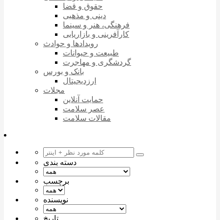
حقوق و قضا
دینی و مذهبی
فرهنگی، هنر و سینما
کارآفرینی و بازاریابی
رویدادها و حوادث
طبیعت و حیوانات
گردشگری و مهاجرت
بانک و بورس
ارزدیجیتال
مجلات
حمایت آنلاین
عصر سلامت
مقالات سلامت
دسته بندی
برچسب
نویسنده
تاریخ