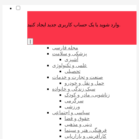
وارد شوید یا یک حساب کاربری جدید ایجاد کنید.
|
مجله فارسی
پزشکی و سلامت
آشپزی
علمی و تکنولوژی
تحصیلی
صنعت و تجارت و خدمات
حمل و نقل و خودرو
سبک زندگی و خانواده
زناشویی، مادر و کودک
سرگرمی
ورزشی
سیاسی و اجتماعی
حقوق و قضا
دینی و مذهبی
فرهنگی، هنر و سینما
کارآفرینی و بازاریابی