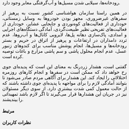
رودخانه‌ها، سیلابی شدن مسیل‌ها و آب‌گرفتگی معابر وجود دارد.
در همین راستا سازمان هواشناسی کشور نسبت به پرهیز از
سفر‌های غیرضروری، مجهز بودن خودرو‌ها به وسایل زمستانی،
خودداری از فعالیت‌های کوه‌نوردی و جابجایی عشایر، خودداری از
فعالیت‌های تفریحی نظیر طبیعت‌گردی، آمادگی دستگاه‌های اجرایی
و امدادی، پاک‌سازی دهانه پل‌ها، لایروبی کانال‌ها و آب‌روها، عدم
تردد دامداران در ارتفاعات و پرهیز از اتراق در حریم و بستر
رودخانه‌ها و مسیل‌ها، انجام پوشش مناسب برای کندو‌های زنبور
عسل، عدم انجام محلول پاشی و سم پاشی مزارع و باغات توصیه
کرده است.
گفتنی است، هشدار زردرنگ به معنای این است که پدیده‌ای جوی
رخ خواهد داد که ممکن است در سفر‌ها و انجام کار‌های روزمره
اختلالاتی را ایجاد کند. این هشدار برای آگاهی مردم صادر می‌شود تا
بتوانند آمادگی لازم را برای مواجهه با پدیده‌ای جوی داشته باشند که
از حالت معمول کمی شدت بیشتری دارد. از سوی دیگر مسئولان
نیز در جریان این هشدار‌ها قرار می‌گیرند تا اگر لازم باشد تمهیداتی
را بیندیشند.
مرتبط
نظرات کاربران