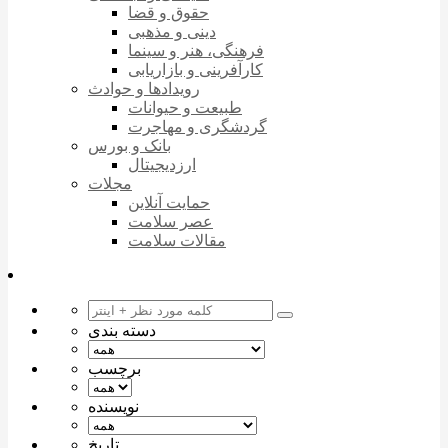
حقوق و قضا
دینی و مذهبی
فرهنگی، هنر و سینما
کارآفرینی و بازاریابی
رویدادها و حوادث
طبیعت و حیوانات
گردشگری و مهاجرت
بانک و بورس
ارزدیجیتال
مجلات
حمایت آنلاین
عصر سلامت
مقالات سلامت
دسته بندی
برچسب
نویسنده
تاریخ