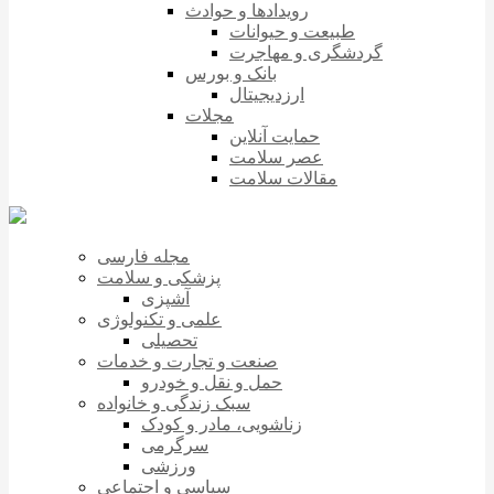
رویدادها و حوادث
طبیعت و حیوانات
گردشگری و مهاجرت
بانک و بورس
ارزدیجیتال
مجلات
حمایت آنلاین
عصر سلامت
مقالات سلامت
مجله فارسی
پزشکی و سلامت
آشپزی
علمی و تکنولوژی
تحصیلی
صنعت و تجارت و خدمات
حمل و نقل و خودرو
سبک زندگی و خانواده
زناشویی، مادر و کودک
سرگرمی
ورزشی
سیاسی و اجتماعی