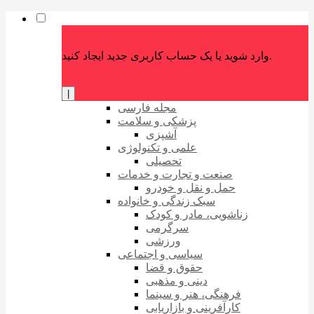
وارد شوید یا یک حساب کاربری جدید ایجاد کنید.
|
مجله فارسی
پزشکی و سلامت
آشپزی
علمی و تکنولوژی
تحصیلی
صنعت و تجارت و خدمات
حمل و نقل و خودرو
سبک زندگی و خانواده
زناشویی، مادر و کودک
سرگرمی
ورزشی
سیاسی و اجتماعی
حقوق و قضا
دینی و مذهبی
فرهنگی، هنر و سینما
کارآفرینی و بازاریابی