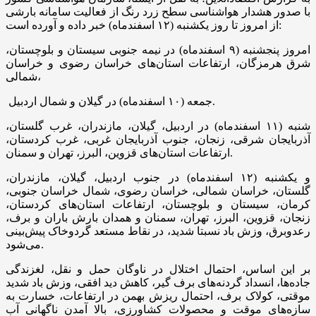
با صدور هشدار هواشناسی سطح زرد رنگ از فعالیت سامانه بارشی
از امروز تا روز یکشنبه (۱۲ اسفندماه) خبر داده و آورده است:
امروز پنجشنبه (۹ اسفندماه) در نیمه جنوبی سیستان و بلوچستان،
شرق هرمزگان، ارتفاعات استان‌های خراسان رضوی و خراسان
شمالی،
جمعه (۱۰ اسفندماه) در گیلان و شمال اردبیل.
شنبه (۱۱ اسفندماه) در اردبیل، گیلان، مازندران، غرب گلستان،
آذربایجان شرقی، زنجان، جنوب آذربایجان غربی، غرب کردستان،
ارتفاعات استان‌های قزوین، البرز، تهران و سمنان.
و یکشنبه (۱۲ اسفندماه) در جنوب اردبیل، گیلان، مازندران،
گلستان، خراسان شمالی، خراسان رضوی، شمال خراسان جنوبی،
کرمان، سیستان و بلوچستان، ارتفاعات استان‌های کردستان،
زنجان، قزوین، البرز، تهران، سمنان و همدان بارش باران و برف،
رعدوبرق، وزش باد نسبتا شدید، در نقاط مستعد گردوخاک پیش‌بینی
می‌شود.
بر این اساس، احتمال اختلال در ناوگان حمل و نقل، لغزندگی
جاده‌ها، انسداد گردنه‌های برف گیر، کاهش دید افقی، وزش باد شدید
موقتی، کولاک برف، احتمال ریزش بهمن در ارتفاعات، خسارت به
سازه‌های موقت و محصولات کشاورزی، بالا آمدن ناگهانی آب