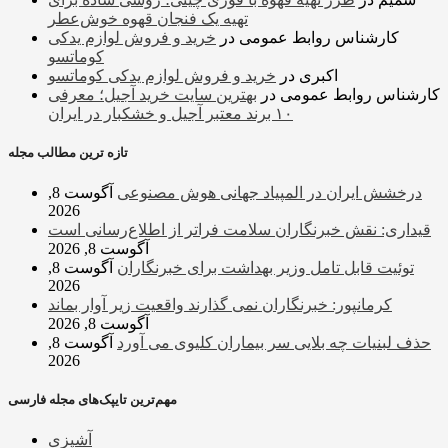
تهیه یک فنجان قهوه خوش‌عطر
کارشناس روابط عمومی
در
خرید و فروش لوازم یدکی
کوماتسو
اکبری
در
خرید و فروش لوازم یدکی کوماتسو
کارشناس روابط عمومی
در
بهترین سایت خرید آجیل؛ معرفی
۱۰ برند معتبر آجیل و خشکبار در ایران
تازه ترین مطالب مجله
درخشش ایران در المپیاد جهانی هوش مصنوعی
آگوست 8,
2026
قیداری: نقش خبرنگاران سلامت فراتر از اطلاع‌رسانی است
آگوست 8, 2026
توئیت قابل تامل وزیر بهداشت برای خبرنگاران
آگوست 8,
2026
کرمانپور: خبرنگاران نمی گذارند واقعیت زیر آوار بماند
آگوست 8, 2026
حذف لبنیات چه بلایی سر بیماران کلیوی می آورد
آگوست 8,
2026
مهم‌ترین تایپک‌های مجله فارسی
آشپزی