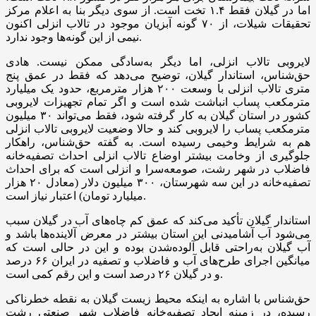
اما در گیلان فقط ۱.۴ تخت است. از سوی دیگر بنا به اعلام مرکز
تحقیقات شیلات، از ۷۰ گونه آبزیان موجود در تالاب انزلی اکنون
نیمی از این گونه‌ها وجود ندارد.
لایروبی تالاب انزلی، اما دیگر به‌سادگی ممکن نیست. هادی
حق‌شناس، استاندار گیلان، توضیح می‌دهد که فقط در عمق پنج
متری تالاب انزلی با وسعت ۲۰۰ هزار مترمربع، حدود یک میلیارد
مترمکعب پساب انباشت شده است و اگر تمام تجهیزات لایروبی
کشور در استان گیلان به کار گرفته شود، فقط می‌تواند ۳۰ میلیون
مترمکعب پساب را لایروبی کند و حالا وضعیت لایروبی تالاب انزلی
هم به شرایط وخیمی رسیده است. به گفته حق‌شناس، راهکار
جلوگیری از وخامت بیشتر اوضاع تالاب انزلی احداث تصفیه‌خانه
فاضلاب در شهر رشت، صومعه‌سرا و انزلی است که برای احداث
تصفیه‌خانه در این سه شهرستان، ۳۰۰ میلیون دلار (معادل ۲۰ هزار
میلیارد تومان) اعتبار نیاز است.
استاندار گیلان تأکید می‌کند که عمق کم چاه‌های آب در گیلان سبب
می‌شود آب آشامیدنی این استان بیشتر در معرض آلاینده‌ها باشد و
آب گیلان به‌راحتی قابل آلوده‌شدن بوده و این در حالی است که
میانگین اجرای طرح‌های آب و فاضلاب و تصفیه در ایران ۶۶ درصد
و در گیلان ۲۶ درصد است و این رقم کمی است.
حق‌شناس با اشاره به اینکه محیط زیست گیلان به نقطه خطرناکی
رسیده، در زمینه ایجاد تصفیه‌خانه فاضلاب شهر صنعتی رشت