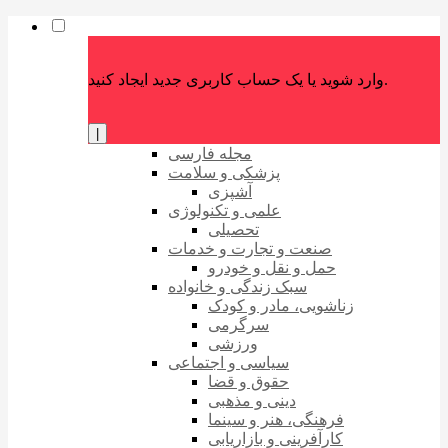
وارد شوید یا یک حساب کاربری جدید ایجاد کنید.
|
مجله فارسی
پزشکی و سلامت
آشپزی
علمی و تکنولوژی
تحصیلی
صنعت و تجارت و خدمات
حمل و نقل و خودرو
سبک زندگی و خانواده
زناشویی، مادر و کودک
سرگرمی
ورزشی
سیاسی و اجتماعی
حقوق و قضا
دینی و مذهبی
فرهنگی، هنر و سینما
کارآفرینی و بازاریابی