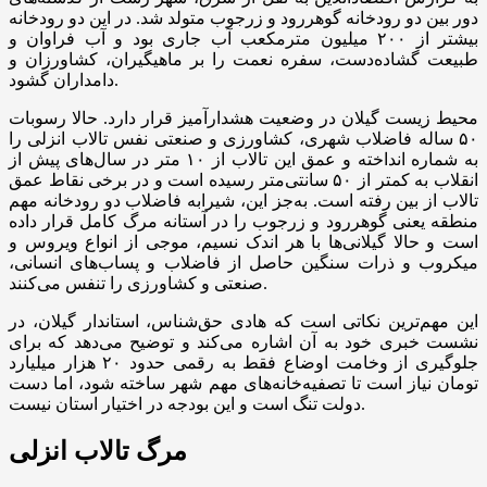
دور بین دو رودخانه گوهررود و زرجوب متولد شد. در این دو رودخانه
بیشتر از ۲۰۰ میلیون مترمکعب آب جاری بود و آب فراوان و
طبیعت گشاده‌دست، سفره نعمت را بر ماهیگیران، کشاورزان و
دامداران گشود.
محیط زیست گیلان در وضعیت هشدارآمیز قرار دارد. حالا رسوبات
۵۰ ساله فاضلاب شهری، کشاورزی و صنعتی نفس تالاب انزلی را
به شماره انداخته و عمق این تالاب از ۱۰ متر در سال‌های پیش از
انقلاب به کمتر از ۵۰ سانتی‌متر رسیده است و در برخی نقاط عمق
تالاب از بین رفته است. به‌جز این، شیرابه فاضلاب دو رودخانه مهم
منطقه یعنی گوهررود و زرجوب را در آستانه مرگ کامل قرار داده
است و حالا گیلانی‌ها با هر اندک نسیم، موجی از انواع ویروس و
میکروب و ذرات سنگین حاصل از فاضلاب و پساب‌های انسانی،
صنعتی و کشاورزی را تنفس می‌کنند.
این مهم‌ترین نکاتی است که هادی حق‌شناس، استاندار گیلان، در
نشست خبری خود به آن اشاره می‌کند و توضیح می‌دهد که برای
جلوگیری از وخامت اوضاع فقط به رقمی حدود ۲۰ هزار میلیارد
تومان نیاز است تا تصفیه‌خانه‌های مهم شهر ساخته شود، اما دست
دولت تنگ است و این بودجه در اختیار استان نیست.
مرگ تالاب انزلی