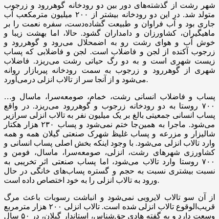
شهر رشت از گذشته‌های دور بین دو رودخانه گوهررود و زرجوب
متولد شد. در این دو رودخانه بیشتر از ۲۰۰ میلیون مترمکعب آب
جاری بود و آب فراوان و طبیعت گشاده‌دست، سفره نعمت را بر
ماهیگیران، کشاورزان و دامداران گشود. حالا، اما بهشت زیبا و
خوش آب و هوای رشت رو به اضمحلال می‌رود و گوهررود و
زرجوب آکنده از لجن و فاضلاب است. لجن و فاضلابی که پساب
زیست شهری است و به دو رگ حیاتی رشت می‌ریزد. فاضلاب
شهری از گوهررود و زرجوب به سمت رودخانه پیربازار روانه
می‌شود و از آنجا سر از تالاب انزلی درمی‌آورد.
پساب و فاضلاب انسانی رشت، خمام، صومعه‌سرا، ماسال و…
۷۰۰ روستا به دو رودخانه زرجوب و گوهررود می‌ریزد. در واقع
پساب انسانی جمعیتی بالغ بر یک میلیون نفر به تالاب انزلی سرازیر
می‌شود. ماجرا به همین‌جا ختم نمی‌شود و پساب ۲۳۰ هزار هکتار
شالیزار و مزرعه و پساب غلیظ شهرک صنعتی گیلان همه و همه
وارد تالاب انزلی می‌شود. با وجود اینکه بخش اصلی پساب انسانی و
کشاورزی شهر‌های رشت، انزلی، صومعه‌سرا، ماسال، فومن و
۷۰۰ روستا وارد تالاب می‌شود، اما پساب صنعتی اثر تخریبی به
نسبت بیشتری نسبت به حجم و گستره پساب‌های خانگی در حال
ورود به تالاب انزلی را به خود اختصاص داده است.
از آن سو تالاب لایروبی نمی‌شود و انباشت رسوبات باعث مرگ
قریب‌الوقوع تالاب انزلی شده است. تالاب انزلی ۲۰۰ هزار مترمربع
وسعت دارد و به گفته هادی حق‌شناس، استاندار گیلان، در ۵۰ سال