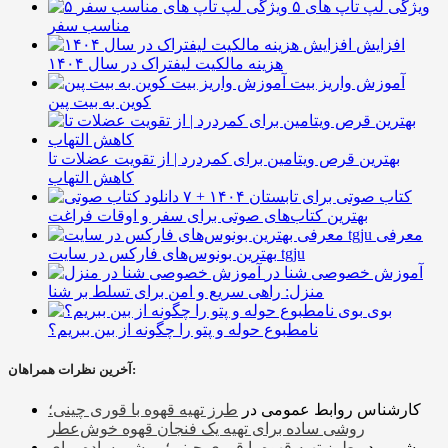
۵ ویژگی لپ تاپ های
مناسب سفر
افزایش
هزینه مالکیت لیفتراک در سال ۱۴۰۴
آموزش واریز بیت
کوین به بیت پین
بهترین قرص ویتامین برای کمردرد | از تقویت عضلات تا
کاهش التهاب
۷ کتاب صوتی برای تابستان ۱۴۰۴ +
بهترین کتاب‌های صوتی برای سفر و اوقات فراغت
معرفی
بهترین بونوس‌های فارکس در سایت tgju
آموزش خصوصی شنا در
منزل: راهی سریع و امن برای تسلط بر شنا
بوی
نامطبوع حوله و پتو را چگونه از بین ببریم؟
آخرین نظرات همراهان:
کارشناس روابط عمومی
در
طرز تهیه قهوه با قوری چینی؛
روشی ساده برای تهیه یک فنجان قهوه خوش‌عطر
شمیم
در
طرز تهیه قهوه با قوری چینی؛ روشی ساده برای