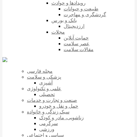
رویدادها و حوادث
طبیعت و حیوانات
گردشگری و مهاجرت
بانک و بورس
ارزدیجیتال
مجلات
حمایت آنلاین
عصر سلامت
مقالات سلامت
مجله فارسی
پزشکی و سلامت
آشپزی
علمی و تکنولوژی
تحصیلی
صنعت و تجارت و خدمات
حمل و نقل و خودرو
سبک زندگی و خانواده
زناشویی، مادر و کودک
سرگرمی
ورزشی
سیاسی و اجتماعی