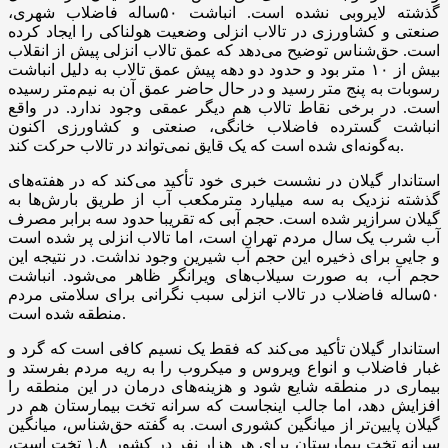
گذشته لایروبی نشده است. انباشت ۵۰‌ساله فاضلاب شهری،
صنعتی و کشاورزی در تالاب انزلی وضعیت هولناکی را ایجاد کرده
است. حق‌شناس توضیح می‌دهد که عمق تالاب انزلی پیش از انقلاب
بیش از ۱۰ متر بود و حدود دو دهه پیش عمق تالاب به دلیل انباشت
رسوبات به پنج متر رسید و در حال حاضر عمق آن به نیم‌متر رسیده
است. در برخی نقاط تالاب هم دیگر عمقی وجود ندارد. در واقع
انباشت گسترده فاضلاب خانگی، صنعتی و کشاورزی اکنون
به‌گونه‌ای شده است که یک قایق نمی‌تواند در تالاب حرکت کند.
استاندار گیلان در نشست خبری خود تأکید می‌کند که در هفته‌های
گذشته نزدیک به سه میلیارد مترمکعب آب از طریق بارش‌ها به
گیلان سرازیر شده است. حجم آبی که تقریبا حدود سه برابر مصرف
آب شرب یک سال مردم تهران است، اما تالاب انزلی پر شده است
و جایی برای ذخیره این حجم آب شیرین وجود نداشت. در نتیجه این
حجم آب، به صورت سیلاب‌های ویرانگر ظاهر می‌شود. انباشت
۵۰‌ساله فاضلاب در تالاب انزلی سبب نگرانی برای سلامتی مردم
منطقه شده است.
استاندار گیلان تأکید می‌کند که فقط یک نسیم کافی است که گرد و
غبار فاضلاب و انواع ویروس و میکروب را به ریه مردم بفرستد و
بیماری در منطقه شایع شود و هزینه‌های درمان در این منطقه را
افزایش دهد، اما جالب اینجاست که سرانه تخت بیمارستان هم در
گیلان پایین‌تر از میانگین کشوری است. به گفته حق‌شناس، میانگین
سرانه تخت بیمارستان برای هر هزار نفر در کشور ۱.۸ تخت است،