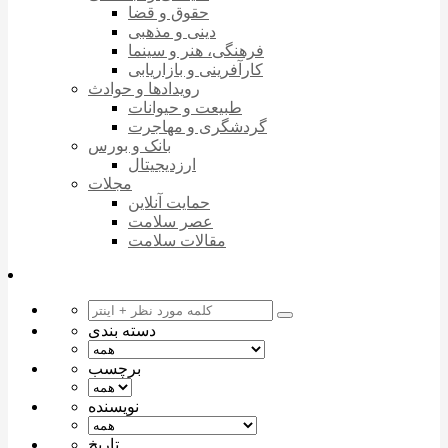
حقوق و قضا
دینی و مذهبی
فرهنگی، هنر و سینما
کارآفرینی و بازاریابی
رویدادها و حوادث
طبیعت و حیوانات
گردشگری و مهاجرت
بانک و بورس
ارزدیجیتال
مجلات
حمایت آنلاین
عصر سلامت
مقالات سلامت
دسته بندی
برچسب
نویسنده
تاریخ