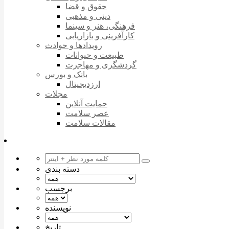
حقوق و قضا
دینی و مذهبی
فرهنگی، هنر و سینما
کارآفرینی و بازاریابی
رویدادها و حوادث
طبیعت و حیوانات
گردشگری و مهاجرت
بانک و بورس
ارزدیجیتال
مجلات
حمایت آنلاین
عصر سلامت
مقالات سلامت
دسته بندی
برچسب
نویسنده
تاریخ