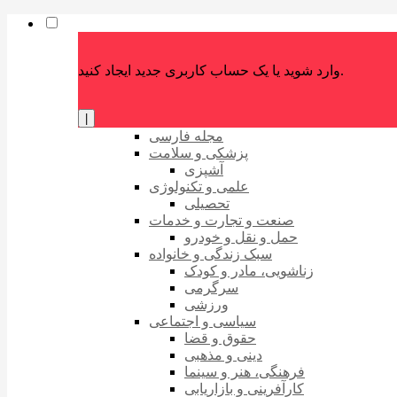
وارد شوید یا یک حساب کاربری جدید ایجاد کنید.
|
مجله فارسی
پزشکی و سلامت
آشپزی
علمی و تکنولوژی
تحصیلی
صنعت و تجارت و خدمات
حمل و نقل و خودرو
سبک زندگی و خانواده
زناشویی، مادر و کودک
سرگرمی
ورزشی
سیاسی و اجتماعی
حقوق و قضا
دینی و مذهبی
فرهنگی، هنر و سینما
کارآفرینی و بازاریابی