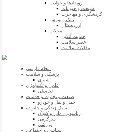
رویدادها و حوادث
طبیعت و حیوانات
گردشگری و مهاجرت
بانک و بورس
ارزدیجیتال
مجلات
حمایت آنلاین
عصر سلامت
مقالات سلامت
مجله فارسی
پزشکی و سلامت
آشپزی
علمی و تکنولوژی
تحصیلی
صنعت و تجارت و خدمات
حمل و نقل و خودرو
سبک زندگی و خانواده
زناشویی، مادر و کودک
سرگرمی
ورزشی
سیاسی و اجتماعی