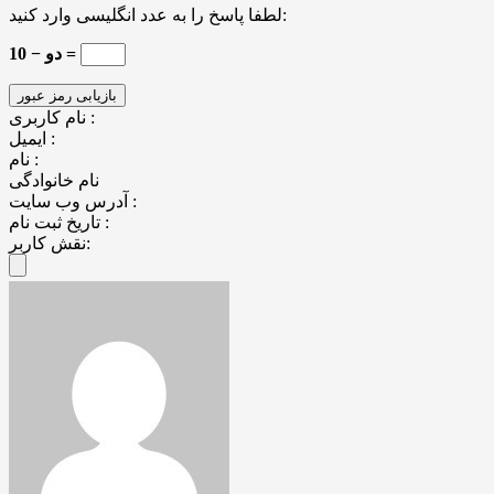
لطفا پاسخ را به عدد انگلیسی وارد کنید:
10 − دو =
نام کاربری :
ایمیل :
نام :
نام خانوادگی
آدرس وب سایت :
تاریخ ثبت نام :
نقش کاربر: