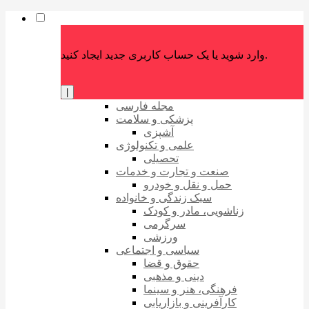
وارد شوید یا یک حساب کاربری جدید ایجاد کنید.
|
مجله فارسی
پزشکی و سلامت
آشپزی
علمی و تکنولوژی
تحصیلی
صنعت و تجارت و خدمات
حمل و نقل و خودرو
سبک زندگی و خانواده
زناشویی، مادر و کودک
سرگرمی
ورزشی
سیاسی و اجتماعی
حقوق و قضا
دینی و مذهبی
فرهنگی، هنر و سینما
کارآفرینی و بازاریابی