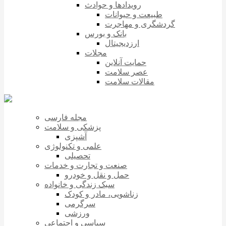
رویدادها و حوادث
طبیعت و حیوانات
گردشگری و مهاجرت
بانک و بورس
ارزدیجیتال
مجلات
حمایت آنلاین
عصر سلامت
مقالات سلامت
مجله فارسی
پزشکی و سلامت
آشپزی
علمی و تکنولوژی
تحصیلی
صنعت و تجارت و خدمات
حمل و نقل و خودرو
سبک زندگی و خانواده
زناشویی، مادر و کودک
سرگرمی
ورزشی
سیاسی و اجتماعی