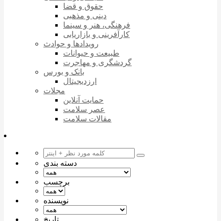
حقوق و قضا
دینی و مذهبی
فرهنگی، هنر و سینما
کارآفرینی و بازاریابی
رویدادها و حوادث
طبیعت و حیوانات
گردشگری و مهاجرت
بانک و بورس
ارزدیجیتال
مجلات
حمایت آنلاین
عصر سلامت
مقالات سلامت
دسته بندی
برچسب
نویسنده
تاریخ