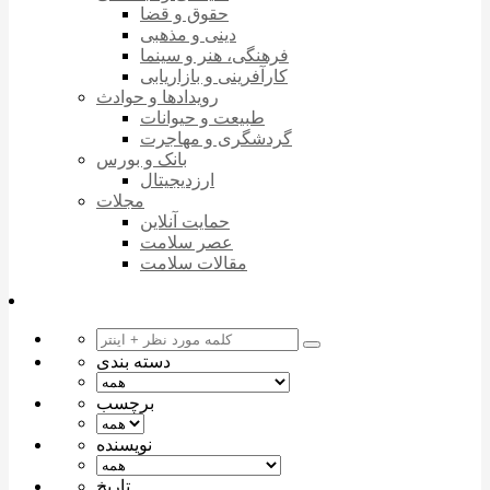
حقوق و قضا
دینی و مذهبی
فرهنگی، هنر و سینما
کارآفرینی و بازاریابی
رویدادها و حوادث
طبیعت و حیوانات
گردشگری و مهاجرت
بانک و بورس
ارزدیجیتال
مجلات
حمایت آنلاین
عصر سلامت
مقالات سلامت
دسته بندی
برچسب
نویسنده
تاریخ