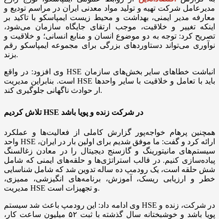
مدیرعامل شرکت تهیه و تولید مواد معدنی ایران در مراسم تودیع و
معارفه مدیر ایمنی، بهداشت و محیط زیست ایمپاسکو با تاکید بر
اینکه تغییر و خلاقیت، موجب ارتقای جایگاه سازمان می‌شود،
تصریح کرد: توجه به دو موضوع انسان و منابع انسانی؛ و خلاقیت و
نوآوری می‌تواند دستاوردهای بزرگی برای مجموعه ایمپاسکو رقم
بزند.
وی افزود: در واقع HSE انباشت خطاهای سایر بخش‌های سازمان
است. بنابراین مدیریت HSE باید با تعامل و خلاقیت با سایر واحدها
ار حوادث ناگهانی جلوگیری کند.
تلاش کردیم HSE در شرکت زنده و پویا باشد
همچنین پرهام خواجه‌پور گزارش کاملی از فعالیت‌ها و عملکرد
واحد HSE ارائه کرد و گفت: ما موفق شدیم برای اولین بار در ایران،
سیستم‌های مانیتورینگ و گازسنج دیجیتال را در معادن زغالسنگ
پیاده‌سازی کنیم. در قالب استراتژی‌ها و حلقه‌های ایمنی که شامل
شش حلقه است، یک رودمپ ده ساله تدوین شد که شامل شناسایی
خطر و ارزیابی ریسک، آموزش، برنامه‌های انگیزشی، ممیزی،
مدیریت HSE و تجهیزات است.
وی ادامه داد: این رودمپ باعث شد سیستم HSE در شرکت، زنده و
پویا باشد و خوشبختانه سال گذشته با ثبت ۵۲ میلیون ساعت کار،