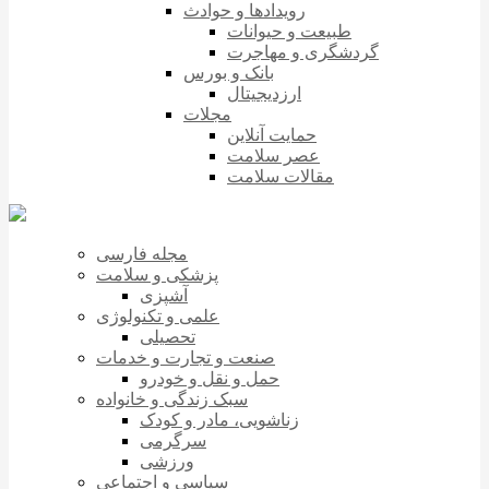
رویدادها و حوادث
طبیعت و حیوانات
گردشگری و مهاجرت
بانک و بورس
ارزدیجیتال
مجلات
حمایت آنلاین
عصر سلامت
مقالات سلامت
مجله فارسی
پزشکی و سلامت
آشپزی
علمی و تکنولوژی
تحصیلی
صنعت و تجارت و خدمات
حمل و نقل و خودرو
سبک زندگی و خانواده
زناشویی، مادر و کودک
سرگرمی
ورزشی
سیاسی و اجتماعی