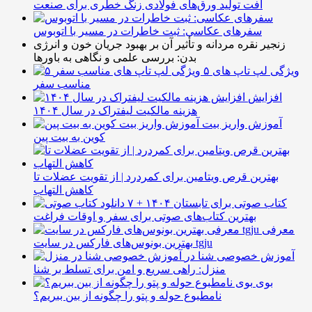
افت تولید ورق‌های فولادی زنگ خطری برای صنعت
سفرهای عکاسی: ثبت خاطرات در مسیر با اتوبوس
زنجیر نقره مردانه و تأثیر آن بر بهبود جریان خون و انرژی
بدن: بررسی علمی و نگاهی به باورها
۵ ویژگی لپ تاپ های
مناسب سفر
افزایش
هزینه مالکیت لیفتراک در سال ۱۴۰۴
آموزش واریز بیت
کوین به بیت پین
بهترین قرص ویتامین برای کمردرد | از تقویت عضلات تا
کاهش التهاب
۷ کتاب صوتی برای تابستان ۱۴۰۴ +
بهترین کتاب‌های صوتی برای سفر و اوقات فراغت
معرفی
بهترین بونوس‌های فارکس در سایت tgju
آموزش خصوصی شنا در
منزل: راهی سریع و امن برای تسلط بر شنا
بوی
نامطبوع حوله و پتو را چگونه از بین ببریم؟