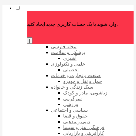
وارد شوید یا یک حساب کاربری جدید ایجاد کنید.
|
مجله فارسی
پزشکی و سلامت
آشپزی
علمی و تکنولوژی
تحصیلی
صنعت و تجارت و خدمات
حمل و نقل و خودرو
سبک زندگی و خانواده
زناشویی، مادر و کودک
سرگرمی
ورزشی
سیاسی و اجتماعی
حقوق و قضا
دینی و مذهبی
فرهنگی، هنر و سینما
کارآفرینی و بازاریابی