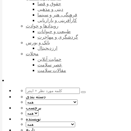
حقوق و قضا
دینی و مذهبی
فرهنگی، هنر و سینما
کارآفرینی و بازاریابی
رویدادها و حوادث
طبیعت و حیوانات
گردشگری و مهاجرت
بانک و بورس
ارزدیجیتال
مجلات
حمایت آنلاین
عصر سلامت
مقالات سلامت
دسته بندی
برچسب
نویسنده
تاریخ