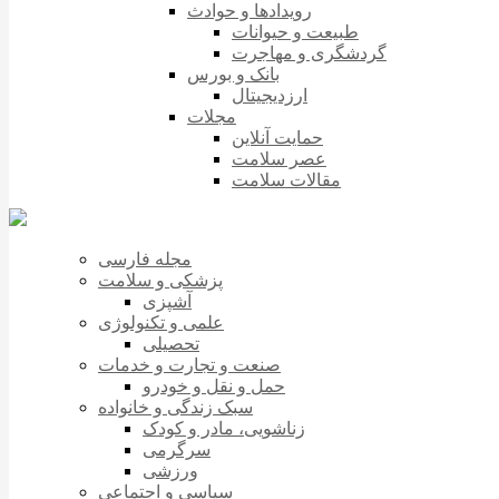
رویدادها و حوادث
طبیعت و حیوانات
گردشگری و مهاجرت
بانک و بورس
ارزدیجیتال
مجلات
حمایت آنلاین
عصر سلامت
مقالات سلامت
مجله فارسی
پزشکی و سلامت
آشپزی
علمی و تکنولوژی
تحصیلی
صنعت و تجارت و خدمات
حمل و نقل و خودرو
سبک زندگی و خانواده
زناشویی، مادر و کودک
سرگرمی
ورزشی
سیاسی و اجتماعی