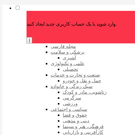
وارد شوید یا یک حساب کاربری جدید ایجاد کنید.
|
مجله فارسی
پزشکی و سلامت
آشپزی
علمی و تکنولوژی
تحصیلی
صنعت و تجارت و خدمات
حمل و نقل و خودرو
سبک زندگی و خانواده
زناشویی، مادر و کودک
سرگرمی
ورزشی
سیاسی و اجتماعی
حقوق و قضا
دینی و مذهبی
فرهنگی، هنر و سینما
کارآفرینی و بازاریابی