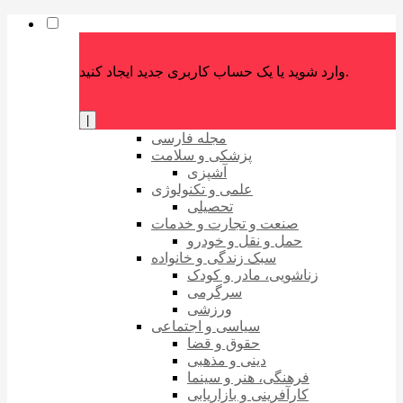
وارد شوید یا یک حساب کاربری جدید ایجاد کنید.
|
مجله فارسی
پزشکی و سلامت
آشپزی
علمی و تکنولوژی
تحصیلی
صنعت و تجارت و خدمات
حمل و نقل و خودرو
سبک زندگی و خانواده
زناشویی، مادر و کودک
سرگرمی
ورزشی
سیاسی و اجتماعی
حقوق و قضا
دینی و مذهبی
فرهنگی، هنر و سینما
کارآفرینی و بازاریابی