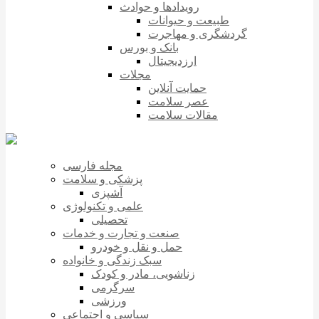
رویدادها و حوادث
طبیعت و حیوانات
گردشگری و مهاجرت
بانک و بورس
ارزدیجیتال
مجلات
حمایت آنلاین
عصر سلامت
مقالات سلامت
مجله فارسی
پزشکی و سلامت
آشپزی
علمی و تکنولوژی
تحصیلی
صنعت و تجارت و خدمات
حمل و نقل و خودرو
سبک زندگی و خانواده
زناشویی، مادر و کودک
سرگرمی
ورزشی
سیاسی و اجتماعی