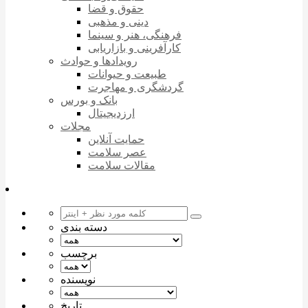
حقوق و قضا
دینی و مذهبی
فرهنگی، هنر و سینما
کارآفرینی و بازاریابی
رویدادها و حوادث
طبیعت و حیوانات
گردشگری و مهاجرت
بانک و بورس
ارزدیجیتال
مجلات
حمایت آنلاین
عصر سلامت
مقالات سلامت
دسته بندی
برچسب
نویسنده
تاریخ