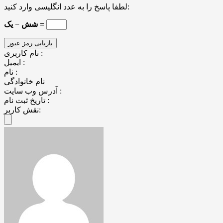
لطفا پاسخ را به عدد انگلیسی وارد کنید:
شش − یک =
نام کاربری :
ایمیل :
نام :
نام خانوادگی
آدرس وب سایت :
تاریخ ثبت نام :
نقش کاربر: