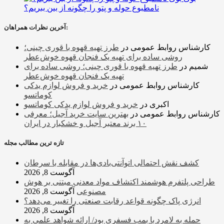
نامطبوع حوله و پتو را چگونه از بین ببریم؟
آخرین نظرات همراهان:
کارشناس روابط عمومی
در
طرز تهیه قهوه با قوری چینی؛
روشی ساده برای تهیه یک فنجان قهوه خوش‌عطر
شمیم
در
طرز تهیه قهوه با قوری چینی؛ روشی ساده برای
تهیه یک فنجان قهوه خوش‌عطر
کارشناس روابط عمومی
در
خرید و فروش لوازم یدکی
کوماتسو
اکبری
در
خرید و فروش لوازم یدکی کوماتسو
کارشناس روابط عمومی
در
بهترین سایت خرید آجیل؛ معرفی
۱۰ برند معتبر آجیل و خشکبار در ایران
تازه ترین مطالب مجله
کشف نقش احتمالی اتوآنتی‌بادی‌ها در مقابله با سرطان
آگوست 8, 2026
طراحی پلتفرم هوشمند اکتشاف مواد معدنی مبتنی بر هوش
مصنوعی
آگوست 8, 2026
انرژی پاک چگونه قواعد رقابت صنعتی را تغییر می‌دهد؟
آگوست 8, 2026
حمله به لامرد با بمب فسفری بود/ ارائه شواهد علمی به