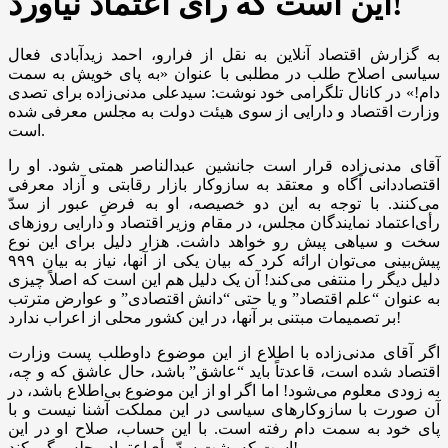
این است که رای اعتماد نیاورد!
به گزارش اقتصاد آنلاین به نقل از فرارو، احمد زیدآبادی فعال
سیاسی اصلاح طلب در مطلبی با عنوان «به پای خویش به سمت
دام!» در کانال تلگرامی خود نوشت: سیدعلی مدنی‌زاده برای تصدی
وزارت اقتصاد و دارایی از سوی هیئت دولت به مجلس معرفی شده
است.
آقای مدنی‌زاده قرار است جانشین عبدالناصر همتی شود. او را
اقتصاددانی آگاه و معتقد به سازوکار بازار رقابتی و آزاد معرفی
می‌کنند. با توجه به این دو خصیصه، او به فرضِ عبور از سدّ
رأی‌اعتماد نمایندگان مجلس، در مقام وزیر اقتصاد و دارایی روز‌های
سخت و سیاهی پیش رو خواهد داشت. هزار دلیل برای این نوع
پیش‌بینی می‌توان ارائه کرد که بیان یکی از آنها، نیاز به بیان ۹۹۹
دلیل دیگر را منتفی می‌کند! آن یک دلیل هم این است که اصلاً چیزی
به عنوان “علم اقتصاد” و یا حتی “دانش اقتصادی” و عوارض مترتب
بر تصمیمات مبتنی بر آنها، در این کشور محلی از اعراب ندارد!
اگر آقای مدنی‌زاده با اطلاع از این موضوع داوطلب پست وزارت
اقتصاد شده است، قاعدتاً باید “عاشق” باشد، حال عاشق که و چه،
به زودی معلوم می‌شود! اما اگر او از این موضوع بی‌اطلاع باشد، در
آن صورت با سازوکار‌های سیاسی در این مملکت آشنا نیست و با
پای خود به سمت دام رفته است. با این حساب، صلاح او در این
است که پشت سدّ رأی‌اعتماد مجلس گیر کند!