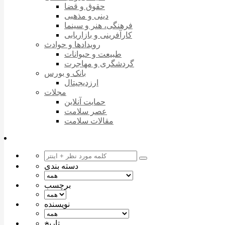
حقوق و قضا
دینی و مذهبی
فرهنگی، هنر و سینما
کارآفرینی و بازاریابی
رویدادها و حوادث
طبیعت و حیوانات
گردشگری و مهاجرت
بانک و بورس
ارزدیجیتال
مجلات
حمایت آنلاین
عصر سلامت
مقالات سلامت
دسته بندی
برچسب
نویسنده
تاریخ