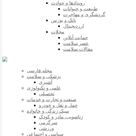
رویدادها و حوادث
طبیعت و حیوانات
گردشگری و مهاجرت
بانک و بورس
ارزدیجیتال
مجلات
حمایت آنلاین
عصر سلامت
مقالات سلامت
مجله فارسی
پزشکی و سلامت
آشپزی
علمی و تکنولوژی
تحصیلی
صنعت و تجارت و خدمات
حمل و نقل و خودرو
سبک زندگی و خانواده
زناشویی، مادر و کودک
سرگرمی
ورزشی
سیاسی و اجتماعی