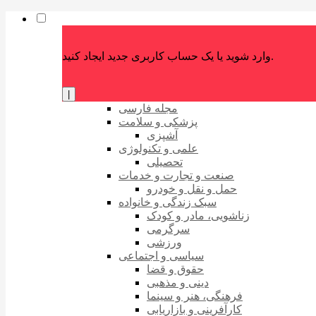
وارد شوید یا یک حساب کاربری جدید ایجاد کنید.
|
مجله فارسی
پزشکی و سلامت
آشپزی
علمی و تکنولوژی
تحصیلی
صنعت و تجارت و خدمات
حمل و نقل و خودرو
سبک زندگی و خانواده
زناشویی، مادر و کودک
سرگرمی
ورزشی
سیاسی و اجتماعی
حقوق و قضا
دینی و مذهبی
فرهنگی، هنر و سینما
کارآفرینی و بازاریابی