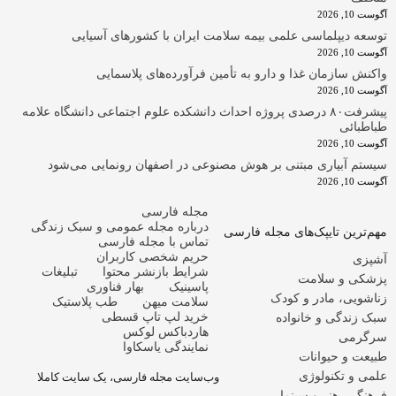
ت 10, 2026
سعه دیپلماسی علمی بیمه سلامت ایران با کشورهای آسیایی
ت 10, 2026
کنش سازمان غذا و دارو به تأمین فرآورده‌های پلاسمایی
ت 10, 2026
پیشرفت۸۰ درصدی پروژه احداث دانشکده علوم اجتماعی دانشگاه علامه
اطبائی
ت 10, 2026
ستم آبیاری مبتنی بر هوش مصنوعی در اصفهان رونمایی می‌شود
ت 10, 2026
مجله فارسی
درباره مجله عمومی و سبک زندگی
م‌ترین تایپک‌های مجله فارسی
تماس با مجله فارسی
حریم شخصی کاربران
پزی
شرایط بازنشر محتوا
تبلیغات
شکی و سلامت
پاسینیک
بهار فناوری
اشویی، مادر و کودک
سلامت میهن
طب پلاستیک
خرید لپ تاپ قسطی
ک زندگی و خانواده
هاردباکس لوکس
رگرمی
نمایندگی یاسکاوا
یعت و حیوانات
می و تکنولوژی
وب‌سایت مجله فارسی، یک سایت کاملا
هنگی، هنر و سینما