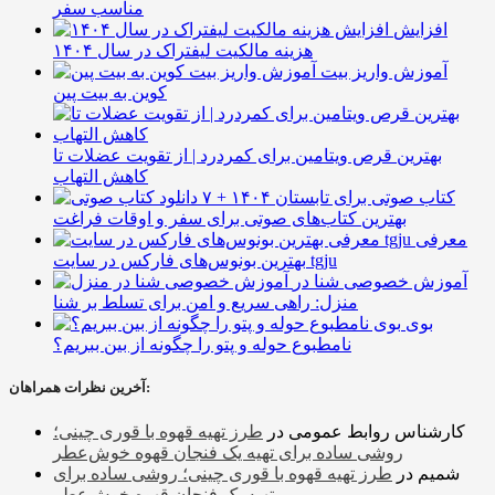
مناسب سفر
افزایش
هزینه مالکیت لیفتراک در سال ۱۴۰۴
آموزش واریز بیت
کوین به بیت پین
بهترین قرص ویتامین برای کمردرد | از تقویت عضلات تا
کاهش التهاب
۷ کتاب صوتی برای تابستان ۱۴۰۴ +
بهترین کتاب‌های صوتی برای سفر و اوقات فراغت
معرفی
بهترین بونوس‌های فارکس در سایت tgju
آموزش خصوصی شنا در
منزل: راهی سریع و امن برای تسلط بر شنا
بوی
نامطبوع حوله و پتو را چگونه از بین ببریم؟
آخرین نظرات همراهان:
کارشناس روابط عمومی
در
طرز تهیه قهوه با قوری چینی؛
روشی ساده برای تهیه یک فنجان قهوه خوش‌عطر
شمیم
در
طرز تهیه قهوه با قوری چینی؛ روشی ساده برای
تهیه یک فنجان قهوه خوش‌عطر