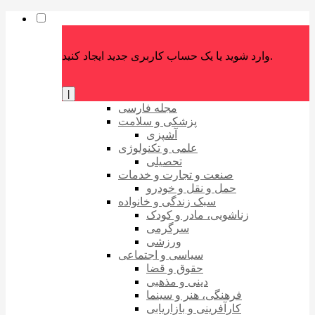
وارد شوید یا یک حساب کاربری جدید ایجاد کنید.
|
مجله فارسی
پزشکی و سلامت
آشپزی
علمی و تکنولوژی
تحصیلی
صنعت و تجارت و خدمات
حمل و نقل و خودرو
سبک زندگی و خانواده
زناشویی، مادر و کودک
سرگرمی
ورزشی
سیاسی و اجتماعی
حقوق و قضا
دینی و مذهبی
فرهنگی، هنر و سینما
کارآفرینی و بازاریابی