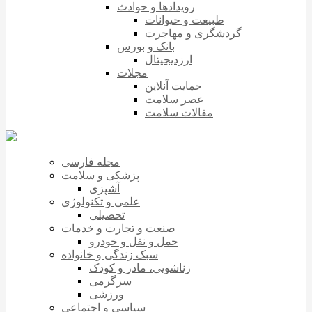
رویدادها و حوادث
طبیعت و حیوانات
گردشگری و مهاجرت
بانک و بورس
ارزدیجیتال
مجلات
حمایت آنلاین
عصر سلامت
مقالات سلامت
مجله فارسی
پزشکی و سلامت
آشپزی
علمی و تکنولوژی
تحصیلی
صنعت و تجارت و خدمات
حمل و نقل و خودرو
سبک زندگی و خانواده
زناشویی، مادر و کودک
سرگرمی
ورزشی
سیاسی و اجتماعی