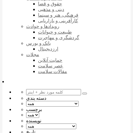
حقوق و قضا
دینی و مذهبی
فرهنگی، هنر و سینما
کارآفرینی و بازاریابی
رویدادها و حوادث
طبیعت و حیوانات
گردشگری و مهاجرت
بانک و بورس
ارزدیجیتال
مجلات
حمایت آنلاین
عصر سلامت
مقالات سلامت
دسته بندی
برچسب
نویسنده
تاریخ