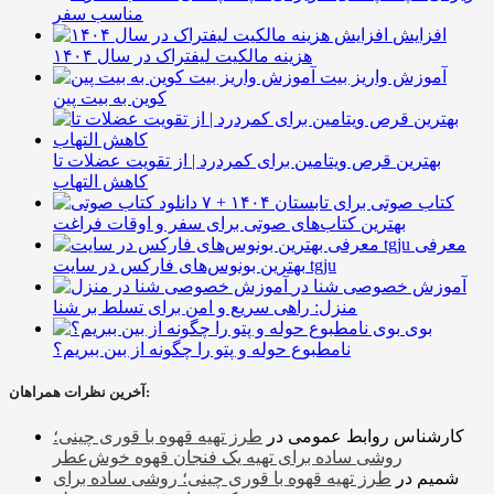
مناسب سفر
افزایش
هزینه مالکیت لیفتراک در سال ۱۴۰۴
آموزش واریز بیت
کوین به بیت پین
بهترین قرص ویتامین برای کمردرد | از تقویت عضلات تا
کاهش التهاب
۷ کتاب صوتی برای تابستان ۱۴۰۴ +
بهترین کتاب‌های صوتی برای سفر و اوقات فراغت
معرفی
بهترین بونوس‌های فارکس در سایت tgju
آموزش خصوصی شنا در
منزل: راهی سریع و امن برای تسلط بر شنا
بوی
نامطبوع حوله و پتو را چگونه از بین ببریم؟
آخرین نظرات همراهان:
کارشناس روابط عمومی
در
طرز تهیه قهوه با قوری چینی؛
روشی ساده برای تهیه یک فنجان قهوه خوش‌عطر
شمیم
در
طرز تهیه قهوه با قوری چینی؛ روشی ساده برای