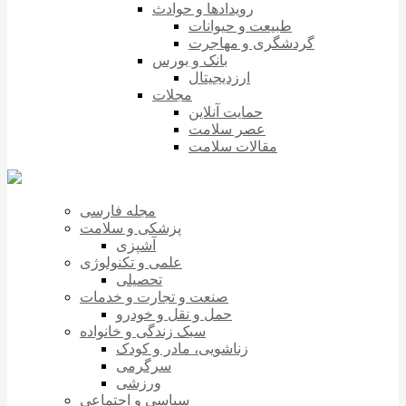
رویدادها و حوادث
طبیعت و حیوانات
گردشگری و مهاجرت
بانک و بورس
ارزدیجیتال
مجلات
حمایت آنلاین
عصر سلامت
مقالات سلامت
مجله فارسی
پزشکی و سلامت
آشپزی
علمی و تکنولوژی
تحصیلی
صنعت و تجارت و خدمات
حمل و نقل و خودرو
سبک زندگی و خانواده
زناشویی، مادر و کودک
سرگرمی
ورزشی
سیاسی و اجتماعی