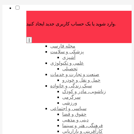
وارد شوید یا یک حساب کاربری جدید ایجاد کنید.
|
مجله فارسی
پزشکی و سلامت
آشپزی
علمی و تکنولوژی
تحصیلی
صنعت و تجارت و خدمات
حمل و نقل و خودرو
سبک زندگی و خانواده
زناشویی، مادر و کودک
سرگرمی
ورزشی
سیاسی و اجتماعی
حقوق و قضا
دینی و مذهبی
فرهنگی، هنر و سینما
کارآفرینی و بازاریابی