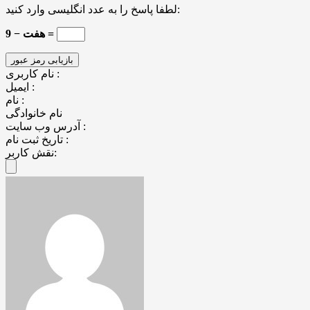
لطفا پاسخ را به عدد انگلیسی وارد کنید:
9 − هفت =
نام کاربری :
ایمیل :
نام :
نام خانوادگی
آدرس وب سایت :
تاریخ ثبت نام :
نقش کاربر: