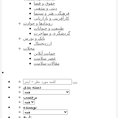
حقوق و قضا
دینی و مذهبی
فرهنگی، هنر و سینما
کارآفرینی و بازاریابی
رویدادها و حوادث
طبیعت و حیوانات
گردشگری و مهاجرت
بانک و بورس
ارزدیجیتال
مجلات
حمایت آنلاین
عصر سلامت
مقالات سلامت
دسته بندی
برچسب
نویسنده
تاریخ