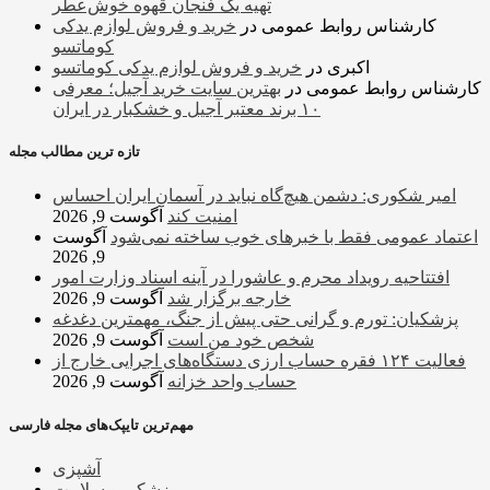
تهیه یک فنجان قهوه خوش‌عطر
کارشناس روابط عمومی
در
خرید و فروش لوازم یدکی
کوماتسو
اکبری
در
خرید و فروش لوازم یدکی کوماتسو
کارشناس روابط عمومی
در
بهترین سایت خرید آجیل؛ معرفی
۱۰ برند معتبر آجیل و خشکبار در ایران
تازه ترین مطالب مجله
امیر شکوری: دشمن هیچ‌گاه نباید در آسمان ایران احساس
امنیت کند
آگوست 9, 2026
اعتماد عمومی فقط با خبرهای خوب ساخته نمی‌شود
آگوست
9, 2026
افتتاحیه رویداد محرم و عاشورا در آینه اسناد وزارت امور
خارجه برگزار شد
آگوست 9, 2026
پزشکیان: تورم و گرانی حتی پیش از جنگ، مهمترین دغدغه
شخص خود من است
آگوست 9, 2026
فعالیت ۱۲۴ فقره حساب ارزی دستگاه‌های اجرایی خارج از
حساب واحد خزانه
آگوست 9, 2026
مهم‌ترین تایپک‌های مجله فارسی
آشپزی
پزشکی و سلامت