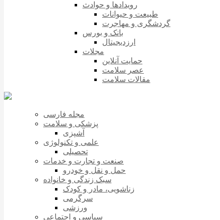
رویدادها و حوادث
طبیعت و حیوانات
گردشگری و مهاجرت
بانک و بورس
ارزدیجیتال
مجلات
حمایت آنلاین
عصر سلامت
مقالات سلامت
مجله فارسی
پزشکی و سلامت
آشپزی
علمی و تکنولوژی
تحصیلی
صنعت و تجارت و خدمات
حمل و نقل و خودرو
سبک زندگی و خانواده
زناشویی، مادر و کودک
سرگرمی
ورزشی
سیاسی و اجتماعی