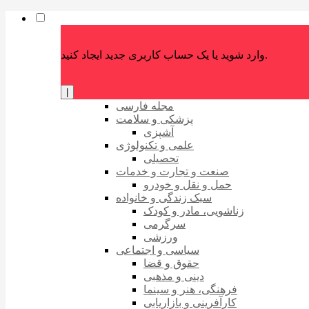
وارد شوید یا یک حساب کاربری جدید ایجاد کنید.
|
مجله فارسی
پزشکی و سلامت
آشپزی
علمی و تکنولوژی
تحصیلی
صنعت و تجارت و خدمات
حمل و نقل و خودرو
سبک زندگی و خانواده
زناشویی، مادر و کودک
سرگرمی
ورزشی
سیاسی و اجتماعی
حقوق و قضا
دینی و مذهبی
فرهنگی، هنر و سینما
کارآفرینی و بازاریابی