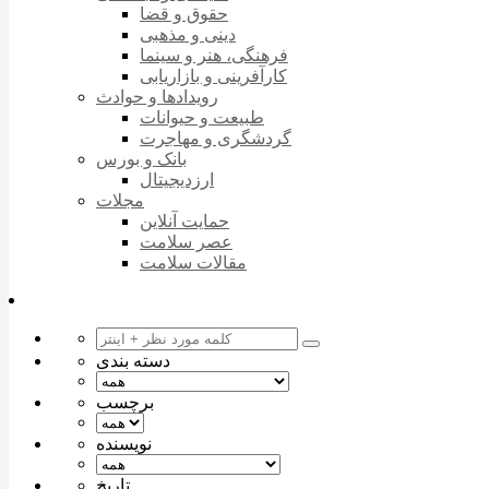
حقوق و قضا
دینی و مذهبی
فرهنگی، هنر و سینما
کارآفرینی و بازاریابی
رویدادها و حوادث
طبیعت و حیوانات
گردشگری و مهاجرت
بانک و بورس
ارزدیجیتال
مجلات
حمایت آنلاین
عصر سلامت
مقالات سلامت
دسته بندی
برچسب
نویسنده
تاریخ