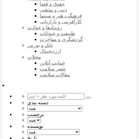
حقوق و قضا
دینی و مذهبی
فرهنگی، هنر و سینما
کارآفرینی و بازاریابی
رویدادها و حوادث
طبیعت و حیوانات
گردشگری و مهاجرت
بانک و بورس
ارزدیجیتال
مجلات
حمایت آنلاین
عصر سلامت
مقالات سلامت
دسته بندی
برچسب
نویسنده
تاریخ