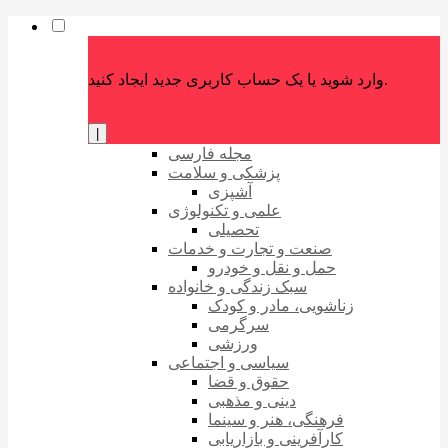
وارد شوید یا یک حساب کاربری جدید ایجاد کنید.
|
مجله فارسی
پزشکی و سلامت
آشپزی
علمی و تکنولوژی
تحصیلی
صنعت و تجارت و خدمات
حمل و نقل و خودرو
سبک زندگی و خانواده
زناشویی، مادر و کودک
سرگرمی
ورزشی
سیاسی و اجتماعی
حقوق و قضا
دینی و مذهبی
فرهنگی، هنر و سینما
کارآفرینی و بازاریابی