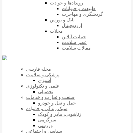
رویدادها و حوادث
طبیعت و حیوانات
گردشگری و مهاجرت
بانک و بورس
ارزدیجیتال
مجلات
حمایت آنلاین
عصر سلامت
مقالات سلامت
مجله فارسی
پزشکی و سلامت
آشپزی
علمی و تکنولوژی
تحصیلی
صنعت و تجارت و خدمات
حمل و نقل و خودرو
سبک زندگی و خانواده
زناشویی، مادر و کودک
سرگرمی
ورزشی
سیاسی و اجتماعی