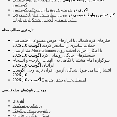
کوماتسو
اکبری
در
خرید و فروش لوازم یدکی کوماتسو
کارشناس روابط عمومی
در
بهترین سایت خرید آجیل؛ معرفی
۱۰ برند معتبر آجیل و خشکبار در ایران
تازه ترین مطالب مجله
هکرهای کره شمالی با ابزارهای هوش مصنوعی اختصاصی
حملات سایبری را ساده‌تر کردند
آگوست 10, 2026
متا از مدل Muse Glimmer با امکان اجرای ایجنت روی
سیستم‌های خانگی رونمایی کرد
آگوست 10, 2026
سوگواره امام هشتم با نگاهی به «الهیات زیارت» و انسجام
ایرانیان
آگوست 10, 2026
انتشار اسامی قبول شدگان آزمون قرآن ترنم وحی
آگوست
10, 2026
امسال چه ایرپادی بخریم؟
آگوست 10, 2026
مهم‌ترین تایپک‌های مجله فارسی
آشپزی
پزشکی و سلامت
زناشویی، مادر و کودک
سبک زندگی و خانواده