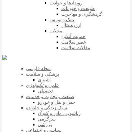
رویدادها و حوادث
طبیعت و حیوانات
گردشگری و مهاجرت
بانک و بورس
ارزدیجیتال
مجلات
حمایت آنلاین
عصر سلامت
مقالات سلامت
مجله فارسی
پزشکی و سلامت
آشپزی
علمی و تکنولوژی
تحصیلی
صنعت و تجارت و خدمات
حمل و نقل و خودرو
سبک زندگی و خانواده
زناشویی، مادر و کودک
سرگرمی
ورزشی
سیاسی و اجتماعی