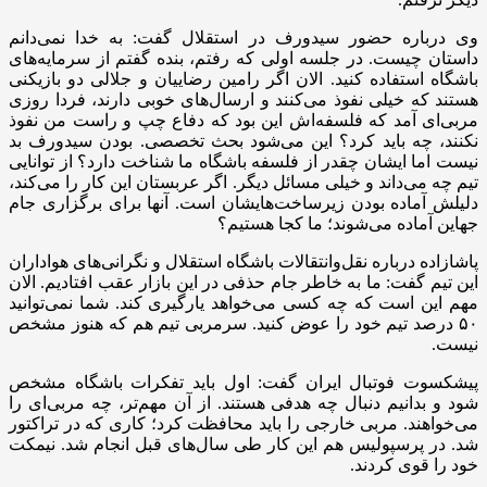
وی درباره حضور سیدورف در استقلال گفت: به خدا نمی‌دانم
داستان چیست. در جلسه اولی که رفتم، بنده گفتم از سرمایه‌های
باشگاه استفاده کنید. الان اگر رامین رضاییان و جلالی دو بازیکنی
هستند که خیلی نفوذ می‌کنند و ارسال‌های خوبی دارند، فردا روزی
مربی‌ای آمد که فلسفه‌اش این بود که دفاع چپ و راست من نفوذ
نکنند، چه باید کرد؟ این می‌شود بحث تخصصی. بودن سیدورف بد
نیست اما ایشان چقدر از فلسفه باشگاه ما شناخت دارد؟ از توانایی
تیم چه می‌داند و خیلی مسائل دیگر. اگر عربستان این کار را می‌کند،
دلیلش آماده بودن زیرساخت‌هایشان است. آنها برای برگزاری جام
جهاین آماده می‌شوند؛ ما کجا هستیم؟
پاشازاده درباره نقل‌وانتقالات باشگاه استقلال و نگرانی‌های هواداران
این تیم گفت: ما به خاطر جام حذفی در این بازار عقب افتادیم. الان
مهم این است که چه کسی می‌خواهد یارگیری کند. شما نمی‌توانید
۵۰ درصد تیم خود را عوض کنید. سرمربی تیم هم که هنوز مشخص
نیست.
پیشکسوت فوتبال ایران گفت: اول باید تفکرات باشگاه مشخص
شود و بدانیم دنبال چه هدفی هستند. از آن مهم‌تر، چه مربی‌ای را
می‌خواهند. مربی خارجی را باید محافظت کرد؛ کاری که در تراکتور
شد. در پرسپولیس هم این کار طی سال‌های قبل انجام شد. نیمکت
خود را قوی کردند.