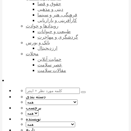
حقوق و قضا
دینی و مذهبی
فرهنگی، هنر و سینما
کارآفرینی و بازاریابی
رویدادها و حوادث
طبیعت و حیوانات
گردشگری و مهاجرت
بانک و بورس
ارزدیجیتال
مجلات
حمایت آنلاین
عصر سلامت
مقالات سلامت
دسته بندی
برچسب
نویسنده
تاریخ