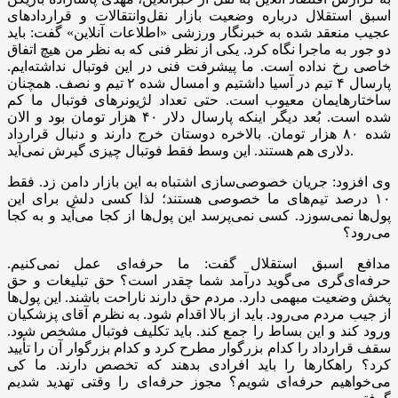
اسبق استقلال درباره وضعیت بازار نقل‌وانتقالات و قراردادهای
عجیب منعقد شده به خبرنگار ورزشی «اطلاعات آنلاین» گفت: باید
دو جور به ماجرا نگاه کرد. یکی از نظر فنی که به نظر من هیچ اتفاق
خاصی رخ نداده است. ما پیشرفت فنی در این فوتبال نداشته‌ایم.
پارسال ۴ تیم در آسیا داشتیم و امسال شده ۲ تیم و نصف. همچنان
ساختارهایمان معیوب است. حتی تعداد لژیونرهای فوتبال ما کم
شده است. بُعد دیگر اینکه پارسال دلار ۴۰ هزار تومان بود و الان
شده ۸۰ هزار تومان. بالاخره دوستان خرج دارند و دنبال قرارداد
دلاری هم هستند. این وسط فقط فوتبال چیزی گیرش نمی‌آید.
وی افزود: جریان خصوصی‌سازی اشتباه به این بازار دامن زد. فقط
۱۰ درصد تیم‌های ما خصوصی هستند؛ لذا کسی دلش برای این
پول‌ها نمی‌سوزد. کسی نمی‌پرسد این پول‌ها از کجا می‌آید و به کجا
می‌رود؟
مدافع اسبق استقلال گفت: ما حرفه‌ای عمل نمی‌کنیم.
حرفه‌ای‌گری می‌گوید درآمد شما چقدر است؟ حق تبلیغات و حق
پخش وضعیت مبهمی دارد. مردم حق دارند ناراحت باشند. این پول‌ها
از جیب مردم می‌رود. باید از بالا اقدام شود. به نظرم آقای پزشکیان
ورود کند و این بساط را جمع کند. باید تکلیف فوتبال مشخص شود.
سقف قرارداد را کدام بزرگوار مطرح کرد و کدام بزرگوار آن را تأیید
کرد؟ راهکارها را باید افرادی بدهند که تخصص دارند. ما کی
می‌خواهیم حرفه‌ای شویم؟ مجوز حرفه‌ای را وقتی تهدید شدیم