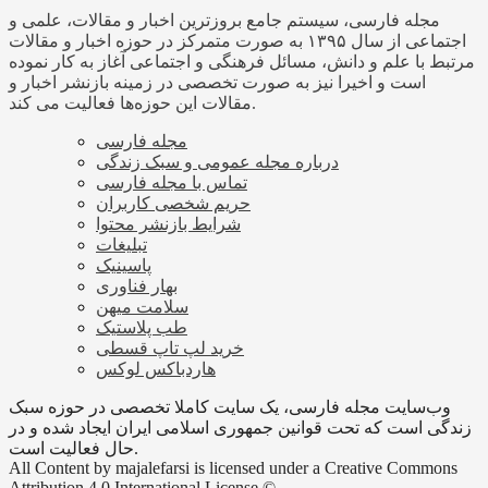
مجله فارسی، سیستم جامع بروزترین اخبار و مقالات، علمی و
اجتماعی از سال ۱۳۹۵ به صورت متمرکز در حوزه اخبار و مقالات
مرتبط با علم و دانش، مسائل فرهنگی و اجتماعی آغاز به کار نموده
است و اخیرا نیز به صورت تخصصی در زمینه بازنشر اخبار و
مقالات این حوزه‌ها فعالیت می کند.
مجله فارسی
درباره مجله عمومی و سبک زندگی
تماس با مجله فارسی
حریم شخصی کاربران
شرایط بازنشر محتوا
تبلیغات
پاسینیک
بهار فناوری
سلامت میهن
طب پلاستیک
خرید لپ تاپ قسطی
هاردباکس لوکس
وب‌سایت مجله فارسی، یک سایت کاملا تخصصی در حوزه سبک
زندگی است که تحت قوانین جمهوری اسلامی ایران ایجاد شده و در
حال فعالیت است.
All Content by majalefarsi is licensed under a Creative Commons
Attribution 4.0 International License ©️