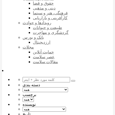
حقوق و قضا
دینی و مذهبی
فرهنگی، هنر و سینما
کارآفرینی و بازاریابی
رویدادها و حوادث
طبیعت و حیوانات
گردشگری و مهاجرت
بانک و بورس
ارزدیجیتال
مجلات
حمایت آنلاین
عصر سلامت
مقالات سلامت
دسته بندی
برچسب
نویسنده
تاریخ