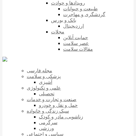
رویدادها و حوادث
طبیعت و حیوانات
گردشگری و مهاجرت
بانک و بورس
ارزدیجیتال
مجلات
حمایت آنلاین
عصر سلامت
مقالات سلامت
مجله فارسی
پزشکی و سلامت
آشپزی
علمی و تکنولوژی
تحصیلی
صنعت و تجارت و خدمات
حمل و نقل و خودرو
سبک زندگی و خانواده
زناشویی، مادر و کودک
سرگرمی
ورزشی
سیاسی و اجتماعی