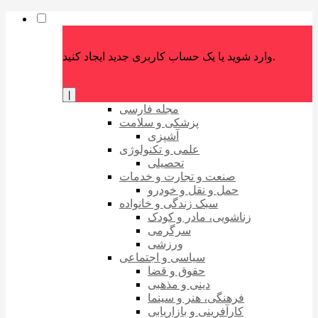
وارد شوید یا یک حساب کاربری جدید ایجاد کنید.
|
مجله فارسی
پزشکی و سلامت
آشپزی
علمی و تکنولوژی
تحصیلی
صنعت و تجارت و خدمات
حمل و نقل و خودرو
سبک زندگی و خانواده
زناشویی، مادر و کودک
سرگرمی
ورزشی
سیاسی و اجتماعی
حقوق و قضا
دینی و مذهبی
فرهنگی، هنر و سینما
کارآفرینی و بازاریابی