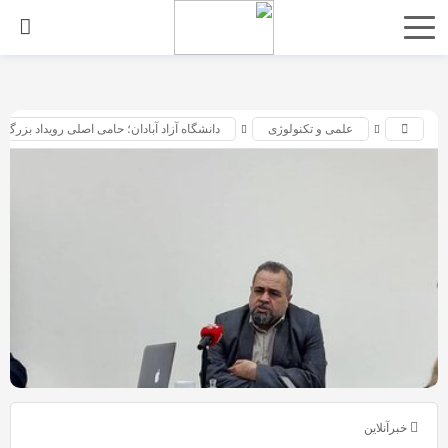
اشتراک
گذاری
با
علمی و تکنولوژی
دانشگاه آزاد آبادان؛ حامی اصلی رویداد بزرگ ا
استفاده
از
روش‌های
زیر
می‌توانید
این
صفحه
را
با
دوستان
خود
خبرآنلاین