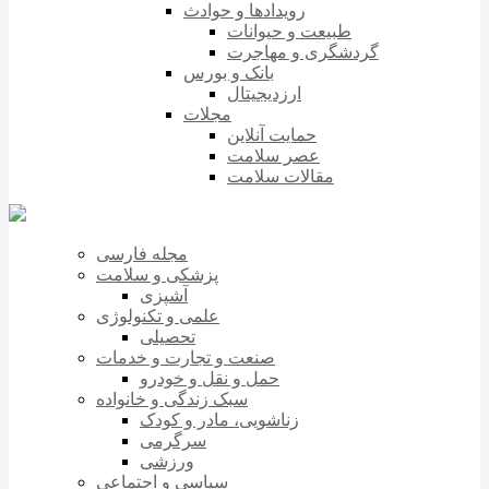
رویدادها و حوادث
طبیعت و حیوانات
گردشگری و مهاجرت
بانک و بورس
ارزدیجیتال
مجلات
حمایت آنلاین
عصر سلامت
مقالات سلامت
مجله فارسی
پزشکی و سلامت
آشپزی
علمی و تکنولوژی
تحصیلی
صنعت و تجارت و خدمات
حمل و نقل و خودرو
سبک زندگی و خانواده
زناشویی، مادر و کودک
سرگرمی
ورزشی
سیاسی و اجتماعی