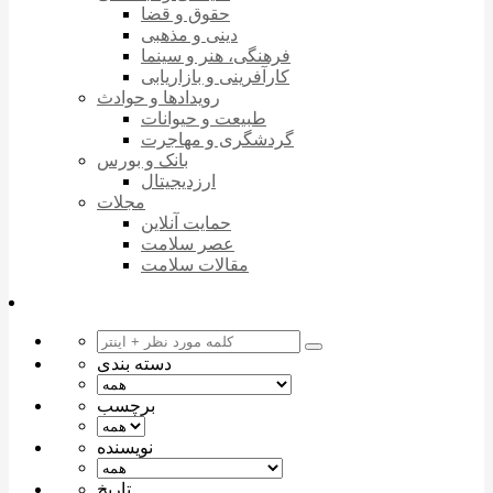
حقوق و قضا
دینی و مذهبی
فرهنگی، هنر و سینما
کارآفرینی و بازاریابی
رویدادها و حوادث
طبیعت و حیوانات
گردشگری و مهاجرت
بانک و بورس
ارزدیجیتال
مجلات
حمایت آنلاین
عصر سلامت
مقالات سلامت
دسته بندی
برچسب
نویسنده
تاریخ