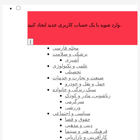
وارد شوید یا یک حساب کاربری جدید ایجاد کنید.
|
مجله فارسی
پزشکی و سلامت
آشپزی
علمی و تکنولوژی
تحصیلی
صنعت و تجارت و خدمات
حمل و نقل و خودرو
سبک زندگی و خانواده
زناشویی، مادر و کودک
سرگرمی
ورزشی
سیاسی و اجتماعی
حقوق و قضا
دینی و مذهبی
فرهنگی، هنر و سینما
کارآفرینی و بازاریابی