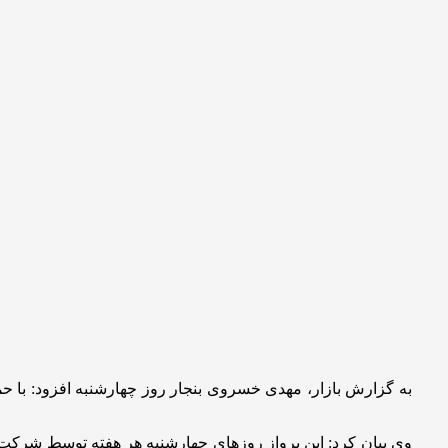
به گزارش بازار، مهدی خسروی بنجار روز چهارشنبه افزود: با حم
وی بیان کرد: این پرواز روزهای چهارشنبه هر هفته توسط شرکت هو