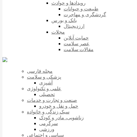
رویدادها و حوادث
طبیعت و حیوانات
گردشگری و مهاجرت
بانک و بورس
ارزدیجیتال
مجلات
حمایت آنلاین
عصر سلامت
مقالات سلامت
مجله فارسی
پزشکی و سلامت
آشپزی
علمی و تکنولوژی
تحصیلی
صنعت و تجارت و خدمات
حمل و نقل و خودرو
سبک زندگی و خانواده
زناشویی، مادر و کودک
سرگرمی
ورزشی
سیاسی و اجتماعی