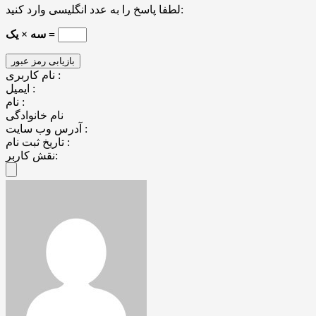
لطفا پاسخ را به عدد انگلیسی وارد کنید:
سه × یک =
نام کاربری :
ایمیل :
نام :
نام خانوادگی
آدرس وب سایت :
تاریخ ثبت نام :
نقش کاربر: