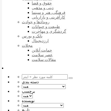
حقوق و قضا
دینی و مذهبی
فرهنگی، هنر و سینما
کارآفرینی و بازاریابی
رویدادها و حوادث
طبیعت و حیوانات
گردشگری و مهاجرت
بانک و بورس
ارزدیجیتال
مجلات
حمایت آنلاین
عصر سلامت
مقالات سلامت
دسته بندی
برچسب
نویسنده
تاریخ