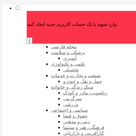
وارد شوید یا یک حساب کاربری جدید ایجاد کنید.
|
مجله فارسی
پزشکی و سلامت
آشپزی
علمی و تکنولوژی
تحصیلی
صنعت و تجارت و خدمات
حمل و نقل و خودرو
سبک زندگی و خانواده
زناشویی، مادر و کودک
سرگرمی
ورزشی
سیاسی و اجتماعی
حقوق و قضا
دینی و مذهبی
فرهنگی، هنر و سینما
کارآفرینی و بازاریابی