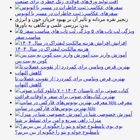
افت تولید ورق‌های فولادی زنگ خطری برای صنعت
سفرهای عکاسی: ثبت خاطرات در مسیر با اتوبوس
زنجیر نقره مردانه و تأثیر آن بر بهبود جریان خون و انرژی
بدن: بررسی علمی و نگاهی به باورها
۵ ویژگی لپ تاپ های
مناسب سفر
افزایش
هزینه مالکیت لیفتراک در سال ۱۴۰۴
آموزش واریز بیت
کوین به بیت پین
بهترین قرص ویتامین برای کمردرد | از تقویت عضلات تا
کاهش التهاب
۷ کتاب صوتی برای تابستان ۱۴۰۴ +
بهترین کتاب‌های صوتی برای سفر و اوقات فراغت
معرفی
بهترین بونوس‌های فارکس در سایت tgju
آموزش خصوصی شنا در
منزل: راهی سریع و امن برای تسلط بر شنا
بوی
نامطبوع حوله و پتو را چگونه از بین ببریم؟