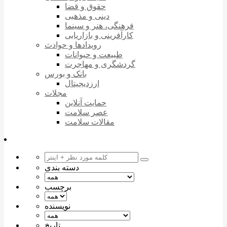
حقوق و قضا
دینی و مذهبی
فرهنگی، هنر و سینما
کارآفرینی و بازاریابی
رویدادها و حوادث
طبیعت و حیوانات
گردشگری و مهاجرت
بانک و بورس
ارزدیجیتال
مجلات
حمایت آنلاین
عصر سلامت
مقالات سلامت
دسته بندی
برچسب
نویسنده
تاریخ