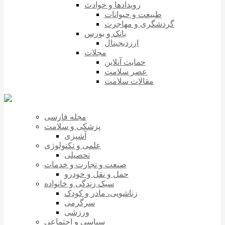
رویدادها و حوادث
طبیعت و حیوانات
گردشگری و مهاجرت
بانک و بورس
ارزدیجیتال
مجلات
حمایت آنلاین
عصر سلامت
مقالات سلامت
مجله فارسی
پزشکی و سلامت
آشپزی
علمی و تکنولوژی
تحصیلی
صنعت و تجارت و خدمات
حمل و نقل و خودرو
سبک زندگی و خانواده
زناشویی، مادر و کودک
سرگرمی
ورزشی
سیاسی و اجتماعی