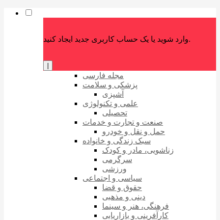
وارد شوید یا یک حساب کاربری جدید ایجاد کنید.
|
مجله فارسی
پزشکی و سلامت
آشپزی
علمی و تکنولوژی
تحصیلی
صنعت و تجارت و خدمات
حمل و نقل و خودرو
سبک زندگی و خانواده
زناشویی، مادر و کودک
سرگرمی
ورزشی
سیاسی و اجتماعی
حقوق و قضا
دینی و مذهبی
فرهنگی، هنر و سینما
کارآفرینی و بازاریابی