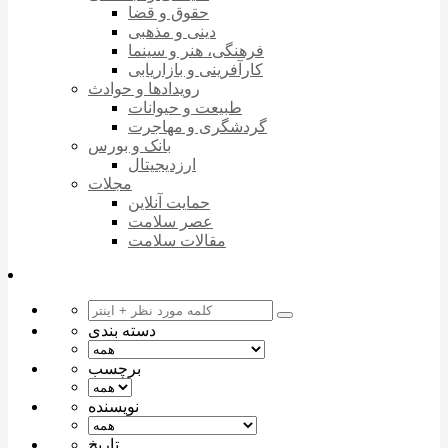
حقوق و قضا
دینی و مذهبی
فرهنگی، هنر و سینما
کارآفرینی و بازاریابی
رویدادها و حوادث
طبیعت و حیوانات
گردشگری و مهاجرت
بانک و بورس
ارزدیجیتال
مجلات
حمایت آنلاین
عصر سلامت
مقالات سلامت
دسته بندی
برچسب
نویسنده
تاریخ