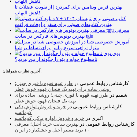
بهترین قرص ویتامین برای کمردرد | از تقویت عضلات تا
کاهش التهاب
۷ کتاب صوتی برای تابستان ۱۴۰۴ +
بهترین کتاب‌های صوتی برای سفر و اوقات فراغت
معرفی
بهترین بونوس‌های فارکس در سایت tgju
آموزش خصوصی شنا در
منزل: راهی سریع و امن برای تسلط بر شنا
بوی
نامطبوع حوله و پتو را چگونه از بین ببریم؟
آخرین نظرات همراهان:
کارشناس روابط عمومی
در
طرز تهیه قهوه با قوری چینی؛
روشی ساده برای تهیه یک فنجان قهوه خوش‌عطر
شمیم
در
طرز تهیه قهوه با قوری چینی؛ روشی ساده برای
تهیه یک فنجان قهوه خوش‌عطر
کارشناس روابط عمومی
در
خرید و فروش لوازم یدکی
کوماتسو
اکبری
در
خرید و فروش لوازم یدکی کوماتسو
کارشناس روابط عمومی
در
بهترین سایت خرید آجیل؛ معرفی
۱۰ برند معتبر آجیل و خشکبار در ایران