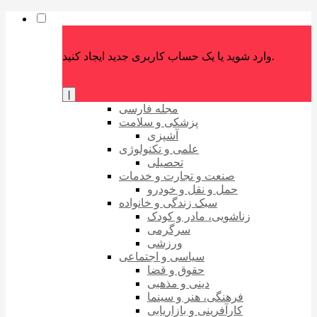
وارد شوید یا یک حساب کاربری جدید ایجاد کنید.
|
مجله فارسی
پزشکی و سلامت
آشپزی
علمی و تکنولوژی
تحصیلی
صنعت و تجارت و خدمات
حمل و نقل و خودرو
سبک زندگی و خانواده
زناشویی، مادر و کودک
سرگرمی
ورزشی
سیاسی و اجتماعی
حقوق و قضا
دینی و مذهبی
فرهنگی، هنر و سینما
کارآفرینی و بازاریابی