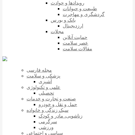
رویدادها و حوادث
طبیعت و حیوانات
گردشگری و مهاجرت
بانک و بورس
ارزدیجیتال
مجلات
حمایت آنلاین
عصر سلامت
مقالات سلامت
مجله فارسی
پزشکی و سلامت
آشپزی
علمی و تکنولوژی
تحصیلی
صنعت و تجارت و خدمات
حمل و نقل و خودرو
سبک زندگی و خانواده
زناشویی، مادر و کودک
سرگرمی
ورزشی
سیاسی و اجتماعی