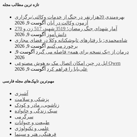
تازه ترین مطالب مجله
بهره‌مندی 20هزارنفر در جنگ از خدمات وکالتی/برگزاری
آزمون وکالت در آبان
آگوست 9, 2026
آمار شهدای جنگ رمضان؛ 3519 شهید، 517 زن و 270
دانش‌آموز
آگوست 9, 2026
شاه‌محمدی: با رفتارهای تابوشکنانه وکلا در فضای مجازی
برخورد می‌کنیم
آگوست 9, 2026
درمان از «یک نسخه برای همه» فاصله می گیرد
آگوست 9,
2026
اپل در چین امکان اتصال مک به هوش مصنوعی Qwen
علی‌بابا را فراهم کرد
آگوست 9, 2026
مهم‌ترین تایپک‌های مجله فارسی
آشپزی
پزشکی و سلامت
زناشویی، مادر و کودک
سبک زندگی و خانواده
سرگرمی
طبیعت و حیوانات
علمی و تکنولوژی
فرهنگی، هنر و سینما