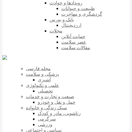
رویدادها و حوادث
طبیعت و حیوانات
گردشگری و مهاجرت
بانک و بورس
ارزدیجیتال
مجلات
حمایت آنلاین
عصر سلامت
مقالات سلامت
مجله فارسی
پزشکی و سلامت
آشپزی
علمی و تکنولوژی
تحصیلی
صنعت و تجارت و خدمات
حمل و نقل و خودرو
سبک زندگی و خانواده
زناشویی، مادر و کودک
سرگرمی
ورزشی
سیاسی و اجتماعی