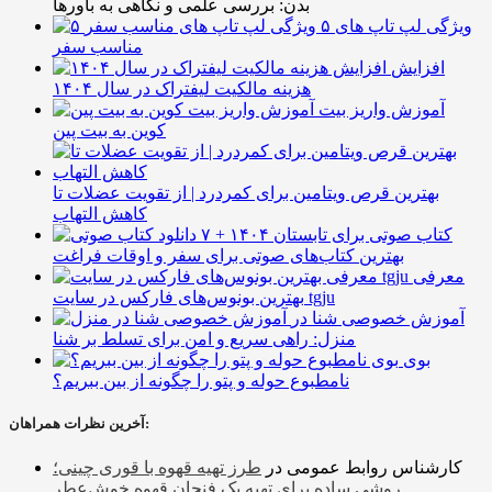
بدن: بررسی علمی و نگاهی به باورها
۵ ویژگی لپ تاپ های
مناسب سفر
افزایش
هزینه مالکیت لیفتراک در سال ۱۴۰۴
آموزش واریز بیت
کوین به بیت پین
بهترین قرص ویتامین برای کمردرد | از تقویت عضلات تا
کاهش التهاب
۷ کتاب صوتی برای تابستان ۱۴۰۴ +
بهترین کتاب‌های صوتی برای سفر و اوقات فراغت
معرفی
بهترین بونوس‌های فارکس در سایت tgju
آموزش خصوصی شنا در
منزل: راهی سریع و امن برای تسلط بر شنا
بوی
نامطبوع حوله و پتو را چگونه از بین ببریم؟
آخرین نظرات همراهان:
کارشناس روابط عمومی
در
طرز تهیه قهوه با قوری چینی؛
روشی ساده برای تهیه یک فنجان قهوه خوش‌عطر