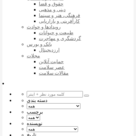
حقوق و قضا
دینی و مذهبی
فرهنگی، هنر و سینما
کارآفرینی و بازاریابی
رویدادها و حوادث
طبیعت و حیوانات
گردشگری و مهاجرت
بانک و بورس
ارزدیجیتال
مجلات
حمایت آنلاین
عصر سلامت
مقالات سلامت
دسته بندی
برچسب
نویسنده
تاریخ