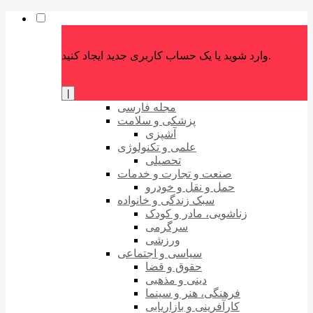
وارد شوید یا یک حساب کاربری جدید ایجاد کنید.
|
مجله فارسی
پزشکی و سلامت
آشپزی
علمی و تکنولوژی
تحصیلی
صنعت و تجارت و خدمات
حمل و نقل و خودرو
سبک زندگی و خانواده
زناشویی، مادر و کودک
سرگرمی
ورزشی
سیاسی و اجتماعی
حقوق و قضا
دینی و مذهبی
فرهنگی، هنر و سینما
کارآفرینی و بازاریابی