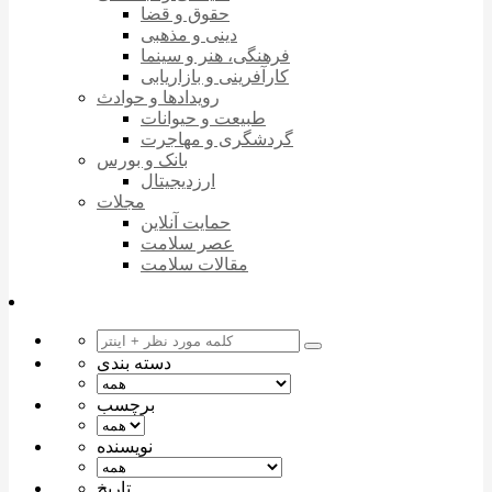
حقوق و قضا
دینی و مذهبی
فرهنگی، هنر و سینما
کارآفرینی و بازاریابی
رویدادها و حوادث
طبیعت و حیوانات
گردشگری و مهاجرت
بانک و بورس
ارزدیجیتال
مجلات
حمایت آنلاین
عصر سلامت
مقالات سلامت
دسته بندی
برچسب
نویسنده
تاریخ