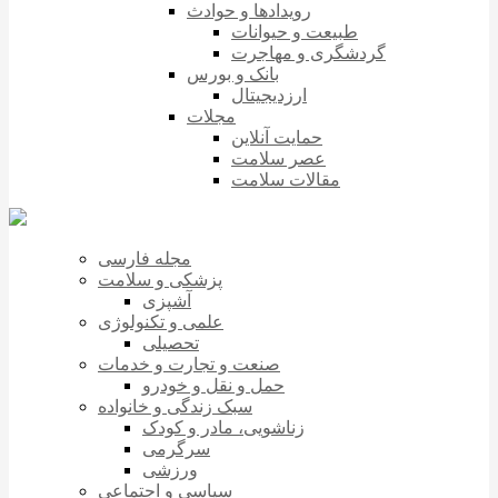
رویدادها و حوادث
طبیعت و حیوانات
گردشگری و مهاجرت
بانک و بورس
ارزدیجیتال
مجلات
حمایت آنلاین
عصر سلامت
مقالات سلامت
مجله فارسی
پزشکی و سلامت
آشپزی
علمی و تکنولوژی
تحصیلی
صنعت و تجارت و خدمات
حمل و نقل و خودرو
سبک زندگی و خانواده
زناشویی، مادر و کودک
سرگرمی
ورزشی
سیاسی و اجتماعی