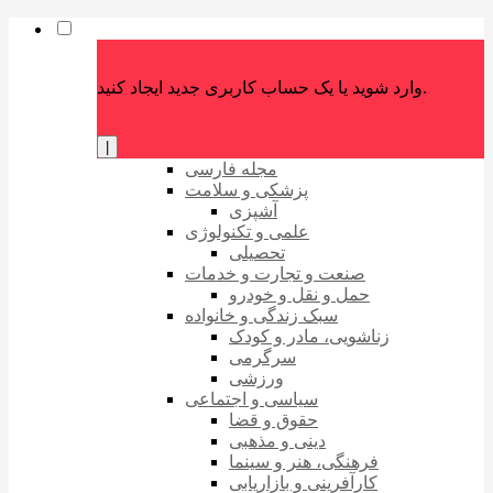
وارد شوید یا یک حساب کاربری جدید ایجاد کنید.
|
مجله فارسی
پزشکی و سلامت
آشپزی
علمی و تکنولوژی
تحصیلی
صنعت و تجارت و خدمات
حمل و نقل و خودرو
سبک زندگی و خانواده
زناشویی، مادر و کودک
سرگرمی
ورزشی
سیاسی و اجتماعی
حقوق و قضا
دینی و مذهبی
فرهنگی، هنر و سینما
کارآفرینی و بازاریابی