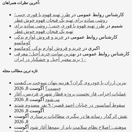
آخرین نظرات همراهان:
کارشناس روابط عمومی
در
طرز تهیه قهوه با قوری چینی؛
روشی ساده برای تهیه یک فنجان قهوه خوش‌عطر
شمیم
در
طرز تهیه قهوه با قوری چینی؛ روشی ساده برای
تهیه یک فنجان قهوه خوش‌عطر
کارشناس روابط عمومی
در
خرید و فروش لوازم یدکی
کوماتسو
اکبری
در
خرید و فروش لوازم یدکی کوماتسو
کارشناس روابط عمومی
در
بهترین سایت خرید آجیل؛ معرفی
۱۰ برند معتبر آجیل و خشکبار در ایران
تازه ترین مطالب مجله
بنزین ارزان یا خودروی گران؟ هزینه پنهان سوخت بی‌کیفیت
چیست؟
آگوست 8, 2026
عملیات اجرایی فاز نخست پروژه قطار شهری فردیس، آغاز
می‌شود
آگوست 8, 2026
سقوط آسانسور در خیابان احمد قصیر؛ ۹ نفر مصدوم شدند
آگوست 8, 2026
نقش اثرگذار رسانه ها در پیگیری مطالبات پرستاری
آگوست
8, 2026
موهبتی: اصلاح نظام سلامت باید از بیمه‌ها آغاز شود
آگوست