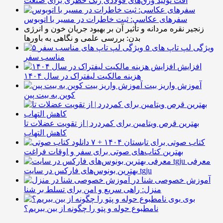
افت تولید ورق‌های فولادی زنگ خطری برای صنعت
سفرهای عکاسی: ثبت خاطرات در مسیر با اتوبوس
زنجیر نقره مردانه و تأثیر آن بر بهبود جریان خون و انرژی
بدن: بررسی علمی و نگاهی به باورها
۵ ویژگی لپ تاپ های
مناسب سفر
افزایش
هزینه مالکیت لیفتراک در سال ۱۴۰۴
آموزش واریز بیت
کوین به بیت پین
بهترین قرص ویتامین برای کمردرد | از تقویت عضلات تا
کاهش التهاب
۷ کتاب صوتی برای تابستان ۱۴۰۴ +
بهترین کتاب‌های صوتی برای سفر و اوقات فراغت
معرفی
بهترین بونوس‌های فارکس در سایت tgju
آموزش خصوصی شنا در
منزل: راهی سریع و امن برای تسلط بر شنا
بوی
نامطبوع حوله و پتو را چگونه از بین ببریم؟