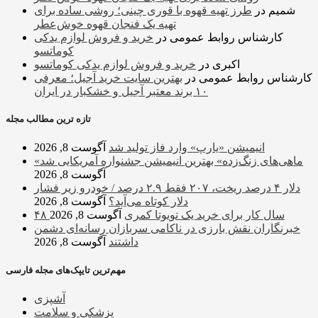
شمیم
در
طرز تهیه قهوه با قوری چینی؛ روشی ساده برای
تهیه یک فنجان قهوه خوش‌عطر
کارشناس روابط عمومی
در
خرید و فروش لوازم یدکی
کوماتسو
اکبری
در
خرید و فروش لوازم یدکی کوماتسو
کارشناس روابط عمومی
در
بهترین سایت خرید آجیل؛ معرفی
۱۰ برند معتبر آجیل و خشکبار در ایران
تازه ترین مطالب مجله
انیمیشن «یارپ» وارد فاز تولید شد
آگوست 8, 2026
«ماهی‌های زنگ‌زده» بهترین انیمیشن جشنواره آمریکایی شد
آگوست 8, 2026
دلار ۴ درصد ریخت، ۲۰۷ فقط ۲.۹ درصد / خودرو زیر فشار
دلار کوتاه می‌آید؟
آگوست 8, 2026
۴۸ سال کار برای خرید یک تویوتا کمری
آگوست 8, 2026
خبرنگاران نقش بارزی در ناکامی سربازان رسانه‌ای دشمن
داشتند
آگوست 8, 2026
مهم‌ترین تایپک‌های مجله فارسی
آشپزی
پزشکی و سلامت