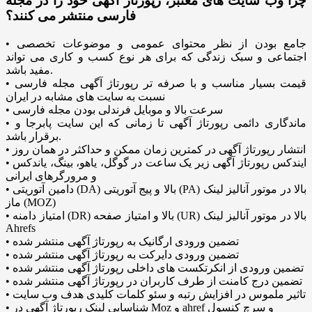
چرا وب سایت های معتبر، رپورتاژ آگهی خود را در مجله
فارسی منتشر می کنند؟
• جامع بودن از نظر محتوای عمومی و موضوعات تخصصی
اجتماعی و سبک زندگی که برای هر نوع کسب و کاری می تواند
مفید باشد.
• قیمت بسیار مناسب و با صرفه تر رپورتاژ آگهی مجله فارسی
نسبت به سایت های مشابه در ایران
• سرعت بالا و موبایل فرندلی بودن مجله فارسی
• ماندگاری دائمی رپورتاژ آگهی تا زمانی که این سایت پابرجا و
برقرار باشد.
• انتشار رپورتاژ آگهی در کمترین زمان ممکن و حداکثر در همان روز
• ایندکس رپورتاژ آگهی زیر یک ساعت در گوگل، یاهو، بینگ، یاندکس
و مرورگرهای ایرانی
• دامین آتوریتی (DA) بالا و پیج آتوریتی (PA) بالا در موتور آنالیز لینک
ماز (MOZ)
• امتیاز دامنه (DR) بالا و امتیاز صفحه (UR) بالا در موتور آنالیز لینک
Ahrefs
• تضمین ورودی ارگانیک به رپورتاژ آگهی منتشر شده
• تضمین ورودی دایرکت به رپورتاژ آگهی منتشر شده
• تضمین ورودی از انکرتکست های داخلی رپورتاژ آگهی منتشر شده
• تضمین درج کامنت از طرف کاربران در رپورتاژ آگهی منتشر شده
• تاثیر ملموس در افزایش رتبه و سئو کلمات کلیدی هدف وب سایت
• شناسایی لینک رپورتاژ آگهی در Moz و ahref و سرچ کنسول