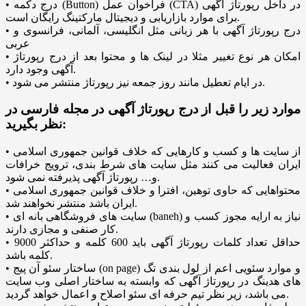
• درج دکمه (Button) فراخوان عمل (CTA) در داخل رپورتاژ آگهی
برای موارد بازاریابی و دیجیتال مارکتینگ رایگان است.
• درج رپورتاژ آگهی با هر زبانی مثل انگلیسی، آلمانی، فرانسوی و
عربی
• امکان هر نوع تغییر مثلا در لینک ها و محتوا بعد از درج رپورتاژ
آگهی وجود دارد.
• در ایام تعطیل مانند روز جمعه نیز رپورتاژ منتشر می شود.
موارد زیر را قبل از درج رپورتاژ آگهی در مجله فارسی در
نظر بگیرید:
• از سایت ها و کسب و کارهایی که خلاف قوانین جمهوری اسلامی
ایران فعالیت می کنند مثل سایت های شرط بندی، ترویج خرافات
و… رپورتاژ آگهی پذیرفته نمی شود.
• محتواهایی که حاوی توهین، افترا و خلاف قوانین جمهوری اسلامی
ایران باشد منتشر نخواهند شد.
• سایت های فروشگاهی بانه ای (baneh) نیاز به ارایه مجوز کسب و
کار صنفی و مجازی دارند.
• حداقل تعداد کلمات رپورتاژ آگهی باید 600 کلمه و حداکثر 9000
کلمه باشد.
• ساختار سئو آن پیج (on page) و موارد سئویی اعم از لول بندی تگ
های هدینگ در رپورتاژ آگهی که وابسته به ساختار اصلی وب سایت
می باشد، زیر نظر تیم حرفه ای سئو اصلاح و اعمال خواهد گردید.