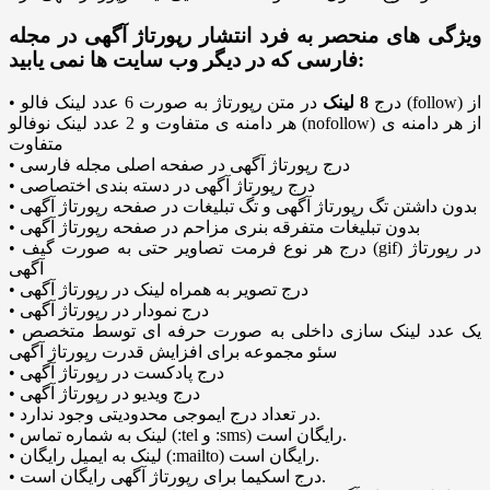
ویژگی های منحصر به فرد انتشار رپورتاژ آگهی در مجله
فارسی که در دیگر وب سایت ها نمی یابید:
• درج
8
لینک
در متن رپورتاژ به صورت 6 عدد لینک فالو (follow) از
هر دامنه ی متفاوت و 2 عدد لینک نوفالو (nofollow) از هر دامنه ی
متفاوت
• درج رپورتاژ آگهی در صفحه اصلی مجله فارسی
• درج رپورتاژ آگهی در دسته بندی اختصاصی
• بدون داشتن تگ رپورتاژ آگهی و تگ تبلیغات در صفحه رپورتاژ آگهی
• بدون تبلیغات متفرقه بنری مزاحم در صفحه رپورتاژ آگهی
• درج هر نوع فرمت تصاویر حتی به صورت گیف (gif) در رپورتاژ
آگهی
• درج تصویر به همراه لینک در رپورتاژ آگهی
• درج نمودار در رپورتاژ آگهی
• یک عدد لینک سازی داخلی به صورت حرفه ای توسط متخصص
سئو مجموعه برای افزایش قدرت رپورتاژ آگهی
• درج پادکست در رپورتاژ آگهی
• درج ویدیو در رپورتاژ آگهی
• در تعداد درج ایموجی محدودیتی وجود ندارد.
• لینک به شماره تماس (:tel و :sms) رایگان است.
• لینک به ایمیل رایگان (:mailto) رایگان است.
• درج اسکیما برای رپورتاژ آگهی رایگان است.