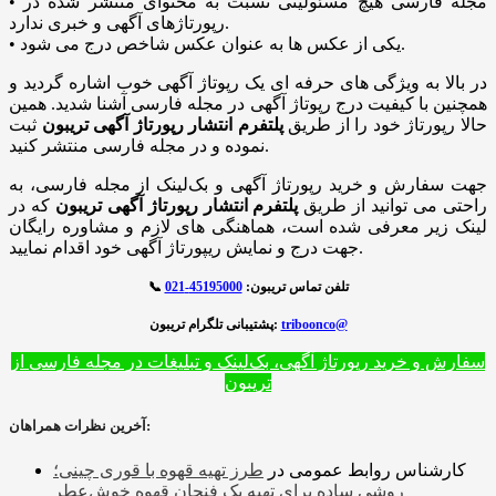
• مجله فارسی هیچ مسئولیتی نسبت به محتوای منتشر شده در
رپورتاژهای آگهی و خبری ندارد.
• یکی از عکس ها به عنوان عکس شاخص درج می شود.
در بالا به ویژگی های حرفه ای یک رپوتاژ آگهی خوب اشاره گردید و
همچنین با کیفیت درج رپوتاژ آگهی در مجله فارسی آشنا شدید. همین
حالا رپورتاژ خود را از طریق
پلتفرم انتشار رپورتاژ آگهی تریبون
ثبت
نموده و در مجله فارسی منتشر کنید.
جهت سفارش و خرید رپورتاژ آگهی و بک‌لینک از مجله فارسی، به
راحتی می توانید از طریق
پلتفرم انتشار رپورتاژ آگهی تریبون
که در
لینک زیر معرفی شده است، هماهنگی های لازم و مشاوره رایگان
جهت درج و نمایش ریپورتاژ آگهی خود اقدام نمایید.
تلفن تماس تریبون:
45195000-021
📞
triboonco@
پشتیبانی تلگرام تریبون:
سفارش و خرید رپورتاژ آگهی، بک‌لینک و تبلیغات در مجله فارسی از
تریبون
آخرین نظرات همراهان:
کارشناس روابط عمومی
در
طرز تهیه قهوه با قوری چینی؛
روشی ساده برای تهیه یک فنجان قهوه خوش‌عطر