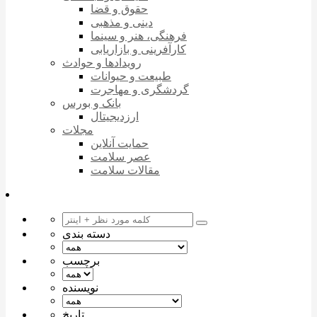
حقوق و قضا
دینی و مذهبی
فرهنگی، هنر و سینما
کارآفرینی و بازاریابی
رویدادها و حوادث
طبیعت و حیوانات
گردشگری و مهاجرت
بانک و بورس
ارزدیجیتال
مجلات
حمایت آنلاین
عصر سلامت
مقالات سلامت
دسته بندی
برچسب
نویسنده
تاریخ