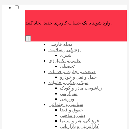
وارد شوید یا یک حساب کاربری جدید ایجاد کنید.
|
مجله فارسی
پزشکی و سلامت
آشپزی
علمی و تکنولوژی
تحصیلی
صنعت و تجارت و خدمات
حمل و نقل و خودرو
سبک زندگی و خانواده
زناشویی، مادر و کودک
سرگرمی
ورزشی
سیاسی و اجتماعی
حقوق و قضا
دینی و مذهبی
فرهنگی، هنر و سینما
کارآفرینی و بازاریابی