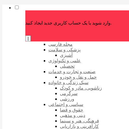
وارد شوید یا یک حساب کاربری جدید ایجاد کنید.
|
مجله فارسی
پزشکی و سلامت
آشپزی
علمی و تکنولوژی
تحصیلی
صنعت و تجارت و خدمات
حمل و نقل و خودرو
سبک زندگی و خانواده
زناشویی، مادر و کودک
سرگرمی
ورزشی
سیاسی و اجتماعی
حقوق و قضا
دینی و مذهبی
فرهنگی، هنر و سینما
کارآفرینی و بازاریابی