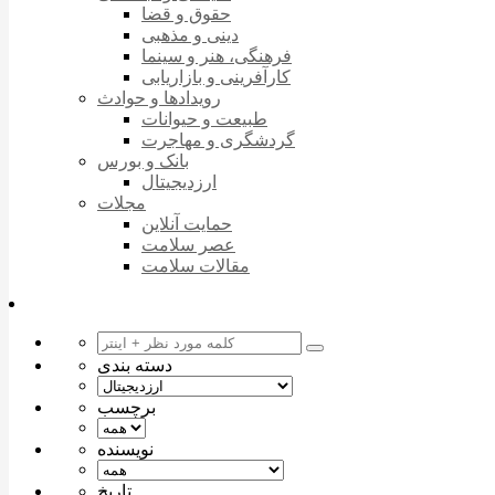
حقوق و قضا
دینی و مذهبی
فرهنگی، هنر و سینما
کارآفرینی و بازاریابی
رویدادها و حوادث
طبیعت و حیوانات
گردشگری و مهاجرت
بانک و بورس
ارزدیجیتال
مجلات
حمایت آنلاین
عصر سلامت
مقالات سلامت
دسته بندی
برچسب
نویسنده
تاریخ