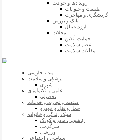
رویدادها و حوادث
طبیعت و حیوانات
گردشگری و مهاجرت
بانک و بورس
ارزدیجیتال
مجلات
حمایت آنلاین
عصر سلامت
مقالات سلامت
مجله فارسی
پزشکی و سلامت
آشپزی
علمی و تکنولوژی
تحصیلی
صنعت و تجارت و خدمات
حمل و نقل و خودرو
سبک زندگی و خانواده
زناشویی، مادر و کودک
سرگرمی
ورزشی
سیاسی و اجتماعی