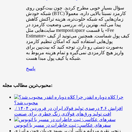
سؤال بسیار خوبی مطرح کردید. چون بیت‌کوین روی
شبکه خودش (BTC) کارمزد نسبتاً بالایی داره، معمولاً
زمان‌هایی که شبکه خلوت‌تره، هزینه تراکنش کاهش
پیدا می‌کنه. بهترین راه، بررسی وضعیت کارمزد در
سایت‌هایی مثل mempool.space یا قسمت «Fee
Estimator» کیف پول شماست. همچنین می‌تونید از کیف
پول‌هایی استفاده کنید که امکان تنظیم کارمزد
به‌صورت دستی رو دارن. توجه کنید که بیت‌پین برای
واریز هیچ کارمزدی نمی‌گیره و تمام هزینه مربوط به
شبکه یا کیف پول مبدا هست.
پاسخ
محبوب‌ترین مطالب مجله:
چرا کلاه دوباره انقدر
محبوب شد؟
افزایش ۴.۶ درصدی تولید فولاد ایران در فروردین ۱۴۰۴ /
افت تولید ورق‌های فولادی زنگ خطری برای صنعت
سفرهای عکاسی: ثبت خاطرات در مسیر با اتوبوس
زنجیر نقره مردانه و تأثیر آن بر بهبود جریان خون و انرژی