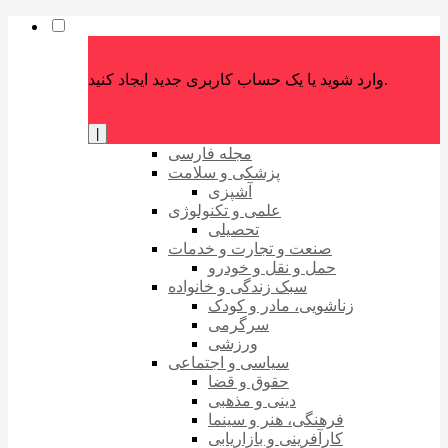
وارد شوید یا یک حساب کاربری جدید ایجاد کنید.
|
مجله فارسی
پزشکی و سلامت
آشپزی
علمی و تکنولوژی
تحصیلی
صنعت و تجارت و خدمات
حمل و نقل و خودرو
سبک زندگی و خانواده
زناشویی، مادر و کودک
سرگرمی
ورزشی
سیاسی و اجتماعی
حقوق و قضا
دینی و مذهبی
فرهنگی، هنر و سینما
کارآفرینی و بازاریابی