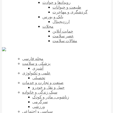
رویدادها و حوادث
طبیعت و حیوانات
گردشگری و مهاجرت
بانک و بورس
ارزدیجیتال
مجلات
حمایت آنلاین
عصر سلامت
مقالات سلامت
مجله فارسی
پزشکی و سلامت
آشپزی
علمی و تکنولوژی
تحصیلی
صنعت و تجارت و خدمات
حمل و نقل و خودرو
سبک زندگی و خانواده
زناشویی، مادر و کودک
سرگرمی
ورزشی
سیاسی و اجتماعی