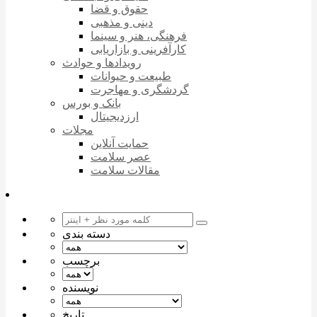
حقوق و قضا
دینی و مذهبی
فرهنگی، هنر و سینما
کارآفرینی و بازاریابی
رویدادها و حوادث
طبیعت و حیوانات
گردشگری و مهاجرت
بانک و بورس
ارزدیجیتال
مجلات
حمایت آنلاین
عصر سلامت
مقالات سلامت
دسته بندی
برچسب
نویسنده
تاریخ