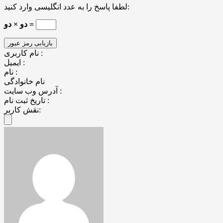
لطفا پاسخ را به عدد انگلیسی وارد کنید:
دو × دو =
نام کاربری :
ایمیل :
نام :
نام خانوادگی
آدرس وب سایت :
تاریخ ثبت نام :
نقش کاربر: