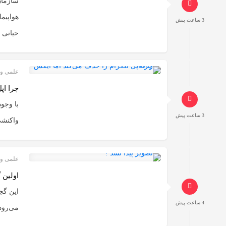
3 ساعت پیش
حیاتی 
علمی و 
چرا اپ
با وجود
3 ساعت پیش
واکنشی
علمی و 
اولین گجت OpenAI احتمالاً یک اسپیکر دونات
4 ساعت پیش
می‌رود عرض