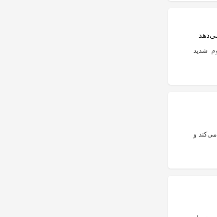
شرکت را با هجوم شدید
ChatG از GPT-5.5 به GPT-5.6 Luna تغییر می‌کند و