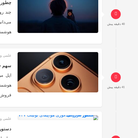
چطور ب
چند رو
می‌دان
40 دقیقه پیش
هوشمند
علمی و 
سهم چش
هوشمند
41 دقیقه پیش
فروش گوشی
علمی و 
دستور با