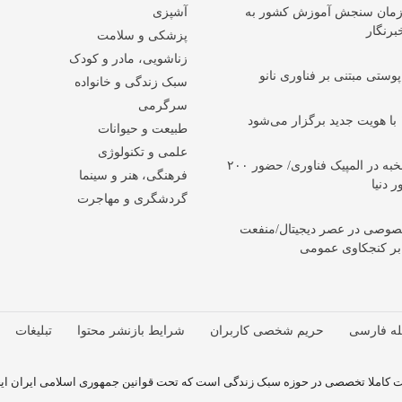
ازمان سنجش آموزش کشور به
آشپزی
برنگار
پزشکی و سلامت
زناشویی، مادر و کودک
پوستی مبتنی بر فناوری نانو
سبک زندگی و خانواده
سرگرمی
طبیعت و حیوانات
علمی و تکنولوژی
رقابت ۴۷۰۰ نخبه در المپیک فناوری/ حضور ۲۰۰
فرهنگی، هنر و سینما
گردشگری و مهاجرت
صوصی در عصر دیجیتال/منفعت
بر کنجکاوی عمومی
له فارسی
حریم شخصی کاربران
شرایط بازنشر محتوا
تبلیغات
 کاملا تخصصی در حوزه سبک زندگی است که تحت قوانین جمهوری اسلامی ایران ایجا