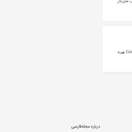
متن‌باز
این مترجم آفلاین به Raspberry Pi 5 مجهز شده و از مدل هوش مصنوعی Gemma 4 E2B بهره
درباره مجله‌فارسی