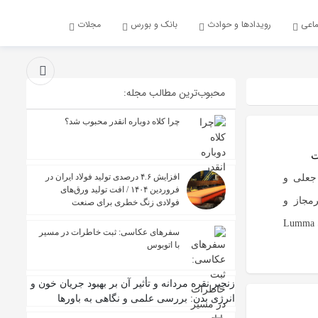
ماعی
رویدادها و حوادث
بانک و بورس
مجلات
محبوب‌ترین مطالب مجله:
چرا کلاه دوباره انقدر محبوب شد؟
ت
افزایش ۴.۶ درصدی تولید فولاد ایران در
 جعلی و
فروردین ۱۴۰۴ / افت تولید ورق‌های
انلود غیرمجاز و
فولادی زنگ خطری برای صنعت
اند، در واقع حاوی بدافزار خطرناک Lumma Stealer
سفرهای عکاسی: ثبت خاطرات در مسیر
با اتوبوس
زنجیر نقره مردانه و تأثیر آن بر بهبود جریان خون و
انرژی بدن: بررسی علمی و نگاهی به باورها