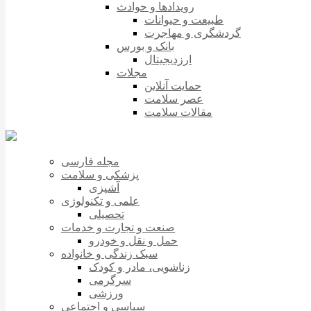
رویدادها و حوادث
طبیعت و حیوانات
گردشگری و مهاجرت
بانک و بورس
ارزدیجیتال
مجلات
حمایت آنلاین
عصر سلامت
مقالات سلامت
مجله فارسی
پزشکی و سلامت
آشپزی
علمی و تکنولوژی
تحصیلی
صنعت و تجارت و خدمات
حمل و نقل و خودرو
سبک زندگی و خانواده
زناشویی، مادر و کودک
سرگرمی
ورزشی
سیاسی و اجتماعی