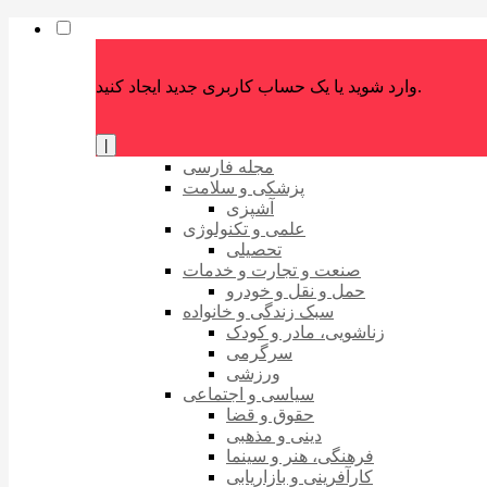
وارد شوید یا یک حساب کاربری جدید ایجاد کنید.
|
مجله فارسی
پزشکی و سلامت
آشپزی
علمی و تکنولوژی
تحصیلی
صنعت و تجارت و خدمات
حمل و نقل و خودرو
سبک زندگی و خانواده
زناشویی، مادر و کودک
سرگرمی
ورزشی
سیاسی و اجتماعی
حقوق و قضا
دینی و مذهبی
فرهنگی، هنر و سینما
کارآفرینی و بازاریابی