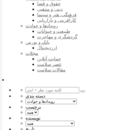
حقوق و قضا
دینی و مذهبی
فرهنگی، هنر و سینما
کارآفرینی و بازاریابی
رویدادها و حوادث
طبیعت و حیوانات
گردشگری و مهاجرت
بانک و بورس
ارزدیجیتال
مجلات
حمایت آنلاین
عصر سلامت
مقالات سلامت
دسته بندی
برچسب
نویسنده
تاریخ