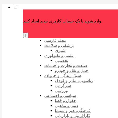
وارد شوید یا یک حساب کاربری جدید ایجاد کنید.
|
مجله فارسی
پزشکی و سلامت
آشپزی
علمی و تکنولوژی
تحصیلی
صنعت و تجارت و خدمات
حمل و نقل و خودرو
سبک زندگی و خانواده
زناشویی، مادر و کودک
سرگرمی
ورزشی
سیاسی و اجتماعی
حقوق و قضا
دینی و مذهبی
فرهنگی، هنر و سینما
کارآفرینی و بازاریابی