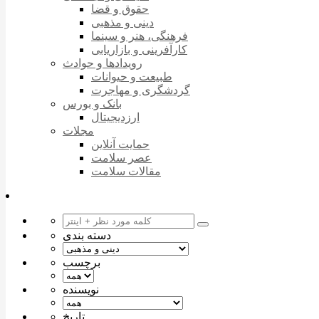
حقوق و قضا
دینی و مذهبی
فرهنگی، هنر و سینما
کارآفرینی و بازاریابی
رویدادها و حوادث
طبیعت و حیوانات
گردشگری و مهاجرت
بانک و بورس
ارزدیجیتال
مجلات
حمایت آنلاین
عصر سلامت
مقالات سلامت
دسته بندی
برچسب
نویسنده
تاریخ