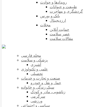
رویدادها و حوادث
طبیعت و حیوانات
گردشگری و مهاجرت
بانک و بورس
ارزدیجیتال
مجلات
حمایت آنلاین
عصر سلامت
مقالات سلامت
مجله فارسی
پزشکی و سلامت
آشپزی
علمی و تکنولوژی
تحصیلی
صنعت و تجارت و خدمات
حمل و نقل و خودرو
سبک زندگی و خانواده
زناشویی، مادر و کودک
سرگرمی
ورزشی
سیاسی و اجتماعی