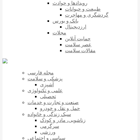
رویدادها و حوادث
طبیعت و حیوانات
گردشگری و مهاجرت
بانک و بورس
ارزدیجیتال
مجلات
حمایت آنلاین
عصر سلامت
مقالات سلامت
مجله فارسی
پزشکی و سلامت
آشپزی
علمی و تکنولوژی
تحصیلی
صنعت و تجارت و خدمات
حمل و نقل و خودرو
سبک زندگی و خانواده
زناشویی، مادر و کودک
سرگرمی
ورزشی
سیاسی و اجتماعی