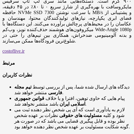
۹۰۰ گرم است. دستگاه‌هایی مانند سری لپ تاپ سرفیس
مایکروسافت با بهره‌گیری از شارژ سریع ۰ تا ۸۰٪ در ۴۵ دقیقه،
حافظه NVMe SSD با سرعت نوشتن 7300 MB/s و پشتیبانی از
فضای ابری یکپارچه، نیازهای تولیدکنندگان محتوا، مهندسان و
عکاسان را در محیط‌های پرچالش برآورده می‌کنند. این دستگاه‌ها با
میکروفون‌های هوشمند حذف‌کننده نویز، وب‌کم Wide-Angle 1080p
و بدنه آلومینیومی ضدخراش، همکاری بین تیم‌های را حتی در
شلوغ‌ترین فرودگاه‌ها ممکن می‌سازند.
costoflive.ir
مرتبط
نظرات کاربران
دیدگاه های ارسال شده شما، پس از بررسی توسط
تیم مجله
منتشر خواهد شد.
فارسی
پیام هایی که حاوی توهین، افترا و یا خلاف
قوانین جمهوری
باشد منتشر نخواهد شد.
اسلامی ایران
لازم به یادآوری است که آی پی شخص نظر دهنده ثبت می
شود و کلیه
مسئولیت های حقوقی
نظرات بر عهده شخص
نظر بوده و قابل پیگیری قضایی می باشد که در صورت هر
گونه شکایت مسئولیت بر عهده شخص نظر دهنده خواهد بود.