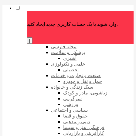
وارد شوید یا یک حساب کاربری جدید ایجاد کنید.
|
مجله فارسی
پزشکی و سلامت
آشپزی
علمی و تکنولوژی
تحصیلی
صنعت و تجارت و خدمات
حمل و نقل و خودرو
سبک زندگی و خانواده
زناشویی، مادر و کودک
سرگرمی
ورزشی
سیاسی و اجتماعی
حقوق و قضا
دینی و مذهبی
فرهنگی، هنر و سینما
کارآفرینی و بازاریابی