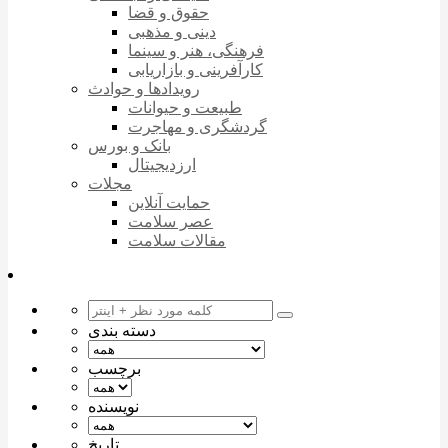
حقوق و قضا
دینی و مذهبی
فرهنگی، هنر و سینما
کارآفرینی و بازاریابی
رویدادها و حوادث
طبیعت و حیوانات
گردشگری و مهاجرت
بانک و بورس
ارزدیجیتال
مجلات
حمایت آنلاین
عصر سلامت
مقالات سلامت
دسته بندی
برچسب
نویسنده
تاریخ