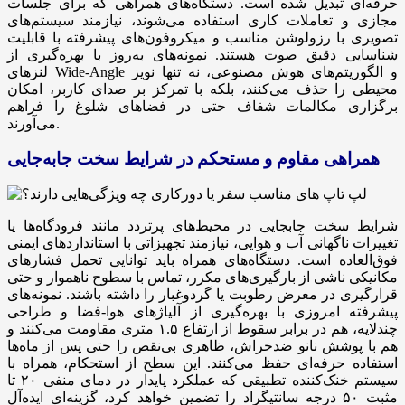
حرفه‌ای تبدیل شده است. دستگاه‌های همراهی که برای جلسات
مجازی و تعاملات کاری استفاده می‌شوند، نیازمند سیستم‌های
تصویری با رزولوشن مناسب و میکروفون‌های پیشرفته با قابلیت
شناسایی دقیق صوت هستند. نمونه‌های به‌روز با بهره‌گیری از
لنزهای Wide-Angle و الگوریتم‌های هوش مصنوعی، نه تنها نویز
محیطی را حذف می‌کنند، بلکه با تمرکز بر صدای کاربر، امکان
برگزاری مکالمات شفاف حتی در فضاهای شلوغ را فراهم
می‌آورند.
همراهی مقاوم و مستحکم در شرایط سخت جابه‌جایی
شرایط سخت جابجایی در محیط‌های پرتردد مانند فرودگاه‌ها یا
تغییرات ناگهانی آب ‌و هوایی، نیازمند تجهیزاتی با استانداردهای ایمنی
فوق‌العاده است. دستگاه‌های همراه باید توانایی تحمل فشارهای
مکانیکی ناشی از بارگیری‌های مکرر، تماس با سطوح ناهموار و حتی
قرارگیری در معرض رطوبت یا گردوغبار را داشته باشند. نمونه‌های
پیشرفته امروزی با بهره‌گیری از آلیاژهای هوا-فضا و طراحی
چندلایه، هم در برابر سقوط از ارتفاع ۱.۵ متری مقاومت می‌کنند و
هم با پوشش نانو ضدخراش، ظاهری بی‌نقص را حتی پس از ماه‌ها
استفاده حرفه‌ای حفظ می‌کنند. این سطح از استحکام، همراه با
سیستم خنک‌کننده تطبیقی که عملکرد پایدار در دمای منفی ۲۰ تا
مثبت ۵۰ درجه سانتیگراد را تضمین خواهد کرد، گزینه‌ای ایده‌آل