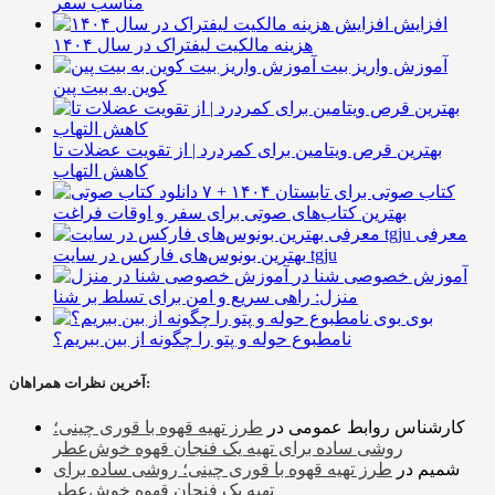
مناسب سفر
افزایش
هزینه مالکیت لیفتراک در سال ۱۴۰۴
آموزش واریز بیت
کوین به بیت پین
بهترین قرص ویتامین برای کمردرد | از تقویت عضلات تا
کاهش التهاب
۷ کتاب صوتی برای تابستان ۱۴۰۴ +
بهترین کتاب‌های صوتی برای سفر و اوقات فراغت
معرفی
بهترین بونوس‌های فارکس در سایت tgju
آموزش خصوصی شنا در
منزل: راهی سریع و امن برای تسلط بر شنا
بوی
نامطبوع حوله و پتو را چگونه از بین ببریم؟
آخرین نظرات همراهان:
کارشناس روابط عمومی
در
طرز تهیه قهوه با قوری چینی؛
روشی ساده برای تهیه یک فنجان قهوه خوش‌عطر
شمیم
در
طرز تهیه قهوه با قوری چینی؛ روشی ساده برای
تهیه یک فنجان قهوه خوش‌عطر