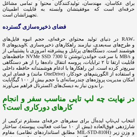
برای عکاسان، مهندسان، تولیدکنندگان محتوا و تمامی مشاغل
حرفه‌ای است که موفقیتشان وابسته به قابلیت اطمینان
تجهیزاتشان است.
فضای ذخیره‌سازی گسترده
در دنیای تولید محتوای حرفه‌ای، حجم انبوه فایل‌های RAW،
ویدیوهای 8K و طرح‌های سه‌بعدی، نیازمند راهکارهای ذخیره‌سازی
هوشمند است. دستگاه‌های پرتابل و پیشرفته امروزی با پشتیبانی از
حافظه‌های NVMe SSD با سرعت خواندن/نوشتن تا 7300 MB/s و
قابلیت ارتقا تا ۲ ترابایات، پروسه انتقال داده‌ها را از هر دستگاهی
سریع‌تر کرده است. این راهکارها با ادغام هوشمندانه حافظه داخلی
و فضای ابری (مانند OneDrive) و استفاده از الگوریتم‌های خودکار،
امکان مدیریت پروژه‌های چندرسانه‌ای با حجم بیش از ۱۰۰ گیگابایت
را بدون نیاز به دیسک‌های اکسترنال فراهم می‌آورند.
در نهایت چه لپ تاپی مناسب سفر و انجام
کارهای دورکاری است؟
انتخاب لپ‌تاپ ایده‌آل برای سفرهای حرفه‌ای مستلزم ترکیبی از
شارژدهی فوق‌العاده (بیش از ۱۰ ساعت فعالیت پیوسته)، ساختار
مقاوم (مطابق استانداردهای نظامی MIL-STD-810H) و وزن زیر