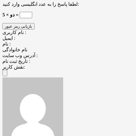
لطفا پاسخ را به عدد انگلیسی وارد کنید:
5 × دو =
نام کاربری :
ایمیل :
نام :
نام خانوادگی
آدرس وب سایت :
تاریخ ثبت نام :
نقش کاربر: