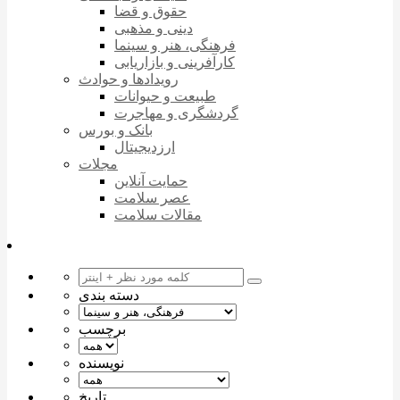
حقوق و قضا
دینی و مذهبی
فرهنگی، هنر و سینما
کارآفرینی و بازاریابی
رویدادها و حوادث
طبیعت و حیوانات
گردشگری و مهاجرت
بانک و بورس
ارزدیجیتال
مجلات
حمایت آنلاین
عصر سلامت
مقالات سلامت
دسته بندی
برچسب
نویسنده
تاریخ