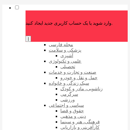
وارد شوید یا یک حساب کاربری جدید ایجاد کنید.
|
مجله فارسی
پزشکی و سلامت
آشپزی
علمی و تکنولوژی
تحصیلی
صنعت و تجارت و خدمات
حمل و نقل و خودرو
سبک زندگی و خانواده
زناشویی، مادر و کودک
سرگرمی
ورزشی
سیاسی و اجتماعی
حقوق و قضا
دینی و مذهبی
فرهنگی، هنر و سینما
کارآفرینی و بازاریابی