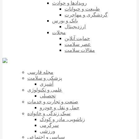
رویدادها و حوادث
طبیعت و حیوانات
گردشگری و مهاجرت
بانک و بورس
ارزدیجیتال
مجلات
حمایت آنلاین
عصر سلامت
مقالات سلامت
مجله فارسی
پزشکی و سلامت
آشپزی
علمی و تکنولوژی
تحصیلی
صنعت و تجارت و خدمات
حمل و نقل و خودرو
سبک زندگی و خانواده
زناشویی، مادر و کودک
سرگرمی
ورزشی
سیاسی و اجتماعی