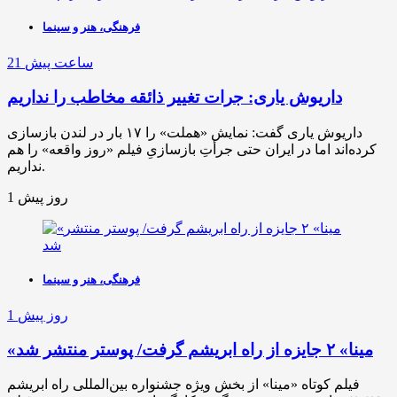
فرهنگی، هنر و سینما
21 ساعت پیش
داریوش یاری: جرات تغییر ذائقه مخاطب را نداریم
داریوش یاری گفت: نمایش «هملت» را ۱۷ بار در لندن بازسازی
کرده‌اند اما در ایران حتی جرأتِ بازسازیِ فیلم «روز واقعه» را هم
نداریم.
1 روز پیش
فرهنگی، هنر و سینما
1 روز پیش
«مینا» ۲ جایزه از راه ابریشم گرفت/ پوستر منتشر شد
فیلم کوتاه «مینا» از بخش ویژه جشنواره بین‌المللی راه ابریشم