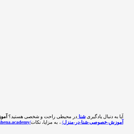
آیا به دنبال یادگیری
شنا
در محیطی راحت و شخصی هستید؟
آمو
https://shena.academy/آموزش-خصوصی-شنا-در-منزل/
، به مزایا، نکات