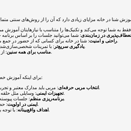
نعطاف‌پذیری در زمان‌بندی
: شنا در خانه برای کسانی که از حضور در جمع معذب هستند یا ترس از آب دارند، آرامش بیشتری به همراه دارد.
راحتی و امنیت
: با تمرینات شخصی‌سازی‌شده، پیشرفت شما نسبت به کلاس‌های گروهی سریع‌تر خواهد بود.
یادگیری سریع‌تر
: از کودکان تا بزرگسالان، همه می‌توانند از این روش بهره‌مند شوند.
مناسب برای همه سنین
برای اینکه آموزش خصوصی شنا در منزل نتیجه مطلوب داشته باشد، به این نکات توجه کنید:
: مربی باید مدارک معتبر و تجربه کافی داشته باشد. مهارت ارتباطی و صبوری او نیز مهم است.
انتخاب مربی حرفه‌ای
: وسایلی مثل حلقه نجات، تخته شنا و عینک شنا را تهیه کنید تا یادگیری ایمن‌تر باشد.
تجهیزات ایمنی
: جلسات پیوسته و مداوم، کلید موفقیت هستند. تمرینات نامنظم نتیجه نمی‌دهند.
برنامه‌ریزی منظم
: حضور ناظر و رعایت اصول ایمنی در استخر خانگی ضروری است.
ایمنی در اولویت
: با توجه به سطح توانایی خود، اهدافی مشخص و قابل‌دستیابی تعیین کنید.
اهداف واقع‌بینانه