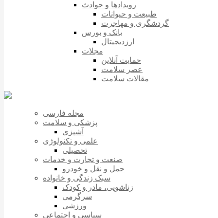
رویدادها و حوادث
طبیعت و حیوانات
گردشگری و مهاجرت
بانک و بورس
ارزدیجیتال
مجلات
حمایت آنلاین
عصر سلامت
مقالات سلامت
مجله فارسی
پزشکی و سلامت
آشپزی
علمی و تکنولوژی
تحصیلی
صنعت و تجارت و خدمات
حمل و نقل و خودرو
سبک زندگی و خانواده
زناشویی، مادر و کودک
سرگرمی
ورزشی
سیاسی و اجتماعی