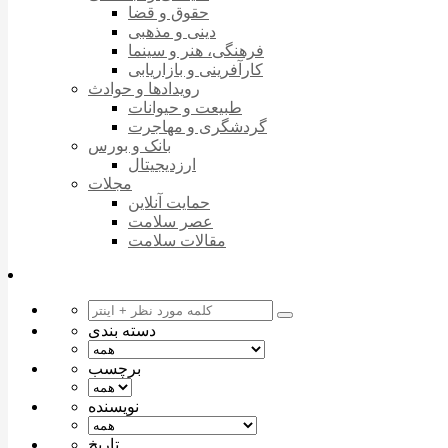
حقوق و قضا
دینی و مذهبی
فرهنگی، هنر و سینما
کارآفرینی و بازاریابی
رویدادها و حوادث
طبیعت و حیوانات
گردشگری و مهاجرت
بانک و بورس
ارزدیجیتال
مجلات
حمایت آنلاین
عصر سلامت
مقالات سلامت
دسته بندی
برچسب
نویسنده
تاریخ