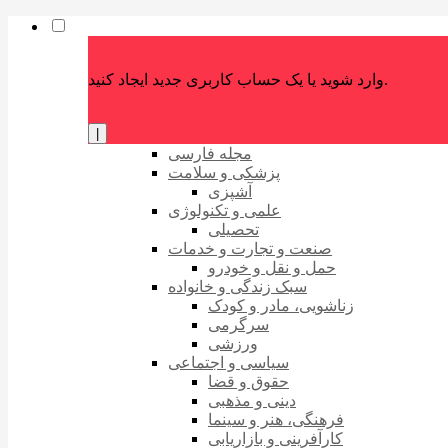
وارد شوید یا یک حساب کاربری جدید ایجاد کنید.
|
مجله فارسی
پزشکی و سلامت
آشپزی
علمی و تکنولوژی
تحصیلی
صنعت و تجارت و خدمات
حمل و نقل و خودرو
سبک زندگی و خانواده
زناشویی، مادر و کودک
سرگرمی
ورزشی
سیاسی و اجتماعی
حقوق و قضا
دینی و مذهبی
فرهنگی، هنر و سینما
کارآفرینی و بازاریابی