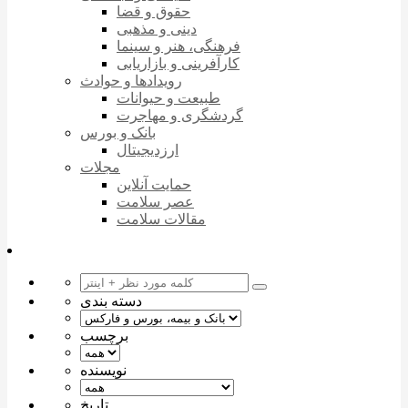
حقوق و قضا
دینی و مذهبی
فرهنگی، هنر و سینما
کارآفرینی و بازاریابی
رویدادها و حوادث
طبیعت و حیوانات
گردشگری و مهاجرت
بانک و بورس
ارزدیجیتال
مجلات
حمایت آنلاین
عصر سلامت
مقالات سلامت
دسته بندی
برچسب
نویسنده
تاریخ