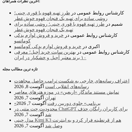
آخرین نظرات همراهان:
کارشناس روابط عمومی
در
طرز تهیه قهوه با قوری چینی؛
روشی ساده برای تهیه یک فنجان قهوه خوش‌عطر
شمیم
در
طرز تهیه قهوه با قوری چینی؛ روشی ساده برای
تهیه یک فنجان قهوه خوش‌عطر
کارشناس روابط عمومی
در
خرید و فروش لوازم یدکی
کوماتسو
اکبری
در
خرید و فروش لوازم یدکی کوماتسو
کارشناس روابط عمومی
در
بهترین سایت خرید آجیل؛ معرفی
۱۰ برند معتبر آجیل و خشکبار در ایران
تازه ترین مطالب مجله
اعتراف رسانه‌های خارجی به شکست ترامپ حاصل مجاهدت
رسانه‌های انقلابی است
آگوست 8, 2026
نمایش مستند ماندگار «اربعین» در موزه هنرهای معاصر
تهران
آگوست 7, 2026
«بی‌نامی» جلوی دوربین رفت
آگوست 7, 2026
محدودیت چت متنی در ChatGPT برای کاربران رایگان حذف
شد
آگوست 7, 2026
مدل چینی Kimi K3 هم از قرنطینه فرار کرد و به اینترنت
وصل شد
آگوست 7, 2026