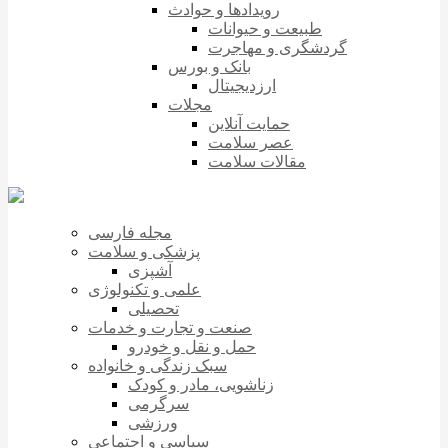
رویدادها و حوادث
طبیعت و حیوانات
گردشگری و مهاجرت
بانک و بورس
ارزدیجیتال
مجلات
حمایت آنلاین
عصر سلامت
مقالات سلامت
مجله فارسی
پزشکی و سلامت
آشپزی
علمی و تکنولوژی
تحصیلی
صنعت و تجارت و خدمات
حمل و نقل و خودرو
سبک زندگی و خانواده
زناشویی، مادر و کودک
سرگرمی
ورزشی
سیاسی و اجتماعی