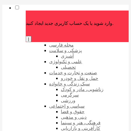
وارد شوید یا یک حساب کاربری جدید ایجاد کنید.
|
مجله فارسی
پزشکی و سلامت
آشپزی
علمی و تکنولوژی
تحصیلی
صنعت و تجارت و خدمات
حمل و نقل و خودرو
سبک زندگی و خانواده
زناشویی، مادر و کودک
سرگرمی
ورزشی
سیاسی و اجتماعی
حقوق و قضا
دینی و مذهبی
فرهنگی، هنر و سینما
کارآفرینی و بازاریابی