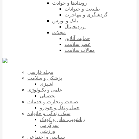
رویدادها و حوادث
طبیعت و حیوانات
گردشگری و مهاجرت
بانک و بورس
ارزدیجیتال
مجلات
حمایت آنلاین
عصر سلامت
مقالات سلامت
مجله فارسی
پزشکی و سلامت
آشپزی
علمی و تکنولوژی
تحصیلی
صنعت و تجارت و خدمات
حمل و نقل و خودرو
سبک زندگی و خانواده
زناشویی، مادر و کودک
سرگرمی
ورزشی
سیاسی و اجتماعی