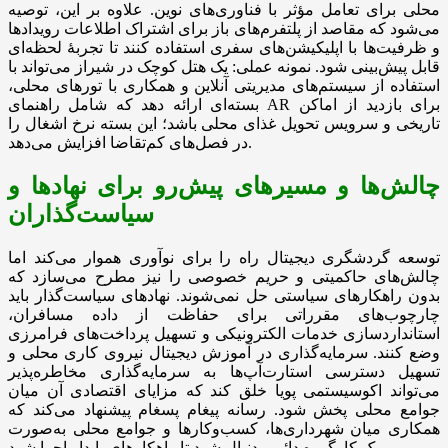
محلی برای تعامل مؤثر با فناوری‌های نوین. علاوه بر این، توصیه
می‌شود که مقاصد از پلتفرم‌های باز برای اشتراک اطلاعات رویدادها
و ظرفیت‌ها با اپلیکیشن‌های سفری استفاده کنند تا تجربهٔ لحظه‌ای
قابل پیش‌بینی شود. نمونه عملی: یک هتل کوچک در شیراز می‌تواند با
استفاده از سیستم‌های مدیریتی آنلاین و همکاری با تورهای محلی،
بسته‌ای ارائه دهد که شامل راهنمای AR برای بازدید از اماکن
تاریخی و سرویس تحویل غذای محلی باشد؛ این بسته نرخ اشغال را
در فصل‌های کم‌تقاضا افزایش می‌دهد.
چالش‌ها و مسیرهای پیش‌رو برای نهادها و
سیاست‌گذاران
توسعه گردشگری دیجیتال راه را برای نوآوری هموار می‌کند اما
چالش‌های حاکمیتی و حریم خصوصی را نیز مطرح می‌سازد که
بدون راهکارهای سیاستی حل نمی‌شوند. نهادهای سیاست‌گذار باید
چارچوب‌های مقرراتی برای حفاظت از داده مسافران،
استانداردسازی خدمات الکترونیکی و تسهیل پرداخت‌های فرامرزی
وضع کنند. سرمایه‌گذاری در آموزش دیجیتال نیروی کاری محلی و
تسهیل دسترسی استارت‌آپ‌ها به سرمایه‌گذاری مخاطره‌پذیر
می‌تواند اکوسیستمی پویا خلق کند که مزایای اقتصادی آن میان
جوامع محلی پخش شود. رسانه پیغام پسغام پیشنهاد می‌کند که
همکاری میان شهرداری‌ها، کسب‌وکارها و جوامع محلی به‌صورت
یک کارگروه دائمی دنبال شود تا راهکارهای پایدار اجرا شود.