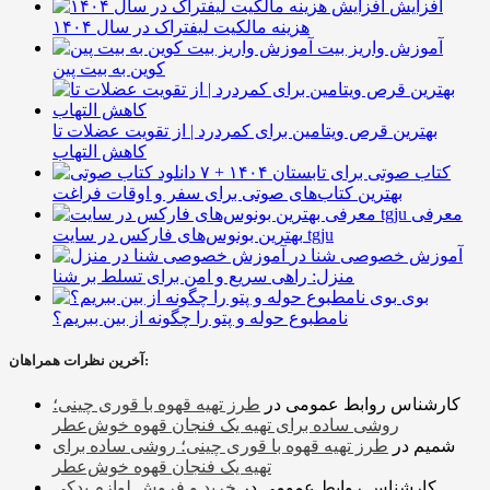
افزایش
هزینه مالکیت لیفتراک در سال ۱۴۰۴
آموزش واریز بیت
کوین به بیت پین
بهترین قرص ویتامین برای کمردرد | از تقویت عضلات تا
کاهش التهاب
۷ کتاب صوتی برای تابستان ۱۴۰۴ +
بهترین کتاب‌های صوتی برای سفر و اوقات فراغت
معرفی
بهترین بونوس‌های فارکس در سایت tgju
آموزش خصوصی شنا در
منزل: راهی سریع و امن برای تسلط بر شنا
بوی
نامطبوع حوله و پتو را چگونه از بین ببریم؟
آخرین نظرات همراهان:
کارشناس روابط عمومی
در
طرز تهیه قهوه با قوری چینی؛
روشی ساده برای تهیه یک فنجان قهوه خوش‌عطر
شمیم
در
طرز تهیه قهوه با قوری چینی؛ روشی ساده برای
تهیه یک فنجان قهوه خوش‌عطر
کارشناس روابط عمومی
در
خرید و فروش لوازم یدکی