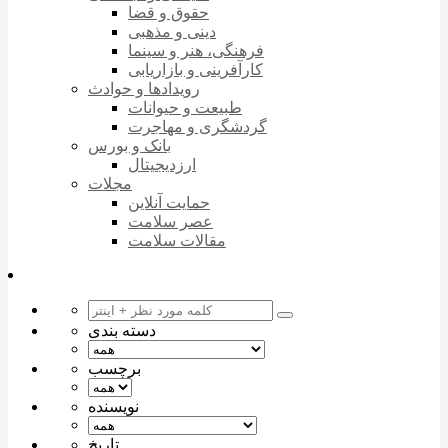
حقوق و قضا
دینی و مذهبی
فرهنگی، هنر و سینما
کارآفرینی و بازاریابی
رویدادها و حوادث
طبیعت و حیوانات
گردشگری و مهاجرت
بانک و بورس
ارزدیجیتال
مجلات
حمایت آنلاین
عصر سلامت
مقالات سلامت
دسته بندی
برچسب
نویسنده
تاریخ