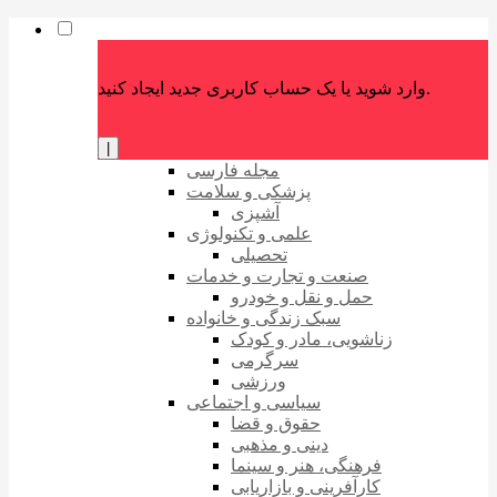
وارد شوید یا یک حساب کاربری جدید ایجاد کنید.
|
مجله فارسی
پزشکی و سلامت
آشپزی
علمی و تکنولوژی
تحصیلی
صنعت و تجارت و خدمات
حمل و نقل و خودرو
سبک زندگی و خانواده
زناشویی، مادر و کودک
سرگرمی
ورزشی
سیاسی و اجتماعی
حقوق و قضا
دینی و مذهبی
فرهنگی، هنر و سینما
کارآفرینی و بازاریابی