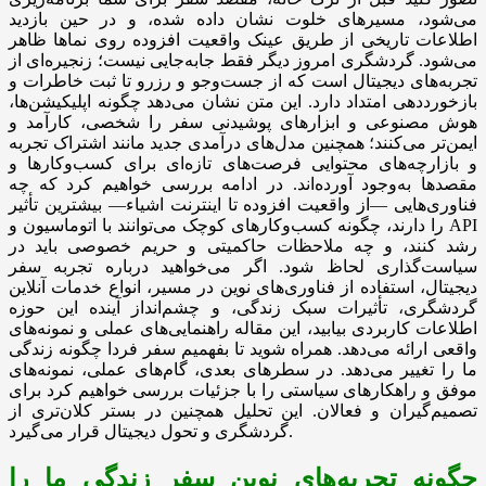
می‌شود، مسیرهای خلوت نشان داده شده، و در حین بازدید
اطلاعات تاریخی از طریق عینک واقعیت افزوده روی نماها ظاهر
می‌شود. گردشگری امروز دیگر فقط جابه‌جایی نیست؛ زنجیره‌ای از
تجربه‌های دیجیتال است که از جست‌وجو و رزرو تا ثبت خاطرات و
بازخورددهی امتداد دارد. این متن نشان می‌دهد چگونه اپلیکیشن‌ها،
هوش مصنوعی و ابزارهای پوشیدنی سفر را شخصی، کارآمد و
ایمن‌تر می‌کنند؛ همچنین مدل‌های درآمدی جدید مانند اشتراک تجربه
و بازارچه‌های محتوایی فرصت‌های تازه‌ای برای کسب‌وکارها و
مقصدها به‌وجود آورده‌اند. در ادامه بررسی خواهیم کرد که چه
فناوری‌هایی —از واقعیت افزوده تا اینترنت اشیاء— بیشترین تأثیر
را دارند، چگونه کسب‌وکارهای کوچک می‌توانند با اتوماسیون و API
رشد کنند، و چه ملاحظات حاکمیتی و حریم خصوصی باید در
سیاست‌گذاری لحاظ شود. اگر می‌خواهید درباره تجربه سفر
دیجیتال، استفاده از فناوری‌های نوین در مسیر، انواع خدمات آنلاین
گردشگری، تأثیرات سبک زندگی، و چشم‌انداز آینده این حوزه
اطلاعات کاربردی بیابید، این مقاله راهنمایی‌های عملی و نمونه‌های
واقعی ارائه می‌دهد. همراه شوید تا بفهمیم سفر فردا چگونه زندگی
ما را تغییر می‌دهد. در سطرهای بعدی، گام‌های عملی، نمونه‌های
موفق و راهکارهای سیاستی را با جزئیات بررسی خواهیم کرد برای
تصمیم‌گیران و فعالان. این تحلیل همچنین در بستر کلان‌تری از
گردشگری و تحول دیجیتال قرار می‌گیرد.
چگونه تجربه‌های نوین سفر زندگی ما را