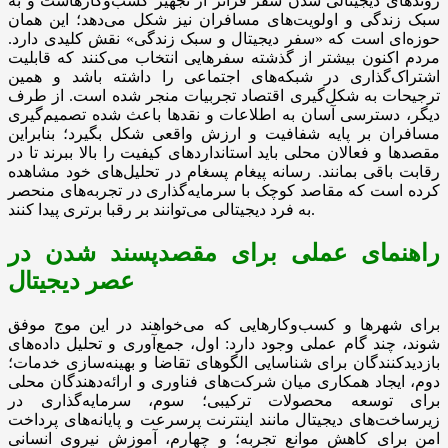
روندهای دیجیتالی شدن سفر فراتر از تجهیز کسب‌وکارهاست و به
سبک زندگی و اولویت‌های مسافران نیز شکل می‌دهد؛ این همان
حوزه‌ای است که «سفر دیجیتال و سبک زندگی» نقش کلیدی دارد.
مردم اکنون بیشتر از گذشته سفرهایی انتخاب می‌کنند که قابلیت
اشتراک‌گذاری در شبکه‌های اجتماعی را داشته باشد و همین
ترجیحات به شکل‌گیری اقتصاد تجربیات منجر شده است. از طرف
دیگر، دسترسی آسان به اطلاعات و نقدها باعث شده تصمیم‌گیری
مسافران بر پایه شفافیت و ارزش واقعی شکل بگیرد؛ بنابراین
مقصدها و فعالان محلی باید استانداردهای کیفیت را بالا ببرند تا در
رقابت باقی بمانند. رسانه پیغام پسغام در تحلیل‌های خود مشاهده
کرده است که مقاصد کوچک با سرمایه‌گذاری در تجربه‌های منحصر
به فرد دیجیتالی می‌توانند بر رقبا برتری پیدا کنند.
راهنمای عملی برای مقصد‌پسند شدن در
عصر دیجیتال
برای شهرها و کسب‌وکارهایی که می‌خواهند در این موج موفق
شوند، چند گام عملی وجود دارد: اول، جمع‌آوری و تحلیل داده‌های
بازدیدکنندگان برای شناسایی الگوهای تقاضا و بهینه‌سازی خدمات؛
دوم، ایجاد همکاری میان شرکت‌های فناوری و ارائه‌دهندگان محلی
برای توسعه محصولات ترکیبی؛ سوم، سرمایه‌گذاری در
زیرساخت‌های دیجیتال مانند اینترنت پرسرعت و پایانه‌های پرداخت
امن برای کاهش موانع تجربه؛ و چهارم، آموزش نیروی انسانی