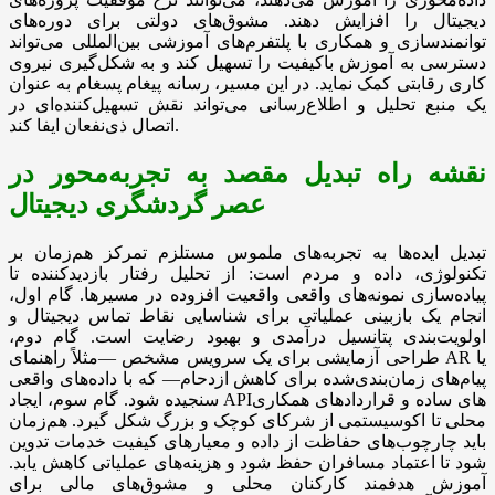
دیجیتال را افزایش دهند. مشوق‌های دولتی برای دوره‌های
توانمندسازی و همکاری با پلتفرم‌های آموزشی بین‌المللی می‌تواند
دسترسی به آموزش باکیفیت را تسهیل کند و به شکل‌گیری نیروی
کاری رقابتی کمک نماید. در این مسیر، رسانه پیغام پسغام به عنوان
یک منبع تحلیل و اطلاع‌رسانی می‌تواند نقش تسهیل‌کننده‌ای در
اتصال ذی‌نفعان ایفا کند.
نقشه راه تبدیل مقصد به تجربه‌محور در
عصر گردشگری دیجیتال
تبدیل ایده‌ها به تجربه‌های ملموس مستلزم تمرکز هم‌زمان بر
تکنولوژی، داده و مردم است: از تحلیل رفتار بازدیدکننده تا
پیاده‌سازی نمونه‌های واقعی واقعیت افزوده در مسیرها. گام اول،
انجام یک بازبینی عملیاتی برای شناسایی نقاط تماس دیجیتال و
اولویت‌بندی پتانسیل درآمدی و بهبود رضایت است. گام دوم،
طراحی آزمایشی برای یک سرویس مشخص —مثلاً راهنمای AR یا
پیام‌های زمان‌بندی‌شده برای کاهش ازدحام— که با داده‌های واقعی
سنجیده شود. گام سوم، ایجاد APIهای ساده و قراردادهای همکاری
محلی تا اکوسیستمی از شرکای کوچک و بزرگ شکل گیرد. هم‌زمان
باید چارچوب‌های حفاظت از داده و معیارهای کیفیت خدمات تدوین
شود تا اعتماد مسافران حفظ شود و هزینه‌های عملیاتی کاهش یابد.
آموزش هدفمند کارکنان محلی و مشوق‌های مالی برای