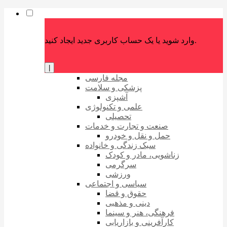
وارد شوید یا یک حساب کاربری جدید ایجاد کنید.
|
مجله فارسی
پزشکی و سلامت
آشپزی
علمی و تکنولوژی
تحصیلی
صنعت و تجارت و خدمات
حمل و نقل و خودرو
سبک زندگی و خانواده
زناشویی، مادر و کودک
سرگرمی
ورزشی
سیاسی و اجتماعی
حقوق و قضا
دینی و مذهبی
فرهنگی، هنر و سینما
کارآفرینی و بازاریابی