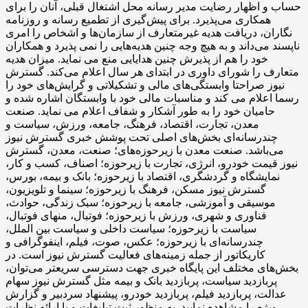
حساب و اظهار رضایت مدیر رسانه محل اشتغال قبلی، آنان را برای
همکاری می‌پذیرد. برای پیش‌گیری از تطمیع رسانه و روزنامه
‌نگاران، دریافت هدیه غیرمتعارف از سازمان‌ها و اشخاص را امری
ناپسند می‌داند و به ‌هیچ ‌وجه چنین هدیه‌هایی را نمی پذیرد و همکاران
خود را هم از پذیرش چنین هدایایی منع می نماید. میزان هدیه
متعارف را شورای داوری در ابتدای هر سال اعلام می‌کند. گسترش
نیوز صراحتا وابستگی‌های مالی و تشکیلاتی و گرایش‌های خود را
رسما اعلام می کند و مناسبات مالی خود با وابستگان اشاره شده و
حامیان خود را به ‌طور آشکار و شفاف اعلام می نماید. صنعت
معدن، تجارت، اقتصاد، فرهنگ، جامعه، ورزش، سیاست و
چندرسانه‌ای بخش‌های اصلی تحت پوشش خبری گسترش نیوز
می‌باشد. صنعت معدن با زیرحوزه‌های؛ صنعت، معدن، گسترش
نیوز قیمت خودرو، انرژی، تجارت با زیرحوزه؛ اصناف، کسب و کار،
نمایشگاه و گردشگری، اقتصاد با زیرحوزه؛ بانک و بیمه، بورس،
گسترش نیوز مسکن، فرهنگ با زیرحوزه؛ سینما و تلویزیون،
موسیقی و آموزشی، جامعه با زیرحوزه؛ سبک زندگی، حوادث،
فناوری و شهری، ورزش با زیرحوزه؛ فوتبال، منهای فوتبال،
سیاست با زیرحوزه؛ سیاست داخلی و سیاست بین الملل،
چندرسانه‌ای با زیرحوزه؛ عکس، صوت، فیلم، اینفوگرافی و
کاریکاتور از جمله زمینه‌های فعالیت گسترش نیوز است. در
بخش‌های مختلف این پایگاه خبری جهت دسترسی سریعتر می‌توان،
پربازدید سیاست، پربازدید بانک و بیمه مثل گسترش نیوز سهام
عدالت، پربازدید فیلم، پربازدید خودرو، پیشنهاد سردبیر و گزارش
ویژه را مشاهده نمایید. به منظور ثبت تبلیغات و یا ارائه نظرات