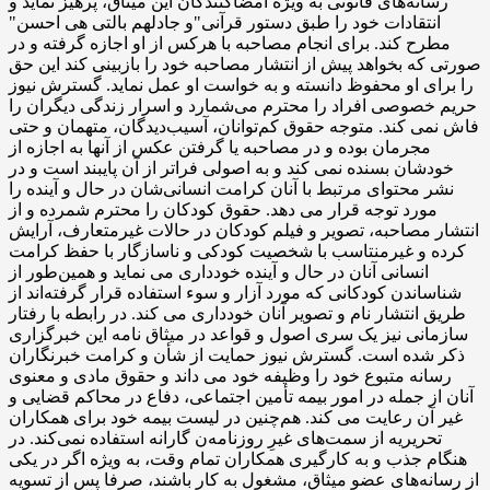
رسانه‌های قانونی به ‌ویژه امضاکنندگان این میثاق، پرهیز نماید و
انتقادات‌ خود را طبق دستور قرآنی"و جادلهم بالتی هی احسن"
مطرح کند. برای انجام مصاحبه با هرکس از او اجازه گرفته و در
صورتی که بخواهد پیش از انتشار مصاحبه خود را بازبینی کند این حق
را برای او محفوظ دانسته و به خواست او عمل نماید. گسترش نیوز
حریم خصوصی افراد را محترم می‌شمارد و اسرار زندگی دیگران را
فاش نمی کند. متوجه حقوق کم‌توانان، آسیب‌دیدگان، متهمان و حتی
مجرمان بوده و در مصاحبه یا گرفتن عکس از آنها به اجازه از
خودشان بسنده نمی کند و به اصولی فراتر از آن پایبند است و در
نشر محتوای مرتبط با آنان کرامت انسانی‌شان در حال و آینده را
مورد توجه قرار می دهد. حقوق کودکان را محترم شمرده و از
انتشار مصاحبه، تصویر و فیلم کودکان در حالات غیرمتعارف، آرایش
کرده و غیرمنتاسب با شخصیت کودکی و ناسازگار با حفظ کرامت
انسانی آنان در حال و آینده خودداری می نماید و همین‌طور از
شناساندن کودکانی که مورد آزار و سوء استفاده قرار گرفته‌اند از
طریق انتشار نام و تصویر آنان خودداری می کند. در رابطه با رفتار
سازمانی نیز یک سری اصول و قواعد در میثاق نامه این خبرگزاری
ذکر شده است. گسترش نیوز حمایت از شأن و کرامت خبرنگاران
رسانه متبوع خود را وظیفه خود می داند و حقوق مادی و معنوی
آنان از جمله در امور بیمه تأمین اجتماعی، دفاع در محاکم قضایی و
غیر آن رعایت می کند. هم‌چنین در لیست بیمه خود برای همکاران
تحریریه از سمت‌های غیرِ روزنامه‌ن گارانه استفاده نمی‌کند. در
هنگام جذب و به کارگیری همکاران تمام وقت، به ‌ویژه اگر در یکی
از رسانه‌های عضو میثاق، مشغول به کار باشند، صرفا پس از تسویه‌