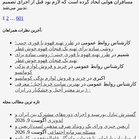
مسافران هوایی ایجاد کرده است که لازم بود قبل از اجرای تصمیم
تدبیر می‌شد.
1
2
…
601
آخرین نظرات همراهان:
کارشناس روابط عمومی
در
طرز تهیه قهوه با قوری چینی؛
روشی ساده برای تهیه یک فنجان قهوه خوش‌عطر
شمیم
در
طرز تهیه قهوه با قوری چینی؛ روشی ساده برای
تهیه یک فنجان قهوه خوش‌عطر
کارشناس روابط عمومی
در
خرید و فروش لوازم یدکی
کوماتسو
اکبری
در
خرید و فروش لوازم یدکی کوماتسو
کارشناس روابط عمومی
در
بهترین سایت خرید آجیل؛ معرفی
۱۰ برند معتبر آجیل و خشکبار در ایران
تازه ترین مطالب مجله
گسترش تبادل بورسیه و اجرای دوره‌های مشترک بین ایران و
اندونزی
آگوست 9, 2026
اربعین چیزی ورای یک رویداد صرف مذهبی است/اربعین و
مسئله سرمایه اجتماعی
آگوست 9, 2026
از مبارزات پارلمانی تا خدمات ماندگار عام‌المنفعه در کارنامه