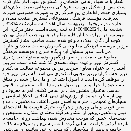
شعار با ما سبک زندگی اقتصادی را گسترش دهید، آغاز بکار کرده
است. پس از تشکیل موسسه فرهنگی مطبوعاتی صمت، تلاش‌های
بسیاری جهت راه‌اندازی این خبرگزاری به صورت خصوصی صورت
پذیرفت. مؤسسه فرهنگی مطبوعاتی گسترش صنعت معدن و
تجارت، در تاریخ یک اردیبهشت سال 1394 به شماره ثبت 35854 و
شناسه ملی 14004862024 به ثبت رسیده است. دفتر مرکزی این
موسسه در تهران- خیابان قایم مقام فراهانی- جنب کلینیک تهران-
کوچه آزادگان - پلاک 26 واقع شده است. صاحب امتیاز گسترش
نیوز را موسسه فرهنگی مطبوعاتی گسترش صنعت معدن و تجارت
می‌باشد. مدیر مسئول این پایگاه خبری و موسسه فرهنگی
مطبوعاتی صمت نیز ناصر بزرگمهر بوده، مسئولیت سردبیری
گسترش نیوز برعهده میلاد محمدی گذاشته شده است. شروین
اُشیدری به عنوان معاون سردبیر در این مجموعه فعالیت می‌کند و
دبیر بخش گزارش نیز مجتبی اسکندری می‌باشد. گسترش نیوز خود
را موظف کرده است تا اصول اجتماعی و ملی بیان شده در میثاق
نامه خود را اجرا نماید. این اصول عبارتند از: التزام عملی به قانون
اساسی به‌عنوان منشور ملی، بر اساس تکلیف امر به‌ معروف و
نهی از منکر، حمایت از ارزش‌های دینی، انقلابی، اخلاق اسلامی و
هنجارهای عمومی، احترام به اصول دینی، اعتقادات مذهبی، آداب و
سنن قومی و ملی و ‌پرهیز از هرگونه تحریک قومیت ‌ها، اقلیت‌های
دینی و مذهبی، پرهیز از انتشار هرگونه محتوای مبتذل و مستهجن و
صحنه‌های خشن که موجب مخدوش شدن بهداشت روانی جامعه یا
نادیده گرفتن کرامت انسانی گردد، انتشار سریع و به‌ موقع مشکلات
جامعه و پرهیز از ملاحظاتی که منجر به خود سانسوری می‌شود.