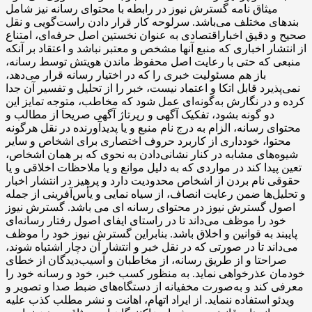
میثاق نامه گسترش نیوز در رابطه با محتوای رسانه نیز شامل
بندهای مختلف می‌باشد. سرلوحه کار قرار دادن راست‌گویی و نقل
صحیح و دقیق اخباراقتصادی به ‌عنوان نخستین اصل حرفه‌ای، امتناع
از انتشار اخباری که منبع آنها مشخص و معتبر نباشد و اعتقاد بر آنکه
منبعی که حتی با رعایت اصل محفوظ ماندن هویتش توسط رسانه،
باز هم مسئولیت خبری را که در اختیار رسانه قرار می‌دهد،
نمی‌پذیرد قابل اتکا و اعتماد نیست، خبر را از تحلیل و تفسیر آن جدا
کرده و در نگارش به‌گونه‌ای عمل شود که مخاطب، متوجه تمایز این
دو گونه بشود، تفکیک آگهی و رپرتاژ آگهی صریحا از مطالب و
محتوای رسانه، الزام به درج نام منبع و یا پدیدآورنده در نقل هرگونه
محتوا، خودداری از کاربرد حروف اختصاری برای اشخاص و سایر
شیوه‌های مشابه در کنار نشانی‌دادن به نحوی که بر همان اشخاص،
تعین پیدا کند در مواردی که به دلیل موانع و یا ملاحظات اخلاقی و یا
حقوقی نام بردن از اشخاص محدودیت دارد و پرهیز در انتشار اخبار
و تحلیل‌ها ضمن رعایت انصاف، از سیاه ‌نمایی و یأس‌آفرینی از جمله
اصول گسترش نیوز در محتوای رسانه ای می باشد. گسترش نیوز
خود را موظف می‌داند تا در راستای ایفای اصول رفتار رسانه‌ای
پایبند به قوانین و اخلاق باشد. بنابراین گسترش نیوز خود را موظف
می‌داند تا در صورتی که در نقل خبر و انتشار آن دچار اشتباه شوند،
صراحتا و از طریق رسانه، از مخاطبان و آسیب‌دیدگان از خطای
خودمان عذرخواهی نماید. به منظور کسب خبر، خود و رسانه خود را
معرفی کند و به‌صورت مخفیانه از دستگاه‌های ضبط صدا و تصویر و
ویدئو استفاده ننماید. از ایراد اتهام، اهانت و نشر مطلب کذب علیه