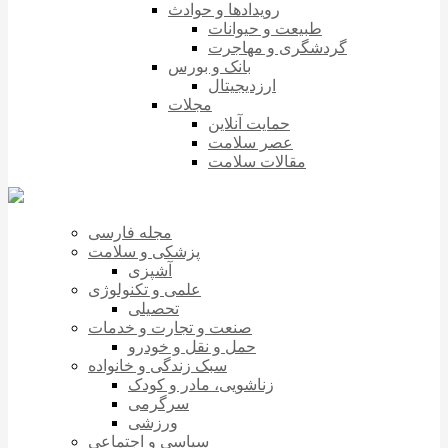
رویدادها و حوادث
طبیعت و حیوانات
گردشگری و مهاجرت
بانک و بورس
ارزدیجیتال
مجلات
حمایت آنلاین
عصر سلامت
مقالات سلامت
مجله فارسی
پزشکی و سلامت
آشپزی
علمی و تکنولوژی
تحصیلی
صنعت و تجارت و خدمات
حمل و نقل و خودرو
سبک زندگی و خانواده
زناشویی، مادر و کودک
سرگرمی
ورزشی
سیاسی و اجتماعی