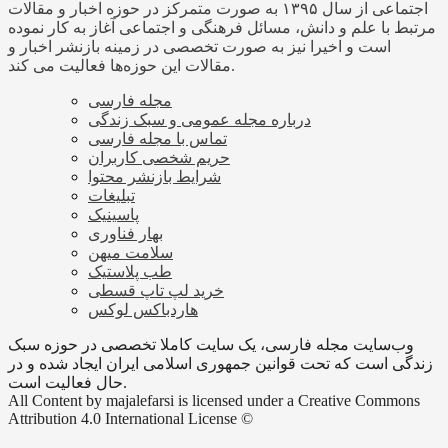
اجتماعی از سال ۱۳۹۵ به صورت متمرکز در حوزه اخبار و مقالات
مرتبط با علم و دانش، مسائل فرهنگی و اجتماعی آغاز به کار نموده
است و اخیرا نیز به صورت تخصصی در زمینه بازنشر اخبار و
مقالات این حوزه‌ها فعالیت می کند.
مجله فارسی
درباره مجله عمومی و سبک زندگی
تماس با مجله فارسی
حریم شخصی کاربران
شرایط بازنشر محتوا
تبلیغات
پاسینیک
بهار فناوری
سلامت میهن
طب پلاستیک
خرید لپ تاپ قسطی
هاردباکس لوکس
وب‌سایت مجله فارسی، یک سایت کاملا تخصصی در حوزه سبک
زندگی است که تحت قوانین جمهوری اسلامی ایران ایجاد شده و در
حال فعالیت است.
All Content by majalefarsi is licensed under a Creative Commons
Attribution 4.0 International License ©️