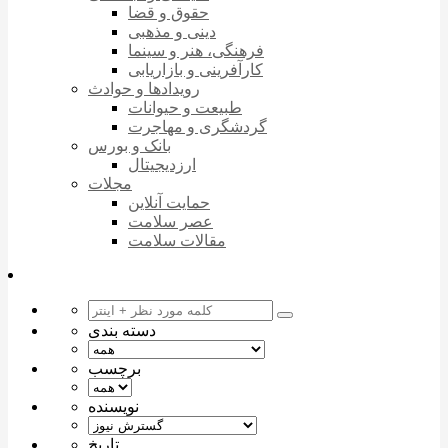
حقوق و قضا
دینی و مذهبی
فرهنگی، هنر و سینما
کارآفرینی و بازاریابی
رویدادها و حوادث
طبیعت و حیوانات
گردشگری و مهاجرت
بانک و بورس
ارزدیجیتال
مجلات
حمایت آنلاین
عصر سلامت
مقالات سلامت
دسته بندی
برچسب
نویسنده
تاریخ