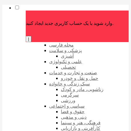
وارد شوید یا یک حساب کاربری جدید ایجاد کنید.
|
مجله فارسی
پزشکی و سلامت
آشپزی
علمی و تکنولوژی
تحصیلی
صنعت و تجارت و خدمات
حمل و نقل و خودرو
سبک زندگی و خانواده
زناشویی، مادر و کودک
سرگرمی
ورزشی
سیاسی و اجتماعی
حقوق و قضا
دینی و مذهبی
فرهنگی، هنر و سینما
کارآفرینی و بازاریابی