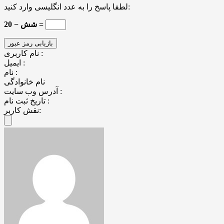
لطفا پاسخ را به عدد انگلیسی وارد کنید:
20 − شش =
نام کاربری :
ایمیل :
نام :
نام خانوادگی
آدرس وب سایت :
تاریخ ثبت نام :
نقش کاربر: