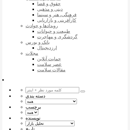
حقوق و قضا
دینی و مذهبی
فرهنگی، هنر و سینما
کارآفرینی و بازاریابی
رویدادها و حوادث
طبیعت و حیوانات
گردشگری و مهاجرت
بانک و بورس
ارزدیجیتال
مجلات
حمایت آنلاین
عصر سلامت
مقالات سلامت
دسته بندی
برچسب
نویسنده
تاریخ