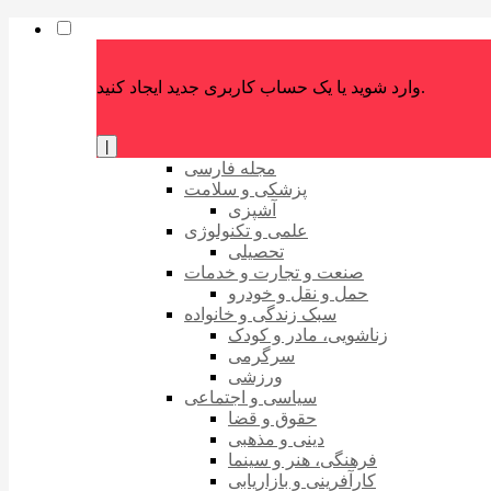
وارد شوید یا یک حساب کاربری جدید ایجاد کنید.
|
مجله فارسی
پزشکی و سلامت
آشپزی
علمی و تکنولوژی
تحصیلی
صنعت و تجارت و خدمات
حمل و نقل و خودرو
سبک زندگی و خانواده
زناشویی، مادر و کودک
سرگرمی
ورزشی
سیاسی و اجتماعی
حقوق و قضا
دینی و مذهبی
فرهنگی، هنر و سینما
کارآفرینی و بازاریابی