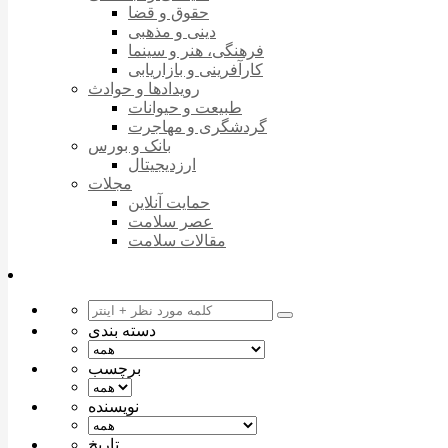
حقوق و قضا
دینی و مذهبی
فرهنگی، هنر و سینما
کارآفرینی و بازاریابی
رویدادها و حوادث
طبیعت و حیوانات
گردشگری و مهاجرت
بانک و بورس
ارزدیجیتال
مجلات
حمایت آنلاین
عصر سلامت
مقالات سلامت
دسته بندی
برچسب
نویسنده
تاریخ