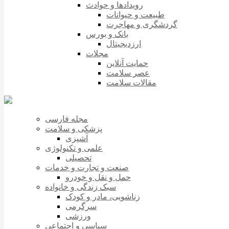
رویدادها و حوادث
طبیعت و حیوانات
گردشگری و مهاجرت
بانک و بورس
ارزدیجیتال
مجلات
حمایت آنلاین
عصر سلامت
مقالات سلامت
مجله فارسی
پزشکی و سلامت
آشپزی
علمی و تکنولوژی
تحصیلی
صنعت و تجارت و خدمات
حمل و نقل و خودرو
سبک زندگی و خانواده
زناشویی، مادر و کودک
سرگرمی
ورزشی
سیاسی و اجتماعی