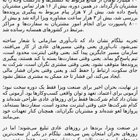
مشتریان بازگرداند. در همین دوره، بیش از ۱۶ هزار تماس مشتریان
پاسخ داده شد، بیش از ۷ هزار پیام مربوط به پیگیری پرونده‌ها
بررسی شد، بیش از ۳ هزار ساعت مشاوره ویزا ارائه شد و بیش از
۸۰۰ پاسپورت برای انجام امور مشتریان به سفارت‌ها و مراکز
مرتبط در کشورهای همسایه رسانده شد.
تجربه نیلگام نشان داد که تاب‌آوری سازمانی با شعار ساخته
نمی‌شود. تاب‌آوری یعنی وقتی مسیرهای عادی از کار می‌افتند،
سازمان مسیر جایگزین پیدا کند. یعنی وقتی اینترنت محدود است،
تیم پاسخ‌گو بماند. یعنی وقتی سفارت‌ها بسته یا کند هستند، پیگیری
پرونده‌ها متوقف نشود. یعنی وقتی مشتری نگران است، شرکت به
جای سکوت، ارتباط را حفظ کند. و یعنی وقتی بحران فشار مالی
ایجاد می‌کند، این فشار تا حد ممکن به مشتری منتقل نشود.
در نهایت، بحران اخیر برای صنعت ویزا فقط یک دوره سخت نبود؛
آزمونی برای اعتماد، تعهد و توان واقعی کسب‌وکارها بود. آزمونی که
نشان داد کدام شرکت‌ها فقط برای روزهای عادی طراحی شده‌اند و
کدام شرکت‌ها حتی وقتی اینترنت محدود است، سفارت‌ها بسته‌اند،
پروازها لغو شده‌اند و مشتریان نگران‌اند، همچنان کنار تعهدات خود
می‌مانند.
در صنعت ویزا، برندها در روزهای عادی تبلیغ می‌شوند؛ اما در
روزهای بحران امتحان پس می‌دهند. نیلگام در یکی از سخت‌ترین
دوره‌های این صنعت تلاش کرد نشان دهد تعهد، فقط وعده روز