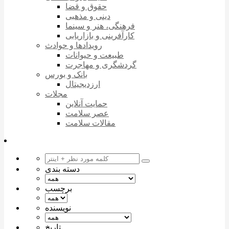
حقوق و قضا
دینی و مذهبی
فرهنگی، هنر و سینما
کارآفرینی و بازاریابی
رویدادها و حوادث
طبیعت و حیوانات
گردشگری و مهاجرت
بانک و بورس
ارزدیجیتال
مجلات
حمایت آنلاین
عصر سلامت
مقالات سلامت
دسته بندی
برچسب
نویسنده
تاریخ