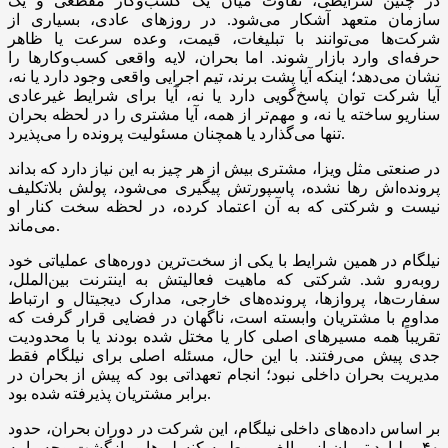
در چنین شرایطی، تفاوت میان یک کسب‌وکار مقطعی و یک
سازمان متعهد آشکار می‌شود. در روزهای عادی، بسیاری از
شرکت‌ها می‌توانند با تبلیغات، قیمت، وعده سرعت یا ظاهر
حرفه‌ای وارد بازار شوند. اما بحران، لایه واقعی کسب‌وکارها را
نشان می‌دهد؛ اینکه آیا پشت برند، تیم اجرایی واقعی وجود دارد یا نه،
آیا شرکت توان پاسخ‌گویی دارد یا نه، آیا برای شرایط غیرعادی
سناریو ساخته یا نه، و مهم‌تر از همه، آیا مشتری را در لحظه بحران
تنها می‌گذارد یا همچنان مسئولیت پرونده را می‌پذیرد.
در صنعتی مثل ویزا، مشتری بیش از هر چیز به این نیاز دارد که بداند
پرونده‌اش رها نشده، پاسپورتش پیگیری می‌شود، پولش بلاتکلیف
نیست و شرکتی که به آن اعتماد کرده، در لحظه سخت کنار او
می‌ماند.
نیلگام در همین شرایط با یکی از سخت‌ترین دوره‌های عملیاتی خود
روبه‌رو شد. شرکتی که ماهیت فعالیتش به اینترنت بین‌الملل،
سفارت‌ها، پروازها، پرونده‌های خارجی، مدارک دیجیتال و ارتباط
مداوم با مشتریان وابسته است، ناگهان در فضایی قرار گرفت که
تقریباً همه مسیرهای اصلی کار یا مختل شده بودند یا با محدودیت
جدی پیش می‌رفتند. با این حال، مسئله اصلی برای نیلگام فقط
مدیریت بحران داخلی نبود؛ انجام تعهداتی بود که پیش از بحران در
برابر مشتریان پذیرفته شده بود.
بر اساس داده‌های داخلی نیلگام، این شرکت در دوران بحران، حدود
۴۰ میلیارد تومان از مبالغ مربوط به کنسلی‌ها و بازگشت وجه را به