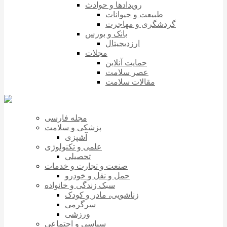
رویدادها و حوادث
طبیعت و حیوانات
گردشگری و مهاجرت
بانک و بورس
ارزدیجیتال
مجلات
حمایت آنلاین
عصر سلامت
مقالات سلامت
مجله فارسی
پزشکی و سلامت
آشپزی
علمی و تکنولوژی
تحصیلی
صنعت و تجارت و خدمات
حمل و نقل و خودرو
سبک زندگی و خانواده
زناشویی، مادر و کودک
سرگرمی
ورزشی
سیاسی و اجتماعی