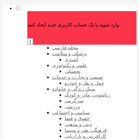
وارد شوید یا یک حساب کاربری جدید ایجاد کنید.
|
مجله فارسی
پزشکی و سلامت
آشپزی
علمی و تکنولوژی
تحصیلی
صنعت و تجارت و خدمات
حمل و نقل و خودرو
سبک زندگی و خانواده
زناشویی، مادر و کودک
سرگرمی
ورزشی
سیاسی و اجتماعی
حقوق و قضا
دینی و مذهبی
فرهنگی، هنر و سینما
کارآفرینی و بازاریابی