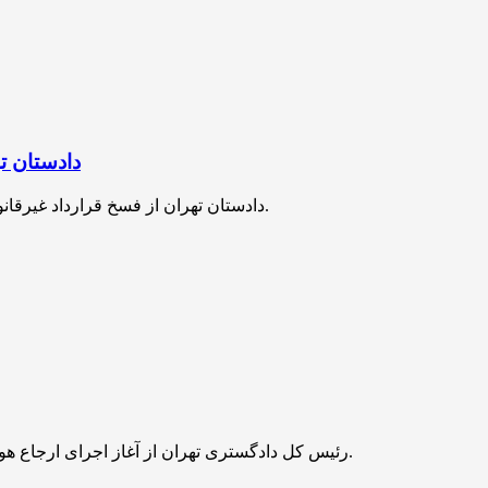
دادستان تهران: قرا
دادستان تهران از فسخ قرارداد غیرقانونی 12.5 هزار میلیارد ریالی برای جلوگیری از تضییع بیت‌المال خبر داد.
رئیس کل دادگستری تهران از آغاز اجرای ارجاع هوشمند پرونده‌های کیفری در دادگاه‌های تجدیدنظر استان تهران خبر داد.