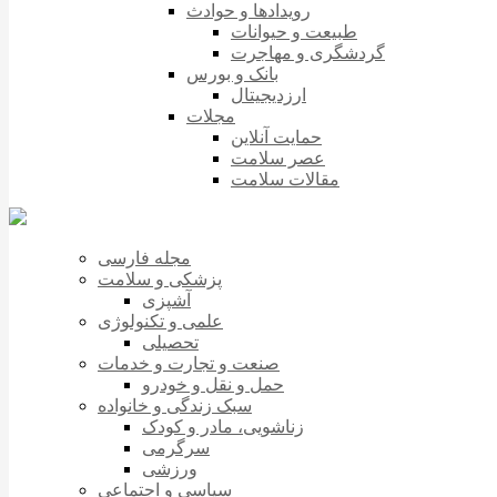
رویدادها و حوادث
طبیعت و حیوانات
گردشگری و مهاجرت
بانک و بورس
ارزدیجیتال
مجلات
حمایت آنلاین
عصر سلامت
مقالات سلامت
مجله فارسی
پزشکی و سلامت
آشپزی
علمی و تکنولوژی
تحصیلی
صنعت و تجارت و خدمات
حمل و نقل و خودرو
سبک زندگی و خانواده
زناشویی، مادر و کودک
سرگرمی
ورزشی
سیاسی و اجتماعی