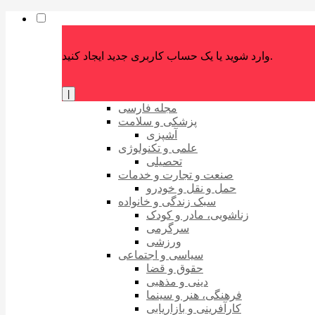
وارد شوید یا یک حساب کاربری جدید ایجاد کنید.
|
مجله فارسی
پزشکی و سلامت
آشپزی
علمی و تکنولوژی
تحصیلی
صنعت و تجارت و خدمات
حمل و نقل و خودرو
سبک زندگی و خانواده
زناشویی، مادر و کودک
سرگرمی
ورزشی
سیاسی و اجتماعی
حقوق و قضا
دینی و مذهبی
فرهنگی، هنر و سینما
کارآفرینی و بازاریابی