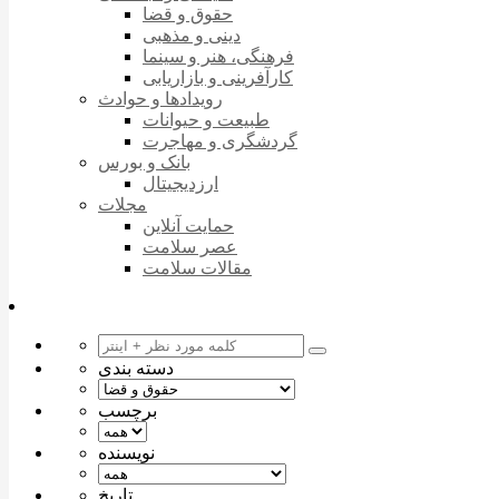
حقوق و قضا
دینی و مذهبی
فرهنگی، هنر و سینما
کارآفرینی و بازاریابی
رویدادها و حوادث
طبیعت و حیوانات
گردشگری و مهاجرت
بانک و بورس
ارزدیجیتال
مجلات
حمایت آنلاین
عصر سلامت
مقالات سلامت
دسته بندی
برچسب
نویسنده
تاریخ