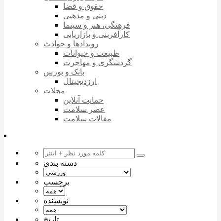
حقوق و قضا
دینی و مذهبی
فرهنگی، هنر و سینما
کارآفرینی و بازاریابی
رویدادها و حوادث
طبیعت و حیوانات
گردشگری و مهاجرت
بانک و بورس
ارزدیجیتال
مجلات
حمایت آنلاین
عصر سلامت
مقالات سلامت
دسته بندی
برچسب
نویسنده
تاریخ