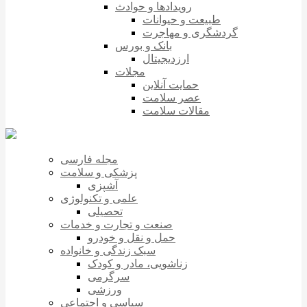
رویدادها و حوادث
طبیعت و حیوانات
گردشگری و مهاجرت
بانک و بورس
ارزدیجیتال
مجلات
حمایت آنلاین
عصر سلامت
مقالات سلامت
مجله فارسی
پزشکی و سلامت
آشپزی
علمی و تکنولوژی
تحصیلی
صنعت و تجارت و خدمات
حمل و نقل و خودرو
سبک زندگی و خانواده
زناشویی، مادر و کودک
سرگرمی
ورزشی
سیاسی و اجتماعی