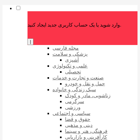
وارد شوید یا یک حساب کاربری جدید ایجاد کنید.
|
مجله فارسی
پزشکی و سلامت
آشپزی
علمی و تکنولوژی
تحصیلی
صنعت و تجارت و خدمات
حمل و نقل و خودرو
سبک زندگی و خانواده
زناشویی، مادر و کودک
سرگرمی
ورزشی
سیاسی و اجتماعی
حقوق و قضا
دینی و مذهبی
فرهنگی، هنر و سینما
کارآفرینی و بازاریابی