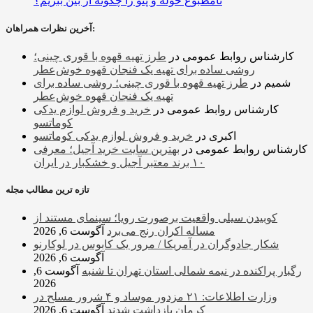
نامطبوع حوله و پتو را چگونه از بین ببریم؟
آخرین نظرات همراهان:
کارشناس روابط عمومی
در
طرز تهیه قهوه با قوری چینی؛
روشی ساده برای تهیه یک فنجان قهوه خوش‌عطر
شمیم
در
طرز تهیه قهوه با قوری چینی؛ روشی ساده برای
تهیه یک فنجان قهوه خوش‌عطر
کارشناس روابط عمومی
در
خرید و فروش لوازم یدکی
کوماتسو
اکبری
در
خرید و فروش لوازم یدکی کوماتسو
کارشناس روابط عمومی
در
بهترین سایت خرید آجیل؛ معرفی
۱۰ برند معتبر آجیل و خشکبار در ایران
تازه ترین مطالب مجله
کوبیدن سیلی واقعیت برصورت رویا؛ سینمای مستند از
مساله اکران رنج می‌برد
آگوست 6, 2026
شکار جادوگران در آمریکا / مرور یک کابوس در لوکارنو
آگوست 6, 2026
رگبار پراکنده در نیمه شمالی استان تهران تا شنبه
آگوست 6,
2026
وزارت اطلاعات: ۲۱ مزدور موساد و ۴ شرور مسلح در
کرمان بازداشت شدند
آگوست 6, 2026